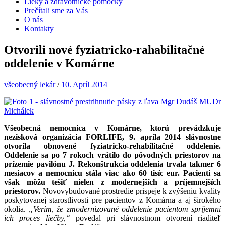
Lieky a zdravotnícke pomôcky
Prečítali sme za Vás
O nás
Kontakty
Otvorili nové fyziatricko-rahabilitačné
oddelenie v Komárne
všeobecný lekár
/
10. Apríl 2014
Všeobecná nemocnica v Komárne, ktorú prevádzkuje
nezisková organizácia FORLIFE
,
9. apríla 2014 slávnostne
otvorila obnovené fyziatricko-rehabilitačné oddelenie.
Oddelenie sa po 7 rokoch vrátilo do pôvodných priestorov na
prízemie pavilónu J. Rekonštrukcia oddelenia trvala takmer 6
mesiacov a nemocnicu stála viac ako 60 tisíc eur. Pacienti sa
však môžu tešiť nielen z modernejších a príjemnejších
priestorov.
Novovybudované prostredie prispeje k zvýšeniu kvality
poskytovanej starostlivosti pre pacientov z Komárna a aj širokého
okolia.
„Verím, že zmodernizované oddelenie pacientom spríjemní
ich proces liečby,“
povedal pri slávnostnom otvorení riaditeľ