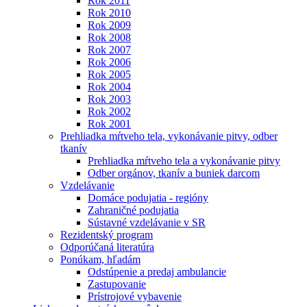
Rok 2011
Rok 2010
Rok 2009
Rok 2008
Rok 2007
Rok 2006
Rok 2005
Rok 2004
Rok 2003
Rok 2002
Rok 2001
Prehliadka mŕtveho tela, vykonávanie pitvy, odber
tkanív
Prehliadka mŕtveho tela a vykonávanie pitvy
Odber orgánov, tkanív a buniek darcom
Vzdelávanie
Domáce podujatia - regióny
Zahraničné podujatia
Sústavné vzdelávanie v SR
Rezidentský program
Odporúčaná literatúra
Ponúkam, hľadám
Odstúpenie a predaj ambulancie
Zastupovanie
Prístrojové vybavenie