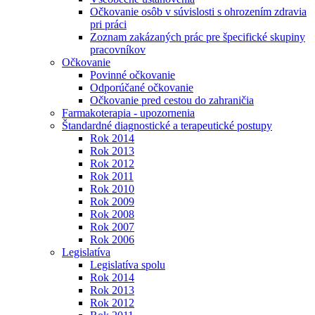
Očkovanie osôb v súvislosti s ohrozením zdravia
pri práci
Zoznam zakázaných prác pre špecifické skupiny
pracovníkov
Očkovanie
Povinné očkovanie
Odporúčané očkovanie
Očkovanie pred cestou do zahraničia
Farmakoterapia - upozornenia
Štandardné diagnostické a terapeutické postupy
Rok 2014
Rok 2013
Rok 2012
Rok 2011
Rok 2010
Rok 2009
Rok 2008
Rok 2007
Rok 2006
Legislatíva
Legislatíva spolu
Rok 2014
Rok 2013
Rok 2012