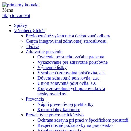
Menu
Skip to content
Správy
Všeobecný lekár
Predoperačné vyšetrenie a delegované odbery
Centrá integrovanej zdravotnej starostlivosti
Tlačivá
Zdravotné poistenie
Overenie poistného vzťahu pacienta
Vykazovanie pre zdravotné poisťovne
Výmenné lístky
Všeobecná zdravotná poisťovňa, a.s.
Dôvera zdravotná poisťovňa, a.s.
Union zdravotná poisťovňa, a.s.
Kódy zdravotníckych pracovníkov a
poskytovateľov
Prevencia
Náplň preventívnej prehliadky
Kolorektálny karcinóm
Preventívne pracovné lekárstvo
Ochrana zdravia pri práci v špecifickom prostredí
Bezpečnostné požiadavky na pracovisko
Všeobecné ustanovenia