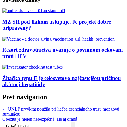
MZ SR pod tlakom ustupuje. Je projekt dobre
pripravený?
Rezort zdravotníctva uvažuje o povinnom očkovaní
proti HPV
Źltačka typu E je celosvetovo najčastejšou príčinou
akútnej hepatitídy
Post navigation
←
UNLP prvýkrát použila pri liečbe esenciálneho trasu mozgovú
stimuláciu
Obezita je nielen nebezpečná, ale aj drahá
→
Hľadať