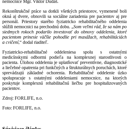
nemocnice Mgr. Viktor Dudáš.
Rekonštrukčné práce sa dotkli všetkých priestorov, vymenené boli
okná aj dvere, obnovili sa sociálne zariadenia pre pacientov aj pre
personál. Priestory starého fyziatricko rehabilitačného oddelenia
slúžili nemocnici na prechodnú dobu. „
Som veľmi rád, že sa nám po
siedmych rokoch podarilo investovať do obnovy oddelenia, ktoré
pacientom prinesie väčšie pohodlie pri masážach, rehabilitáciách
a cvičení
,“ dodal riaditeľ.
Fyziatricko-rehabilitačné oddeleniesa spolu s ostatnými
medicínskymi odbormi podieľa na komplexnej starostlivosti o
pacienta. Úlohou oddelenia je uplatňovať preventívne, diagnostické
a liečebné opatrenia pri funkčných a štrukturálnych poruchách, ktoré
sprevádzajú základné ochorenia. Rehabilitačné oddelenie úzko
spolupracuje s ostatnými oddeleniami nemocnice, na ktorých
poskytuje komplexnú rehabilitačnú liečbu pre hospitalizovaných
pacientov.
Zdroj: FORLIFE, n.o.
Foto: FORLIFE, n.o.
Súvisiace články