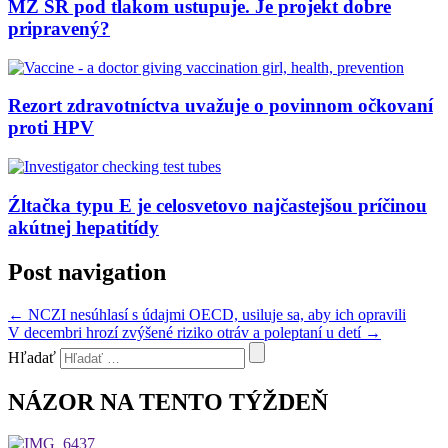
MZ SR pod tlakom ustupuje. Je projekt dobre
pripravený?
Rezort zdravotníctva uvažuje o povinnom očkovaní
proti HPV
Źltačka typu E je celosvetovo najčastejšou príčinou
akútnej hepatitídy
Post navigation
←
NCZI nesúhlasí s údajmi OECD, usiluje sa, aby ich opravili
V decembri hrozí zvýšené riziko otráv a poleptaní u detí
→
Hľadať
NÁZOR NA TENTO TÝŽDEŇ