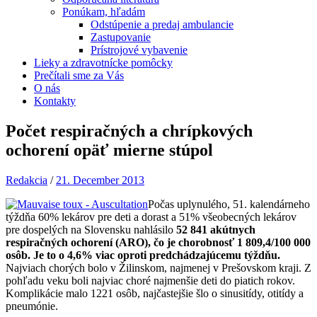
Ponúkam, hľadám
Odstúpenie a predaj ambulancie
Zastupovanie
Prístrojové vybavenie
Lieky a zdravotnícke pomôcky
Prečítali sme za Vás
O nás
Kontakty
Počet respiračných a chrípkových
ochorení opäť mierne stúpol
Redakcia
/
21. December 2013
Počas uplynulého, 51. kalendárneho
týždňa 60% lekárov pre deti a dorast a 51% všeobecných lekárov
pre dospelých na Slovensku nahlásilo
52 841 akútnych
respiračných ochorení (ARO), čo je chorobnosť 1 809,4/100 000
osôb. Je to o 4,6% viac oproti predchádzajúcemu týždňu.
Najviach chorých bolo v Žilinskom, najmenej v Prešovskom kraji. Z
pohľadu veku boli najviac choré najmenšie deti do piatich rokov.
Komplikácie malo 1221 osôb, najčastejšie šlo o sinusitídy, otitídy a
pneumónie.