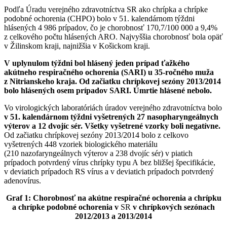
Podľa Úradu verejného zdravotníctva SR ako chrípka a chrípke
podobné ochorenia (CHPO) bolo v 51. kalendárnom týždni
hlásených 4 986 prípadov, čo je chorobnosť 170,7/100 000 a 9,4%
z celkového počtu hlásených ARO. Najvyššia chorobnosť bola opäť
v Žilinskom kraji, najnižšia v Košickom kraji.
V uplynulom týždni bol hlásený jeden prípad ťažkého
akútneho respiračného ochorenia (SARI) u 35-ročného muža
z Nitrianskeho kraja. Od začiatku chrípkovej sezóny 2013/2014
bolo hlásených osem prípadov SARI. Úmrtie hlásené nebolo.
Vo virologických laboratóriách úradov verejného zdravotníctva bolo
v 51. kalendárnom týždni vyšetrených 27 nasopharyngeálnych
výterov a 12 dvojíc sér. Všetky vyšetrené vzorky boli negatívne.
Od začiatku chrípkovej sezóny 2013/2014 bolo z celkovo
vyšetrených 448 vzoriek biologického materiálu
(210 nazofaryngeálnych výterov a 238 dvojíc sér) v piatich
prípadoch potvrdený vírus chrípky typu A bez bližšej špecifikácie,
v deviatich prípadoch RS vírus a v deviatich prípadoch potvrdený
adenovírus.
Graf 1: Chorobnosť na akútne respiračné ochorenia a chrípku
a chrípke podobné
ochorenia v
SR
v chrípkových sezónach
2012/2013 a 2013/2014