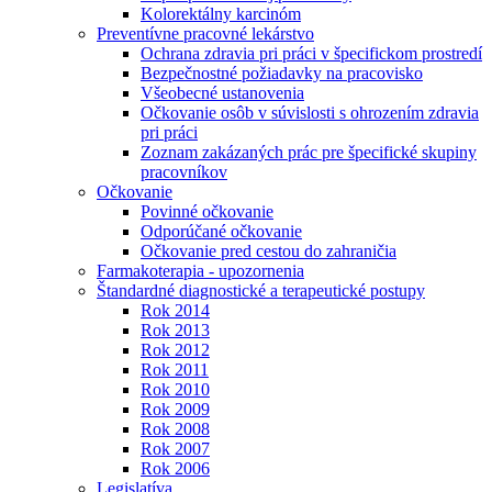
Kolorektálny karcinóm
Preventívne pracovné lekárstvo
Ochrana zdravia pri práci v špecifickom prostredí
Bezpečnostné požiadavky na pracovisko
Všeobecné ustanovenia
Očkovanie osôb v súvislosti s ohrozením zdravia
pri práci
Zoznam zakázaných prác pre špecifické skupiny
pracovníkov
Očkovanie
Povinné očkovanie
Odporúčané očkovanie
Očkovanie pred cestou do zahraničia
Farmakoterapia - upozornenia
Štandardné diagnostické a terapeutické postupy
Rok 2014
Rok 2013
Rok 2012
Rok 2011
Rok 2010
Rok 2009
Rok 2008
Rok 2007
Rok 2006
Legislatíva