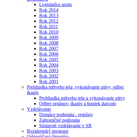
Legislatíva spolu
Rok 2014
Rok 2013
Rok 2012
Rok 2011
Rok 2010
Rok 2009
Rok 2008
Rok 2007
Rok 2006
Rok 2005
Rok 2004
Rok 2003
Rok 2002
Rok 2001
Prehliadka mŕtveho tela, vykonávanie pitvy, odber
tkanív
Prehliadka mŕtveho tela a vykonávanie pitvy
Odber orgánov, tkanív a buniek darcom
Vzdelávanie
Domáce podujatia - regióny
Zahraničné podujatia
Sústavné vzdelávanie v SR
Rezidentský program
Odporúčaná literatúra