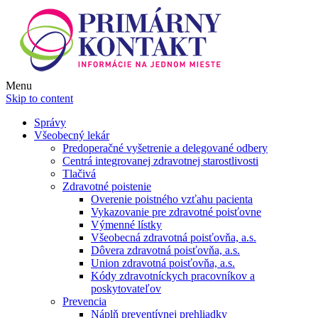
Menu
Skip to content
Správy
Všeobecný lekár
Predoperačné vyšetrenie a delegované odbery
Centrá integrovanej zdravotnej starostlivosti
Tlačivá
Zdravotné poistenie
Overenie poistného vzťahu pacienta
Vykazovanie pre zdravotné poisťovne
Výmenné lístky
Všeobecná zdravotná poisťovňa, a.s.
Dôvera zdravotná poisťovňa, a.s.
Union zdravotná poisťovňa, a.s.
Kódy zdravotníckych pracovníkov a
poskytovateľov
Prevencia
Náplň preventívnej prehliadky