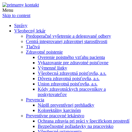
Menu
Skip to content
Správy
Všeobecný lekár
Predoperačné vyšetrenie a delegované odbery
Centrá integrovanej zdravotnej starostlivosti
Tlačivá
Zdravotné poistenie
Overenie poistného vzťahu pacienta
Vykazovanie pre zdravotné poisťovne
Výmenné lístky
Všeobecná zdravotná poisťovňa, a.s.
Dôvera zdravotná poisťovňa, a.s.
Union zdravotná poisťovňa, a.s.
Kódy zdravotníckych pracovníkov a
poskytovateľov
Prevencia
Náplň preventívnej prehliadky
Kolorektálny karcinóm
Preventívne pracovné lekárstvo
Ochrana zdravia pri práci v špecifickom prostredí
Bezpečnostné požiadavky na pracovisko
Všeobecné ustanovenia