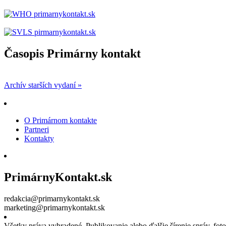
Časopis Primárny kontakt
Archív starších vydaní »
O Primárnom kontakte
Partneri
Kontakty
PrimárnyKontakt.sk
redakcia@primarnykontakt.sk
marketing@primarnykontakt.sk
Všetky práva vyhradené. Publikovanie alebo ďalšie šírenie správ, fo