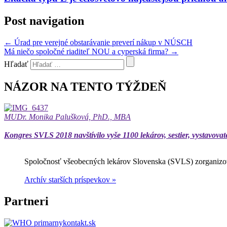
Post navigation
←
Úrad pre verejné obstarávanie preverí nákup v NÚSCH
Má niečo spoločné riaditeľ NOU a cyperská firma?
→
Hľadať
NÁZOR NA TENTO TÝŽDEŇ
MUDr. Monika Palušková, PhD., MBA
Kongres SVLS 2018 navštívilo vyše 1100 lekárov, sestier, vystavovat
Spoločnosť všeobecných lekárov Slovenska (SVLS) zorganizov
Archív starších príspevkov »
Partneri