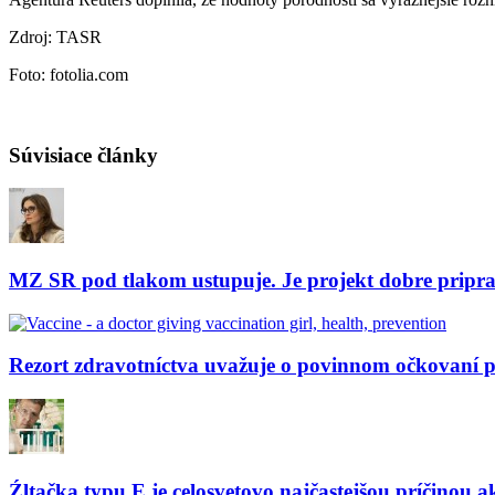
Zdroj: TASR
Foto: fotolia.com
Súvisiace články
MZ SR pod tlakom ustupuje. Je projekt dobre pripr
Rezort zdravotníctva uvažuje o povinnom očkovaní 
Źltačka typu E je celosvetovo najčastejšou príčinou a