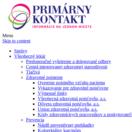
Menu
Skip to content
Správy
Všeobecný lekár
Predoperačné vyšetrenie a delegované odbery
Centrá integrovanej zdravotnej starostlivosti
Tlačivá
Zdravotné poistenie
Overenie poistného vzťahu pacienta
Vykazovanie pre zdravotné poisťovne
Výmenné lístky
Všeobecná zdravotná poisťovňa, a.s.
Dôvera zdravotná poisťovňa, a.s.
Union zdravotná poisťovňa, a.s.
Kódy zdravotníckych pracovníkov a poskytovate
Prevencia
Náplň preventívnej prehliadky
Kolorektálny karcinóm