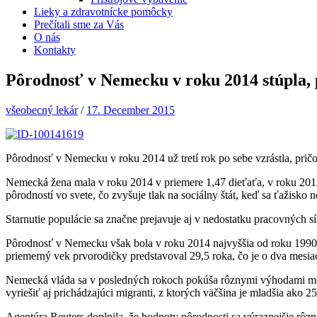
Lieky a zdravotnícke pomôcky
Prečítali sme za Vás
O nás
Kontakty
Pôrodnosť v Nemecku v roku 2014 stúpla, 
všeobecný lekár
/
17. December 2015
Pôrodnosť v Nemecku v roku 2014 už tretí rok po sebe vzrástla, pričo
Nemecká žena mala v roku 2014 v priemere 1,47 dieťaťa, v roku 2013 
pôrodností vo svete, čo zvyšuje tlak na sociálny štát, keď sa ťažis
Starnutie populácie sa značne prejavuje aj v nedostatku pracovnýc
Pôrodnosť v Nemecku však bola v roku 2014 najvyššia od roku 1990,
priemerný vek prvorodičky predstavoval 29,5 roka, čo je o dva mesia
Nemecká vláda sa v posledných rokoch pokúša rôznymi výhodami moti
vyriešiť aj prichádzajúci migranti, z ktorých väčšina je mladšia ako
Agentúra Reuters doplnila, že hodnoty pôrodnosti sa výraznejšie rôz