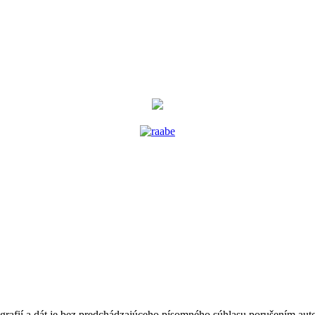
tografií a dát je bez predchádzajúceho písomného súhlasu porušením au