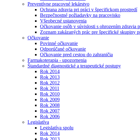
Preventívne pracovné lekárstvo
Ochrana zdravia pri práci v špecifickom prostredí
Bezpečnostné požiadavky na pracovisko
Všeobecné ustanovenia
Očkovanie osôb v súvislosti s ohrozením zdravia pr
Zoznam zakázaných prác pre špecifické skupiny 
Očkovanie
Povinné očkovanie
Odporúčané očkovanie
Očkovanie pred cestou do zahraničia
Farmakoterapia - upozornenia
Štandardné diagnostické a terapeutické postupy
Rok 2014
Rok 2013
Rok 2012
Rok 2011
Rok 2010
Rok 2009
Rok 2008
Rok 2007
Rok 2006
Legislatíva
Legislatíva spolu
Rok 2014
Rok 2013