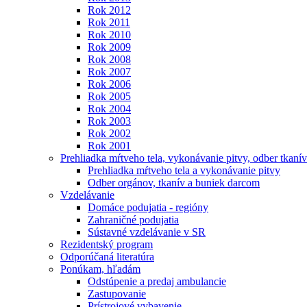
Rok 2012
Rok 2011
Rok 2010
Rok 2009
Rok 2008
Rok 2007
Rok 2006
Rok 2005
Rok 2004
Rok 2003
Rok 2002
Rok 2001
Prehliadka mŕtveho tela, vykonávanie pitvy, odber tkanív
Prehliadka mŕtveho tela a vykonávanie pitvy
Odber orgánov, tkanív a buniek darcom
Vzdelávanie
Domáce podujatia - regióny
Zahraničné podujatia
Sústavné vzdelávanie v SR
Rezidentský program
Odporúčaná literatúra
Ponúkam, hľadám
Odstúpenie a predaj ambulancie
Zastupovanie
Prístrojové vybavenie