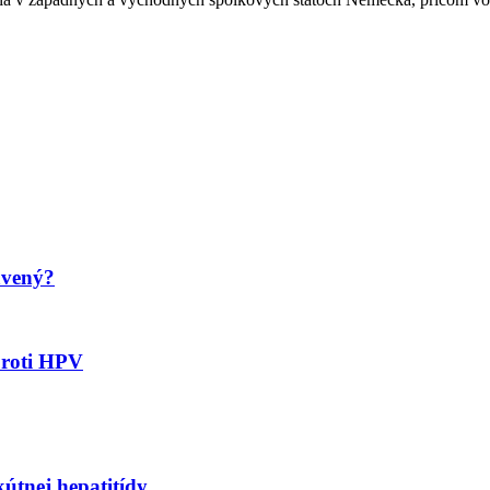
avený?
proti HPV
kútnej hepatitídy