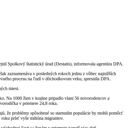
nil Spolkový štatistický úrad (Destatis), informovala agentúra DPA.
e však zaznamenáva v posledných rokoch jednu z vôbec najnižších
racovného procesu na ľudí v dôchodkovom veku, spresnila DPA.
ných miest.
o. Na 1000 žien v krajine pripadlo vlani 56 novorodencov a
vorodička v priemere 24,8 roka.
ajú, že problémy spôsobené so starnutím populácie by mohli pomôcť
 roku prísť vyše milióna migrantov.
ýchodnej časti sa ženám v priemere narodí viac detí.