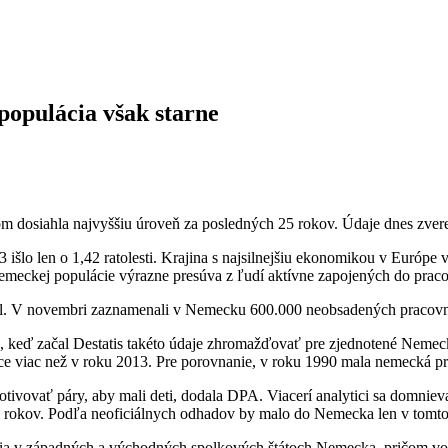
populácia však starne
m dosiahla najvyššiu úroveň za posledných 25 rokov. Údaje dnes zverej
išlo len o 1,42 ratolesti. Krajina s najsilnejšiu ekonomikou v Európ
ko nemeckej populácie výrazne presúva z ľudí aktívne zapojených do p
h síl. V novembri zaznamenali v Nemecku 600.000 neobsadených pracov
 keď začal Destatis takéto údaje zhromažďovať pre zjednotené Nemeck
ce viac než v roku 2013. Pre porovnanie, v roku 1990 mala nemecká pr
vovať páry, aby mali deti, dodala DPA. Viacerí analytici sa domniev
 25 rokov. Podľa neoficiálnych odhadov by malo do Nemecka len v tomto
nia v západných a východných spolkových štátoch Nemecka, pričom vo v