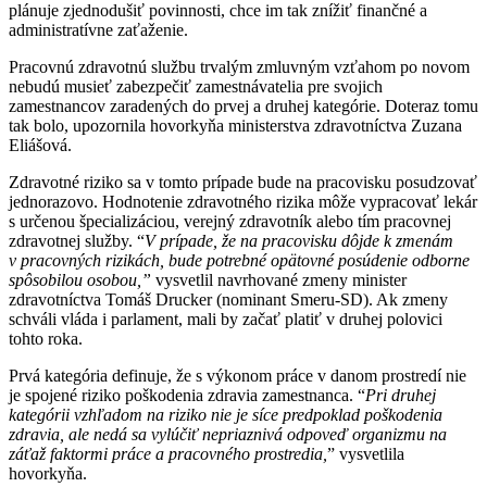
plánuje zjednodušiť povinnosti, chce im tak znížiť finančné a
administratívne zaťaženie.
Pracovnú zdravotnú službu trvalým zmluvným vzťahom po novom
nebudú musieť zabezpečiť zamestnávatelia pre svojich
zamestnancov zaradených do prvej a druhej kategórie. Doteraz tomu
tak bolo, upozornila hovorkyňa ministerstva zdravotníctva Zuzana
Eliášová.
Zdravotné riziko sa v tomto prípade bude na pracovisku posudzovať
jednorazovo. Hodnotenie zdravotného rizika môže vypracovať lekár
s určenou špecializáciou, verejný zdravotník alebo tím pracovnej
zdravotnej služby. “
V prípade, že na pracovisku dôjde k zmenám
v pracovných rizikách, bude potrebné opätovné posúdenie odborne
spôsobilou osobou,”
vysvetlil navrhované zmeny minister
zdravotníctva Tomáš Drucker (nominant Smeru-SD). Ak zmeny
schváli vláda i parlament, mali by začať platiť v druhej polovici
tohto roka.
Prvá kategória definuje, že s výkonom práce v danom prostredí nie
je spojené riziko poškodenia zdravia zamestnanca. “
Pri druhej
kategórii vzhľadom na riziko nie je síce predpoklad poškodenia
zdravia, ale nedá sa vylúčiť nepriaznivá odpoveď organizmu na
záťaž faktormi práce a pracovného prostredia,
” vysvetlila
hovorkyňa.