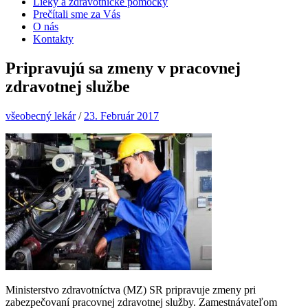
Lieky a zdravotnícke pomôcky
Prečítali sme za Vás
O nás
Kontakty
Pripravujú sa zmeny v pracovnej
zdravotnej službe
všeobecný lekár
/
23. Február 2017
Ministerstvo zdravotníctva (MZ) SR pripravuje zmeny pri
zabezpečovaní pracovnej zdravotnej služby. Zamestnávateľom