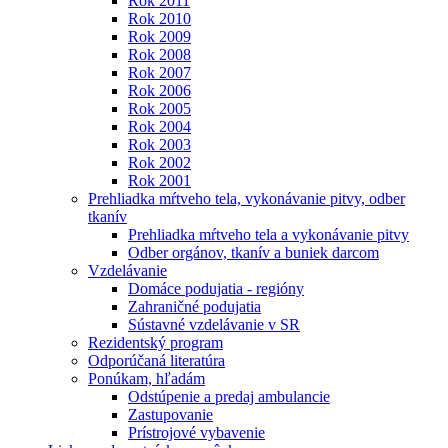
Rok 2011
Rok 2010
Rok 2009
Rok 2008
Rok 2007
Rok 2006
Rok 2005
Rok 2004
Rok 2003
Rok 2002
Rok 2001
Prehliadka mŕtveho tela, vykonávanie pitvy, odber
tkanív
Prehliadka mŕtveho tela a vykonávanie pitvy
Odber orgánov, tkanív a buniek darcom
Vzdelávanie
Domáce podujatia - regióny
Zahraničné podujatia
Sústavné vzdelávanie v SR
Rezidentský program
Odporúčaná literatúra
Ponúkam, hľadám
Odstúpenie a predaj ambulancie
Zastupovanie
Prístrojové vybavenie