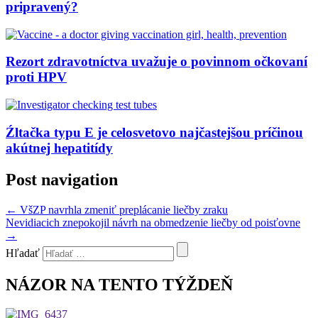
pripravený?
Rezort zdravotníctva uvažuje o povinnom očkovaní
proti HPV
Źltačka typu E je celosvetovo najčastejšou príčinou
akútnej hepatitídy
Post navigation
←
VšZP navrhla zmeniť preplácanie liečby zraku
Nevidiacich znepokojil návrh na obmedzenie liečby od poisťovne
→
Hľadať
NÁZOR NA TENTO TÝŽDEŇ