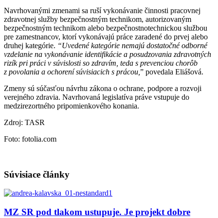
Navrhovanými zmenami sa ruší vykonávanie činnosti pracovnej
zdravotnej služby bezpečnostným technikom, autorizovaným
bezpečnostným technikom alebo bezpečnostnotechnickou službou
pre zamestnancov, ktorí vykonávajú práce zaradené do prvej alebo
druhej kategórie.
“Uvedené kategórie nemajú dostatočné odborné
vzdelanie na vykonávanie identifikácie a posudzovania zdravotných
rizík pri práci v súvislosti so zdravím, teda s prevenciou chorôb
z povolania a ochorení súvisiacich s prácou,
” povedala Eliášová.
Zmeny sú súčasťou návrhu zákona o ochrane, podpore a rozvoji
verejného zdravia. Navrhovaná legislatíva práve vstupuje do
medzirezortného pripomienkového konania.
Zdroj: TASR
Foto: fotolia.com
Súvisiace články
MZ SR pod tlakom ustupuje. Je projekt dobre