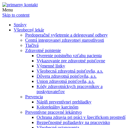
Menu
Skip to content
Správy
Všeobecný lekár
Predoperačné vyšetrenie a delegované odbery
Centrá integrovanej zdravotnej starostlivosti
Tlačivá
Zdravotné poistenie
Overenie poistného vzťahu pacienta
Vykazovanie pre zdravotné poisťovne
Výmenné lístky
Všeobecná zdravotná poisťovňa, a.s.
Dôvera zdravotná poisťovňa, a.s.
Union zdravotná poisťovňa, a.s.
Kódy zdravotníckych pracovníkov a
poskytovateľov
Prevencia
Náplň preventívnej prehliadky
Kolorektálny karcinóm
Preventívne pracovné lekárstvo
Ochrana zdravia pri práci v špecifickom prostredí
Bezpečnostné požiadavky na pracovisko
Všeobecné ustanovenia