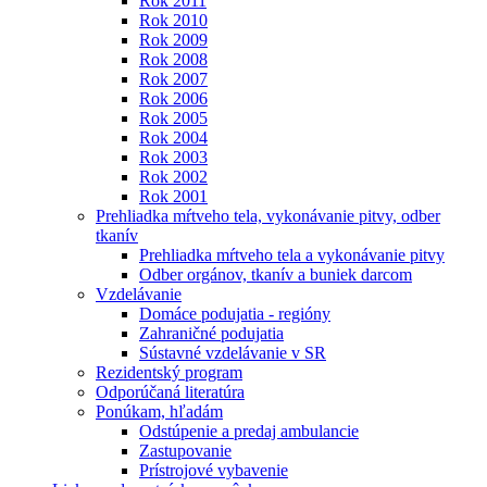
Rok 2011
Rok 2010
Rok 2009
Rok 2008
Rok 2007
Rok 2006
Rok 2005
Rok 2004
Rok 2003
Rok 2002
Rok 2001
Prehliadka mŕtveho tela, vykonávanie pitvy, odber
tkanív
Prehliadka mŕtveho tela a vykonávanie pitvy
Odber orgánov, tkanív a buniek darcom
Vzdelávanie
Domáce podujatia - regióny
Zahraničné podujatia
Sústavné vzdelávanie v SR
Rezidentský program
Odporúčaná literatúra
Ponúkam, hľadám
Odstúpenie a predaj ambulancie
Zastupovanie
Prístrojové vybavenie