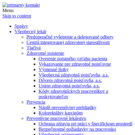
Menu
Skip to content
Správy
Všeobecný lekár
Predoperačné vyšetrenie a delegované odbery
Centrá integrovanej zdravotnej starostlivosti
Tlačivá
Zdravotné poistenie
Overenie poistného vzťahu pacienta
Vykazovanie pre zdravotné poisťovne
Výmenné lístky
Všeobecná zdravotná poisťovňa, a.s.
Dôvera zdravotná poisťovňa, a.s.
Union zdravotná poisťovňa, a.s.
Kódy zdravotníckych pracovníkov a
poskytovateľov
Prevencia
Náplň preventívnej prehliadky
Kolorektálny karcinóm
Preventívne pracovné lekárstvo
Ochrana zdravia pri práci v špecifickom prostredí
Bezpečnostné požiadavky na pracovisko
Všeobecné ustanovenia