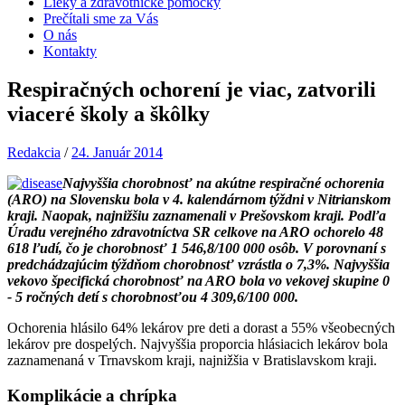
Lieky a zdravotnícke pomôcky
Prečítali sme za Vás
O nás
Kontakty
Respiračných ochorení je viac, zatvorili
viaceré školy a škôlky
Redakcia
/
24. Január 2014
Najvyššia chorobnosť na akútne respiračné ochorenia
(ARO) na Slovensku bola v 4. kalendárnom týždni v Nitrianskom
kraji. Naopak, najnižšiu zaznamenali v Prešovskom kraji. Podľa
Úradu verejného zdravotníctva SR celkove na ARO ochorelo 48
618 ľudí, čo je chorobnosť 1 546,8/100 000 osôb. V porovnaní s
predchádzajúcim týždňom chorobnosť vzrástla o 7,3%. Najvyššia
vekovo špecifická chorobnosť na ARO bola vo vekovej skupine 0
- 5 ročných detí s chorobnosťou 4 309,6/100 000.
Ochorenia hlásilo 64% lekárov pre deti a dorast a 55% všeobecných
lekárov pre dospelých. Najvyššia proporcia hlásiacich lekárov bola
zaznamenaná v Trnavskom kraji, najnižšia v Bratislavskom kraji.
Komplikácie a chrípka