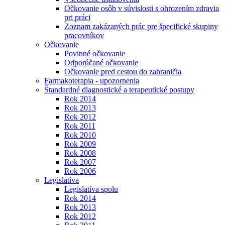
Očkovanie osôb v súvislosti s ohrozením zdravia
pri práci
Zoznam zakázaných prác pre špecifické skupiny
pracovníkov
Očkovanie
Povinné očkovanie
Odporúčané očkovanie
Očkovanie pred cestou do zahraničia
Farmakoterapia - upozornenia
Štandardné diagnostické a terapeutické postupy
Rok 2014
Rok 2013
Rok 2012
Rok 2011
Rok 2010
Rok 2009
Rok 2008
Rok 2007
Rok 2006
Legislatíva
Legislatíva spolu
Rok 2014
Rok 2013
Rok 2012