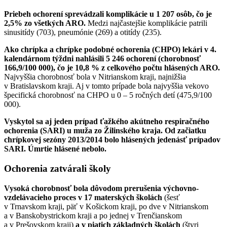
Priebeh ochorení sprevádzali komplikácie u 1 207 osôb, čo je
2,5% zo všetkých ARO.
Medzi najčastejšie komplikácie patrili
sinusitídy (703), pneumónie (269) a otitídy (235).
Ako chrípka a chrípke podobné ochorenia (CHPO) lekári v 4.
kalendárnom týždni nahlásili 5 246 ochorení (chorobnosť
166,9/100 000), čo je 10,8 % z celkového počtu hlásených ARO.
Najvyššia chorobnosť bola v Nitrianskom kraji, najnižšia
v Bratislavskom kraji. Aj v tomto prípade bola najvyššia vekovo
špecifická chorobnosť na CHPO u 0 – 5 ročných detí (475,9/100
000).
Vyskytol sa aj jeden prípad ťažkého akútneho respiračného
ochorenia (SARI) u muža zo Žilinského kraja. Od začiatku
chrípkovej sezóny 2013/2014 bolo hlásených jedenásť prípadov
SARI. Úmrtie hlásené nebolo.
Ochorenia zatvárali školy
Vysoká chorobnosť bola dôvodom prerušenia výchovno-
vzdelávacieho proces v 17 materských školách
(šesť
v Trnavskom kraji, päť v Košickom kraji, po dve v Nitrianskom
a v Banskobystrickom kraji a po jednej v Trenčianskom
a v Prešovskom kraji)
a v piatich základných školách
(štyri