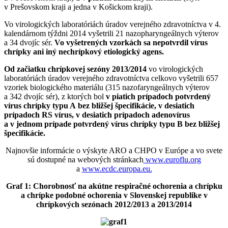
v Prešovskom kraji a jedna v Košickom kraji).
Vo virologických laboratóriách úradov verejného zdravotníctva v 4.
kalendárnom týždni 2014 vyšetrili 21 nazopharyngeálnych výterov
a 34 dvojíc sér.
Vo vyšetrených vzorkách sa nepotvrdil vírus
chrípky ani iný nechrípkový etiologický agens.
Od začiatku chrípkovej sezóny 2013/2014
vo virologických
laboratóriách úradov verejného zdravotníctva celkovo vyšetrili 657
vzoriek biologického materiálu (315 nazofaryngeálnych výterov
a 342 dvojíc sér), z ktorých bol
v piatich prípadoch potvrdený
vírus chrípky typu A bez bližšej špecifikácie, v desiatich
prípadoch RS vírus, v desiatich prípadoch adenovírus
a v jednom prípade potvrdený vírus chrípky typu B bez bližšej
špecifikácie.
Najnovšie informácie o výskyte ARO a CHPO v Európe a vo svete
sú dostupné na webových stránkach
www.euroflu.org
a
www.ecdc.europa.eu.
Graf 1: Chorobnosť na akútne respiračné ochorenia a chrípku
a chrípke podobné ochorenia v Slovenskej republike v
chrípkových sezónach 2012/2013 a 2013/2014