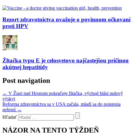
Rezort zdravotníctva uvažuje o povinnom očkovaní
proti HPV
Źltačka typu E je celosvetovo najčastejšou príčinou
akútnej hepatitídy
Post navigation
←
V Žiari nad Hronom pokračuje žltačka, východ hlási nulový
výskyt
Reforma zdravotníctva sa v USA začala, mladí sa do poistenia
nehrnú
→
Hľadať
NÁZOR NA TENTO TÝŽDEŇ