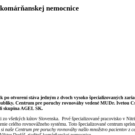
 komárňanskej nemocnice
 po otvorení stáva jedným z dvoch
vysoko špecializovaných
zari
epubliky. Centrum pre poruchy rovnováhy vedené MUDr. Ivetou 
di skupina AGEL SK.
i zo všetkých kútov Slovenska. Prvé špecializované pracovisko v Nitr
ie celého rovnovážneho systému. Toto špecializované centrum sprístu
e si naše Centrum pre poruchy rovnováhy našlo množstvo pacientov z 
Viktor Dudáš, riaditeľ komárňanskej nemocnice.