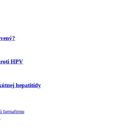
avený?
proti HPV
kútnej hepatitídy
lú farmafirmu
→