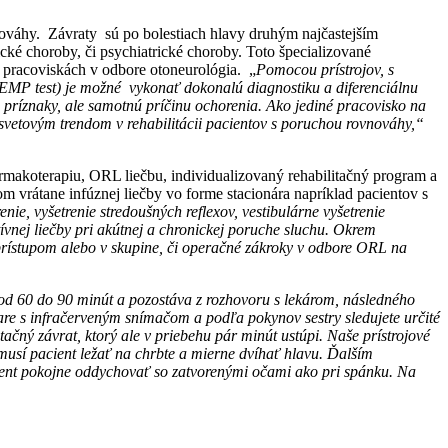
nováhy. Závraty sú po bolestiach hlavy druhým najčastejším
ké choroby, či psychiatrické choroby. Toto špecializované
 pracoviskách v odbore otoneurológia. „
Pomocou prístrojov, s
EMP test) je možné vykonať dokonalú diagnostiku a diferenciálnu
ba príznaky, ale samotnú príčinu ochorenia. Ako jediné pracovisko na
svetovým trendom v rehabilitácii pacientov s poruchou rovnováhy
,
“
rmakoterapiu, ORL liečbu, individualizovaný rehabilitačný program a
m vrátane infúznej liečby vo forme stacionára napríklad pacientov s
e, vyšetrenie stredoušných reflexov, vestibulárne vyšetrenie
ívnej liečby pri akútnej a chronickej poruche sluchu. Okrem
 prístupom alebo v skupine, či operačné zákroky v odbore ORL na
 od 60 do 90 minút a pozostáva z rozhovoru s lekárom, následného
are s infračerveným snímačom a podľa pokynov sestry sledujete určité
čný závrat, ktorý ale v priebehu pár minút ustúpi. Naše prístrojové
usí pacient ležať na chrbte a mierne dvíhať hlavu. Ďalším
cient pokojne oddychovať so zatvorenými očami ako pri spánku. Na