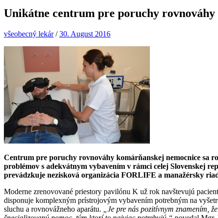
Unikátne centrum pre poruchy rovnováhy
všeobecný lekár
/
30. August 2016
Centrum pre poruchy rovnováhy komárňanskej nemocnice sa rok
problémov s adekvátnym vybavením v rámci celej Slovenskej r
prevádzkuje nezisková organizácia FORLIFE a manažérsky ria
Moderne zrenovované priestory pavilónu K už rok navštevujú pacient
disponuje komplexným prístrojovým vybavením potrebným na vyšetren
sluchu a rovnovážneho aparátu.
„Je pre nás pozitívnym znamením, ž
špecializovanú pomoc, tým ktorí to najviac potrebujú,“
povedal Mgr. 