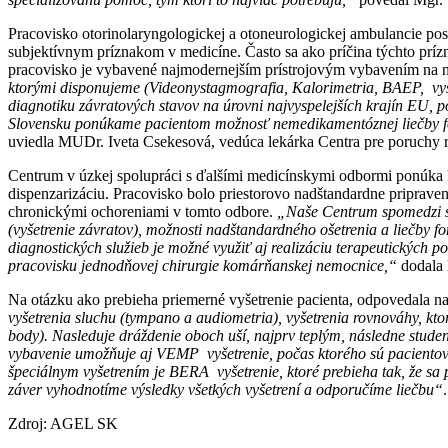
Pracovisko otorinolaryngologickej a otoneurologickej ambulancie po
subjektívnym príznakom v medicíne. Často sa ako príčina týchto príz
pracovisko je vybavené najmodernejším prístrojovým vybavením na n
ktorými disponujeme (Videonystagmografia, Kalorimetria, BAEP, vyš
diagnotiku závratových stavov na úrovni najvyspelejších krajín EU, po
Slovensku ponúkame pacientom možnosť nemedikamentóznej liečby form
uviedla MUDr. Iveta Csekesová, vedúca lekárka Centra pre poruchy 
Centrum v úzkej spolupráci s ďalšími medicínskymi odbormi ponúka ko
dispenzarizáciu. Pracovisko bolo priestorovo nadštandardne pripraven
chronickými ochoreniami v tomto odbore.
„Naše Centrum spomedzi slu
(vyšetrenie závratov), možnosti nadštandardného ošetrenia a liečby f
diagnostických služieb je možné využiť aj realizáciu terapeutických
pracovisku jednodňovej chirurgie komárňanskej nemocnice,“
dodala 
Na otázku ako prebieha priemerné vyšetrenie pacienta, odpovedala n
vyšetrenia sluchu (tympano a audiometria), vyšetrenia rovnováhy, kt
body). Nasleduje dráždenie oboch uší, najprv teplým, následne stude
vybavenie umožňuje aj VEMP vyšetrenie, počas ktorého sú pacientovi
špeciálnym vyšetrením je BERA vyšetrenie, ktoré prebieha tak, že sa
záver vyhodnotíme výsledky všetkých vyšetrení a odporučíme liečbu“
.
Zdroj: AGEL SK