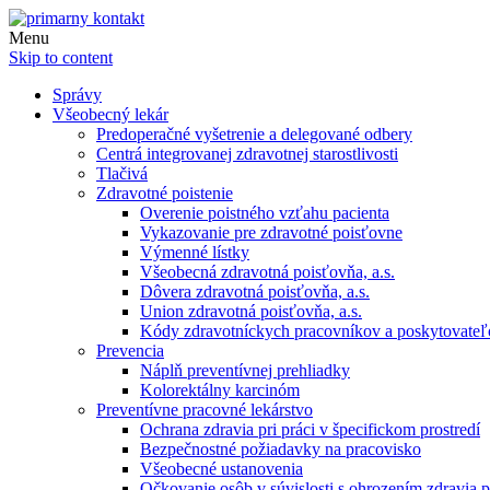
Menu
Skip to content
Správy
Všeobecný lekár
Predoperačné vyšetrenie a delegované odbery
Centrá integrovanej zdravotnej starostlivosti
Tlačivá
Zdravotné poistenie
Overenie poistného vzťahu pacienta
Vykazovanie pre zdravotné poisťovne
Výmenné lístky
Všeobecná zdravotná poisťovňa, a.s.
Dôvera zdravotná poisťovňa, a.s.
Union zdravotná poisťovňa, a.s.
Kódy zdravotníckych pracovníkov a poskytovate
Prevencia
Náplň preventívnej prehliadky
Kolorektálny karcinóm
Preventívne pracovné lekárstvo
Ochrana zdravia pri práci v špecifickom prostredí
Bezpečnostné požiadavky na pracovisko
Všeobecné ustanovenia
Očkovanie osôb v súvislosti s ohrozením zdravia pr