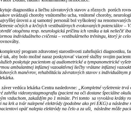
skytuje diagnostiku a liečbu závratových stavov a rôznych porúch rov
nakov uvádzajú choroby vnútorného ucha, vnútorné choroby, neurologic
ajvyššej úrovni a aj samotný personál bol vyškolený na renomovaných
etrenie očných a krčných vestibulárnych evokovaných potenciálov – V
tvrdiť otogénnu resp. neurologickú príčinu ich vzniku a tak neliečiť i
ou individuálneho cvičenia – vestibulárneho tréningu, ktorý je celo
rovnováhy.
mplexný program zdravotnej starostlivosti zahrňujúci diagnostiku, fa
é tak, aby bolo možné naraz poskytovať viaceré služby svojim paciento
žieb poskytuje pacientom aj audiometrické a tympanometrické vyšetreni
ormou ambulantnej infúznej vazoaktívnej liečby vrátane infúznej vazoakt
 polohových manévrov, rehabilitáciu závratových stavov s individuálnym
lekárka.
a záver vedúca lekárka Centra nasledovne
: „Kompletné vyšetrenie trvá
oré zahŕňa videonystagmografiu (pacient na oči dostane špeciálne okuli
ným vzduchom, zakaždým po 1 minúte. Pri tomto sa vyvoláva krátky rota
 na krk a tvár nalepené elektródy (podobne ako pri EKG) a následne m
 pacientovi opäť nalepia elektródy na čelo a za uši, následne môže pa