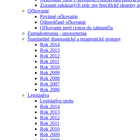
Zoznam zakázaných prác pre špecifické skupiny 
Očkovanie
Povinné očkovanie
Odporúčané očkovanie
Očkovanie pred cestou do zahraničia
Farmakoterapia - upozornenia
Štandardné diagnostické a terapeutické postupy
Rok 2014
Rok 2013
Rok 2012
Rok 2011
Rok 2010
Rok 2009
Rok 2008
Rok 2007
Rok 2006
Legislatíva
Legislatíva spolu
Rok 2014
Rok 2013
Rok 2012
Rok 2011
Rok 2010
Rok 2009