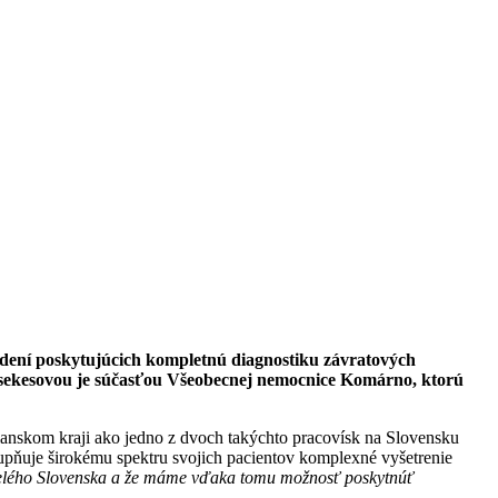
adení poskytujúcich kompletnú diagnostiku závratových
Csekesovou je súčasťou Všeobecnej nemocnice Komárno,
ktorú
ianskom kraji ako jedno z dvoch takýchto pracovísk na Slovensku
pňuje širokému spektru svojich pacientov komplexné vyšetrenie
celého Slovenska a že máme vďaka tomu možnosť poskytnúť