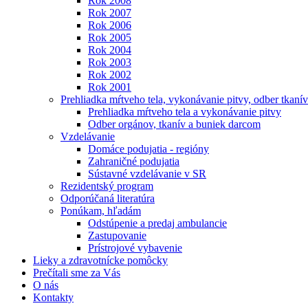
Rok 2008
Rok 2007
Rok 2006
Rok 2005
Rok 2004
Rok 2003
Rok 2002
Rok 2001
Prehliadka mŕtveho tela, vykonávanie pitvy, odber tkanív
Prehliadka mŕtveho tela a vykonávanie pitvy
Odber orgánov, tkanív a buniek darcom
Vzdelávanie
Domáce podujatia - regióny
Zahraničné podujatia
Sústavné vzdelávanie v SR
Rezidentský program
Odporúčaná literatúra
Ponúkam, hľadám
Odstúpenie a predaj ambulancie
Zastupovanie
Prístrojové vybavenie
Lieky a zdravotnícke pomôcky
Prečítali sme za Vás
O nás
Kontakty