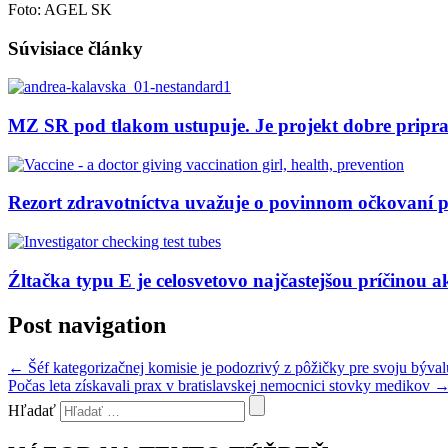
Foto: AGEL SK
Súvisiace články
MZ SR pod tlakom ustupuje. Je projekt dobre pripr
Rezort zdravotníctva uvažuje o povinnom očkovaní 
Źltačka typu E je celosvetovo najčastejšou príčinou a
Post navigation
←
Šéf kategorizačnej komisie je podozrivý z pôžičky pre svoju býva
Počas leta získavali prax v bratislavskej nemocnici stovky medikov
Hľadať