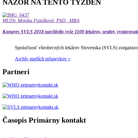
NÁZOR NA TENTO TÝŽDEŇ
MUDr. Monika Palušková, PhD., MBA
Kongres SVLS 2018 navštívilo vyše 1100 lekárov, sestier, vystavovat
Spoločnosť všeobecných lekárov Slovenska (SVLS) zorganizov
Archív starších príspevkov »
Partneri
Časopis Primárny kontakt