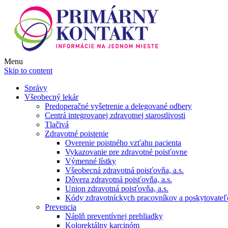
Menu
Skip to content
Správy
Všeobecný lekár
Predoperačné vyšetrenie a delegované odbery
Centrá integrovanej zdravotnej starostlivosti
Tlačivá
Zdravotné poistenie
Overenie poistného vzťahu pacienta
Vykazovanie pre zdravotné poisťovne
Výmenné lístky
Všeobecná zdravotná poisťovňa, a.s.
Dôvera zdravotná poisťovňa, a.s.
Union zdravotná poisťovňa, a.s.
Kódy zdravotníckych pracovníkov a poskytovate
Prevencia
Náplň preventívnej prehliadky
Kolorektálny karcinóm