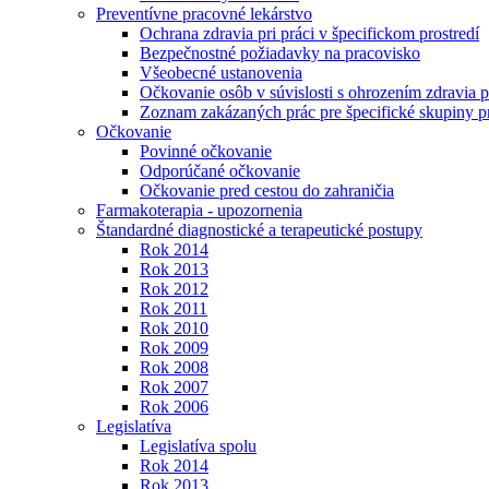
Preventívne pracovné lekárstvo
Ochrana zdravia pri práci v špecifickom prostredí
Bezpečnostné požiadavky na pracovisko
Všeobecné ustanovenia
Očkovanie osôb v súvislosti s ohrozením zdravia pr
Zoznam zakázaných prác pre špecifické skupiny 
Očkovanie
Povinné očkovanie
Odporúčané očkovanie
Očkovanie pred cestou do zahraničia
Farmakoterapia - upozornenia
Štandardné diagnostické a terapeutické postupy
Rok 2014
Rok 2013
Rok 2012
Rok 2011
Rok 2010
Rok 2009
Rok 2008
Rok 2007
Rok 2006
Legislatíva
Legislatíva spolu
Rok 2014
Rok 2013