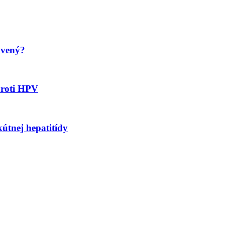
avený?
proti HPV
kútnej hepatitídy