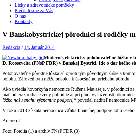
Lieky a zdravotnícke pomôcky
Prečítali sme za Vás
O nás
Kontakty
V Banskobystrickej pôrodnici si rodičky m
Redakcia
/
14. Január 2014
Moderné, elektricky polohovateľné lôžko v h
D. Roosevelta (FNsP FDR) v Banskej Bystrici. Ide o dar istého 
Polohovateľné pôrodné lôžka sú oproti tým pôvodným širšie a komfor
polohu. Zároveň tým môže prispieť k úspešnému priebehu pôrodu.
Ako uviedla hovorkyňa nemocnice Ružena Maťašeje, v pôrodnici za 
mať odteraz rodiace ženy pohodlie aj pri plnej vyťaženosti pôrodnice
lôžko našu snahu významne podporí,“
povedal riaditeľ nemocnice M
V roku 2013 získala nemocnica vďaka finančnej podpore toho istého
Autor: ok
Foto: Fotolia (1) a archív FNsP FDR (3)