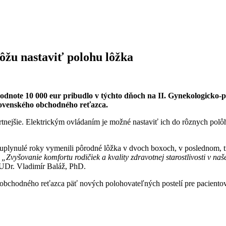
ôžu nastaviť polohu lôžka
odnote 10 000 eur pribudlo v týchto dňoch na II. Gynekologicko-pô
slovenského obchodného reťazca.
tnejšie. Elektrickým ovládaním je možné nastaviť ich do rôznych polô
uplynulé roky vymenili pôrodné lôžka v dvoch boxoch, v poslednom, 
.
„Zvyšovanie komfortu rodičiek a kvality zdravotnej starostlivosti v na
UDr. Vladimír Baláž, PhD.
 obchodného reťazca päť nových polohovateľných postelí pre paciento