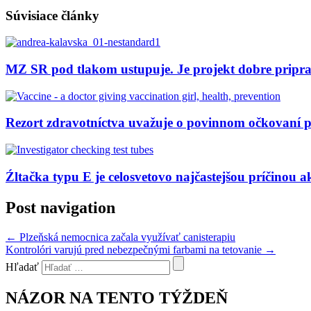
Súvisiace články
MZ SR pod tlakom ustupuje. Je projekt dobre pripr
Rezort zdravotníctva uvažuje o povinnom očkovaní 
Źltačka typu E je celosvetovo najčastejšou príčinou a
Post navigation
←
Plzeňská nemocnica začala využívať canisterapiu
Kontrolóri varujú pred nebezpečnými farbami na tetovanie
→
Hľadať
NÁZOR NA TENTO TÝŽDEŇ