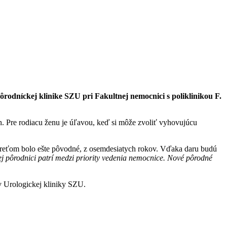
rodníckej klinike SZU pri Fakultnej nemocnici s poliklinikou F.
h. Pre rodiacu ženu je úľavou, keď si môže zvoliť vyhovujúcu
treťom bolo ešte pôvodné, z osemdesiatych rokov. Vďaka daru budú
šej pôrodnici patrí medzi priority vedenia nemocnice. Nové pôrodné
v Urologickej kliniky SZU.