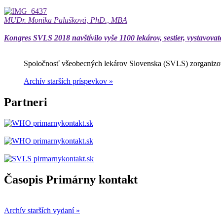
MUDr. Monika Palušková, PhD., MBA
Kongres SVLS 2018 navštívilo vyše 1100 lekárov, sestier, vystavovat
Spoločnosť všeobecných lekárov Slovenska (SVLS) zorganizov
Archív starších príspevkov »
Partneri
Časopis Primárny kontakt
Archív starších vydaní »