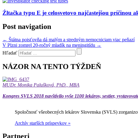
Źltačka typu E je celosvetovo najčastejšou príčinou a
Post navigation
←
Štátna poisťovňa dá malým a stredným nemocniciam viac peňazí
V Plzni zomrel 20-ročný mladík na meningitídu
→
Hľadať
NÁZOR NA TENTO TÝŽDEŇ
MUDr. Monika Palušková, PhD., MBA
Kongres SVLS 2018 navštívilo vyše 1100 lekárov, sestier, vystavovat
Spoločnosť všeobecných lekárov Slovenska (SVLS) zorganizov
Archív starších príspevkov »
Partneri