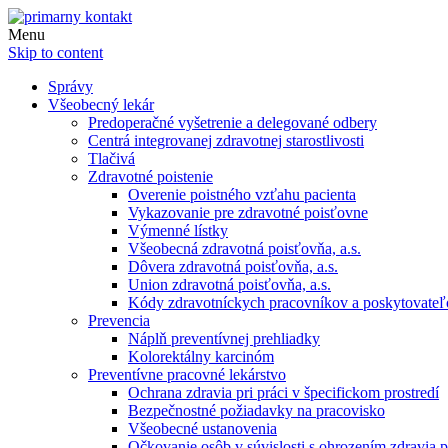
Menu
Skip to content
Správy
Všeobecný lekár
Predoperačné vyšetrenie a delegované odbery
Centrá integrovanej zdravotnej starostlivosti
Tlačivá
Zdravotné poistenie
Overenie poistného vzťahu pacienta
Vykazovanie pre zdravotné poisťovne
Výmenné lístky
Všeobecná zdravotná poisťovňa, a.s.
Dôvera zdravotná poisťovňa, a.s.
Union zdravotná poisťovňa, a.s.
Kódy zdravotníckych pracovníkov a poskytovate
Prevencia
Náplň preventívnej prehliadky
Kolorektálny karcinóm
Preventívne pracovné lekárstvo
Ochrana zdravia pri práci v špecifickom prostredí
Bezpečnostné požiadavky na pracovisko
Všeobecné ustanovenia
Očkovanie osôb v súvislosti s ohrozením zdravia pr