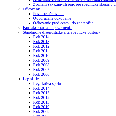
Zoznam zakázaných prác pre špecifické skupiny 
Očkovanie
Povinné očkovanie
Odporúčané očkovanie
Očkovanie pred cestou do zahraničia
Farmakoterapia - upozornenia
Štandardné diagnostické a terapeutické postupy
Rok 2014
Rok 2013
Rok 2012
Rok 2011
Rok 2010
Rok 2009
Rok 2008
Rok 2007
Rok 2006
Legislatíva
Legislatíva spolu
Rok 2014
Rok 2013
Rok 2012
Rok 2011
Rok 2010
Rok 2009