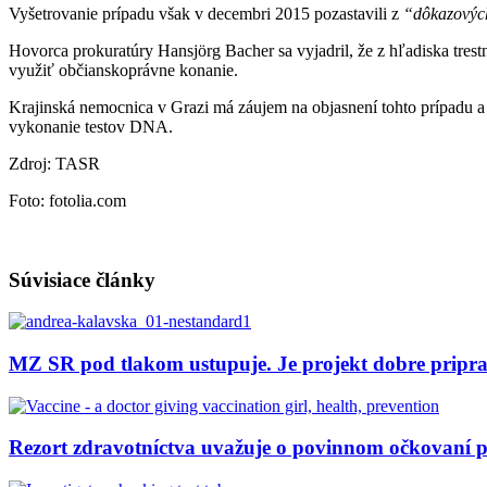
Vyšetrovanie prípadu však v decembri 2015 pozastavili z
“dôkazových
Hovorca prokuratúry Hansjörg Bacher sa vyjadril, že z hľadiska tres
využiť občianskoprávne konanie.
Krajinská nemocnica v Grazi má záujem na objasnení tohto prípadu a 
vykonanie testov DNA.
Zdroj: TASR
Foto: fotolia.com
Súvisiace články
MZ SR pod tlakom ustupuje. Je projekt dobre pripr
Rezort zdravotníctva uvažuje o povinnom očkovaní 