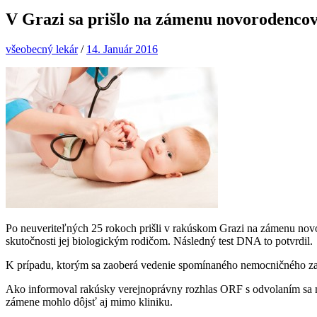
V Grazi sa prišlo na zámenu novorodencov
všeobecný lekár
/
14. Január 2016
Po neuveriteľných 25 rokoch prišli v rakúskom Grazi na zámenu novor
skutočnosti jej biologickým rodičom. Následný test DNA to potvrdil.
K prípadu, ktorým sa zaoberá vedenie spomínaného nemocničného zar
Ako informoval rakúsky verejnoprávny rozhlas ORF s odvolaním sa na 
zámene mohlo dôjsť aj mimo kliniku.