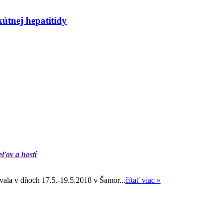
kútnej hepatitídy
eľov a hostí
ala v dňoch 17.5.-19.5.2018 v Šamor...
čítať viac »