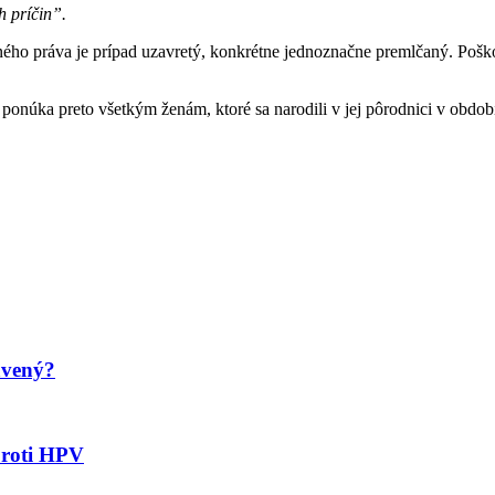
 príčin”.
tného práva je prípad uzavretý, konkrétne jednoznačne premlčaný. Poš
ponúka preto všetkým ženám, ktoré sa narodili v jej pôrodnici v obdo
avený?
proti HPV