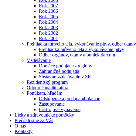
Rok 2008
Rok 2007
Rok 2006
Rok 2005
Rok 2004
Rok 2003
Rok 2002
Rok 2001
Prehliadka mŕtveho tela, vykonávanie pitvy, odber tkanív
Prehliadka mŕtveho tela a vykonávanie pitvy
Odber orgánov, tkanív a buniek darcom
Vzdelávanie
Domáce podujatia - regióny
Zahraničné podujatia
Sústavné vzdelávanie v SR
Rezidentský program
Odporúčaná literatúra
Ponúkam, hľadám
Odstúpenie a predaj ambulancie
Zastupovanie
Prístrojové vybavenie
Lieky a zdravotnícke pomôcky
Prečítali sme za Vás
O nás
Kontakty