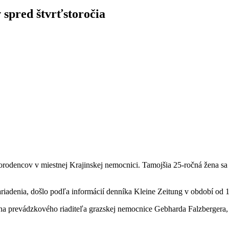
 spred štvrťstoročia
odencov v miestnej Krajinskej nemocnici. Tamojšia 25-ročná žena sa i
iadenia, došlo podľa informácií denníka Kleine Zeitung v období od 
prevádzkového riaditeľa grazskej nemocnice Gebharda Falzbergera, prí