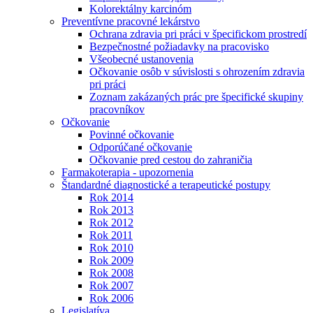
Kolorektálny karcinóm
Preventívne pracovné lekárstvo
Ochrana zdravia pri práci v špecifickom prostredí
Bezpečnostné požiadavky na pracovisko
Všeobecné ustanovenia
Očkovanie osôb v súvislosti s ohrozením zdravia
pri práci
Zoznam zakázaných prác pre špecifické skupiny
pracovníkov
Očkovanie
Povinné očkovanie
Odporúčané očkovanie
Očkovanie pred cestou do zahraničia
Farmakoterapia - upozornenia
Štandardné diagnostické a terapeutické postupy
Rok 2014
Rok 2013
Rok 2012
Rok 2011
Rok 2010
Rok 2009
Rok 2008
Rok 2007
Rok 2006
Legislatíva