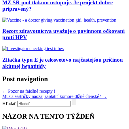
MZ SR pod tlakom ustupuje. Je projekt dobre
pripravený?
Rezort zdravotníctva uvažuje o povinnom očkovaní
proti HPV
Źltačka typu E je celosvetovo najčastejšou príčinou
akútnej hepatitídy
Post navigation
←
Pozor na falošné recepty !
Musia sestričky naozaj zaplatiť komore dlžné členské?
→
Hľadať
NÁZOR NA TENTO TÝŽDEŇ