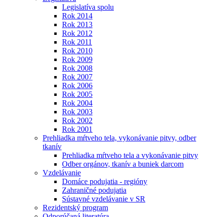
Legislatíva spolu
Rok 2014
Rok 2013
Rok 2012
Rok 2011
Rok 2010
Rok 2009
Rok 2008
Rok 2007
Rok 2006
Rok 2005
Rok 2004
Rok 2003
Rok 2002
Rok 2001
Prehliadka mŕtveho tela, vykonávanie pitvy, odber
tkanív
Prehliadka mŕtveho tela a vykonávanie pitvy
Odber orgánov, tkanív a buniek darcom
Vzdelávanie
Domáce podujatia - regióny
Zahraničné podujatia
Sústavné vzdelávanie v SR
Rezidentský program
Odporúčaná literatúra