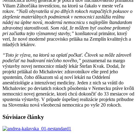
Nemocnica novej generácie je podľa slov michalovského primátora
Viliam Záhorčáka investíciou, na ktorú sa čakalo v meste veľa
rokov.
“Naši obyvatelia si po dlhých rokoch rozpačitých pokusov o
zlepšenie materiálnych podmienok v nemocnici zaslúžia reálnu
nádej na úplne novú, modernú nemocnicu s najlepším štandardom
zdravotnej starostlivosti. Som rád, že môžem byť osobne prítomný
pri začiatku tejto významnej stavby,”
konštatoval primátor, ktorý
verí, že nové moderné pracovisko priláka na Zemplín kvalitných a
mladých lekárov.
“Toto je výzva, na ktorú sa oplatí počkať. Človek sa môže zároveň
podieľať na budovaní niečoho nového,”
poznamenal na margo
výstavby novej nemocnice mladý lekár Štefan Kvak. Dodal, že
projekt prilákal do Michaloviec zdravotníkov ešte pred jeho
spustením, čoho dôkazom sú aj noví lekári na Oddelení
anestéziológie a intenzívnej medicíny. Jeden z nich sa vrátil do
Michaloviec po deviatich rokoch pôsobenia v Nemecku práve kvôli
nemocnici novej generácie, ktorú chcú dokončiť do 33 mesiacov od
spustenia výstavby. V prípade úspešnej realizácie projektu pribudne
na Slovensku nová všeobecná nemocnica po vyše 20 rokoch.
Súvisiace články