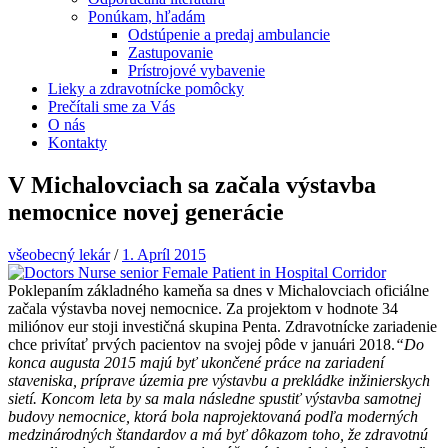
Ponúkam, hľadám
Odstúpenie a predaj ambulancie
Zastupovanie
Prístrojové vybavenie
Lieky a zdravotnícke pomôcky
Prečítali sme za Vás
O nás
Kontakty
V Michalovciach sa začala výstavba
nemocnice novej generácie
všeobecný lekár
/
1. Apríl 2015
Poklepaním základného kameňa sa dnes v Michalovciach oficiálne
začala výstavba novej nemocnice. Za projektom v hodnote 34
miliónov eur stoji investičná skupina Penta. Zdravotnícke zariadenie
chce privítať prvých pacientov na svojej pôde v januári 2018.
“Do
konca augusta 2015 majú byť ukončené práce na zariadení
staveniska, príprave územia pre výstavbu a prekládke inžinierskych
sietí. Koncom leta by sa mala následne spustiť výstavba samotnej
budovy nemocnice, ktorá bola naprojektovaná podľa moderných
medzinárodných štandardov a má byť dôkazom toho, že zdravotnú