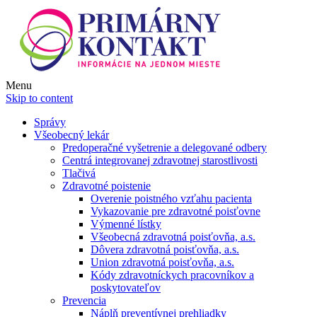
Menu
Skip to content
Správy
Všeobecný lekár
Predoperačné vyšetrenie a delegované odbery
Centrá integrovanej zdravotnej starostlivosti
Tlačivá
Zdravotné poistenie
Overenie poistného vzťahu pacienta
Vykazovanie pre zdravotné poisťovne
Výmenné lístky
Všeobecná zdravotná poisťovňa, a.s.
Dôvera zdravotná poisťovňa, a.s.
Union zdravotná poisťovňa, a.s.
Kódy zdravotníckych pracovníkov a
poskytovateľov
Prevencia
Náplň preventívnej prehliadky