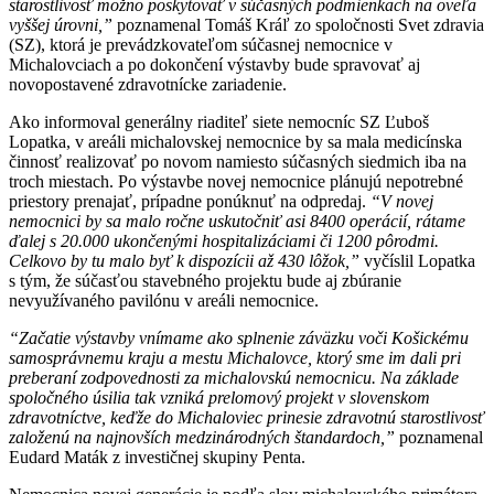
starostlivosť možno poskytovať v súčasných podmienkach na oveľa
vyššej úrovni,”
poznamenal Tomáš Kráľ zo spoločnosti Svet zdravia
(SZ), ktorá je prevádzkovateľom súčasnej nemocnice v
Michalovciach a po dokončení výstavby bude spravovať aj
novopostavené zdravotnícke zariadenie.
Ako informoval generálny riaditeľ siete nemocníc SZ Ľuboš
Lopatka, v areáli michalovskej nemocnice by sa mala medicínska
činnosť realizovať po novom namiesto súčasných siedmich iba na
troch miestach. Po výstavbe novej nemocnice plánujú nepotrebné
priestory prenajať, prípadne ponúknuť na odpredaj.
“V novej
nemocnici by sa malo ročne uskutočniť asi 8400 operácií, rátame
ďalej s 20.000 ukončenými hospitalizáciami či 1200 pôrodmi.
Celkovo by tu malo byť k dispozícii až 430 lôžok,”
vyčíslil Lopatka
s tým, že súčasťou stavebného projektu bude aj zbúranie
nevyužívaného pavilónu v areáli nemocnice.
“Začatie výstavby vnímame ako splnenie záväzku voči Košickému
samosprávnemu kraju a mestu Michalovce, ktorý sme im dali pri
preberaní zodpovednosti za michalovskú nemocnicu. Na základe
spoločného úsilia tak vzniká prelomový projekt v slovenskom
zdravotníctve, keďže do Michaloviec prinesie zdravotnú starostlivosť
založenú na najnovších medzinárodných štandardoch,”
poznamenal
Eudard Maták z investičnej skupiny Penta.