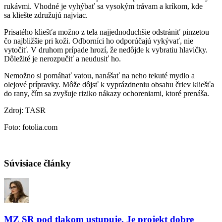
rukávmi. Vhodné je vyhýbať sa vysokým trávam a kríkom, kde
sa kliešte združujú najviac.
Prisatého kliešťa možno z tela najjednoduchšie odstrániť pinzetou
čo najbližšie pri koži. Odborníci ho odporúčajú vykývať, nie
vytočiť. V druhom prípade hrozí, že nedôjde k vybratiu hlavičky.
Dôležité je nerozpučiť a neudusiť ho.
Nemožno si pomáhať vatou, nanášať na neho tekuté mydlo a
olejové prípravky. Môže dôjsť k vyprázdneniu obsahu čriev kliešťa
do rany, čím sa zvyšuje riziko nákazy ochoreniami, ktoré prenáša.
Zdroj: TASR
Foto: fotolia.com
Súvisiace články
MZ SR pod tlakom ustupuje. Je projekt dobre