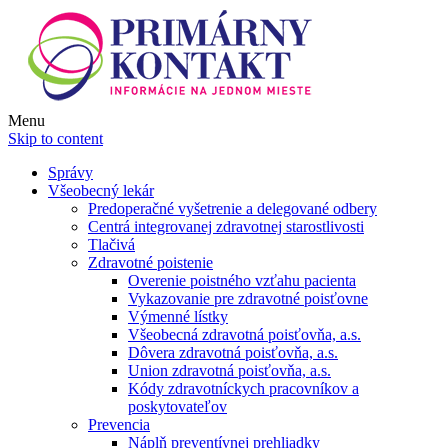
Menu
Skip to content
Správy
Všeobecný lekár
Predoperačné vyšetrenie a delegované odbery
Centrá integrovanej zdravotnej starostlivosti
Tlačivá
Zdravotné poistenie
Overenie poistného vzťahu pacienta
Vykazovanie pre zdravotné poisťovne
Výmenné lístky
Všeobecná zdravotná poisťovňa, a.s.
Dôvera zdravotná poisťovňa, a.s.
Union zdravotná poisťovňa, a.s.
Kódy zdravotníckych pracovníkov a
poskytovateľov
Prevencia
Náplň preventívnej prehliadky