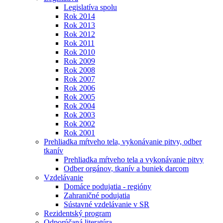
Legislatíva spolu
Rok 2014
Rok 2013
Rok 2012
Rok 2011
Rok 2010
Rok 2009
Rok 2008
Rok 2007
Rok 2006
Rok 2005
Rok 2004
Rok 2003
Rok 2002
Rok 2001
Prehliadka mŕtveho tela, vykonávanie pitvy, odber
tkanív
Prehliadka mŕtveho tela a vykonávanie pitvy
Odber orgánov, tkanív a buniek darcom
Vzdelávanie
Domáce podujatia - regióny
Zahraničné podujatia
Sústavné vzdelávanie v SR
Rezidentský program
Odporúčaná literatúra