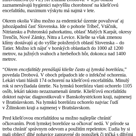
zaznamenávajú hygienici najvyššiu chorobnosť na kliešťovú
encefalitídu, maximum výskytu má najmä v lete.
Okrem okolia Váhu možno za endemické územie považovať aj
juhozápadnú časť Slovenska. Ide o pohorie Tríbeč, Vtáčnik,
Nitriansku a Pohronskú pahorkatinu, oblasť Malých Karpát, okresy
Trenčín, Nové Zámky, Nitra a Levice. Kliešte sa však zmenou
klímy dostávajú aj do vyššie položených oblastí Slovenska – do
Tatier. Možno ich nájsť v horských oblastiach do 1000 až 1200
metrov, na južných svahoch a hrebeňoch hôr, dokonca nad 1400
metrov.
“
Okrem encefalitídy prenášajú kliešte často aj lymskú boreliózu
,”
povedala Drobová. V oboch prípadoch ide o infekčné ochorenia.
Lekári vlani hlásili 174 ochorení na kliešťovú encefalitídu. Minulý
rok si nevyžiadala úmrtie. Na lymskú boreliózu vlani ochorelo 1105
osôb, lekári takisto nezaznamenali úmrtie. Kliešťovú encefalitídu
doktori najviac diagnostikovali v Banskobystrickom kraji, najmenej
v Bratislavskom. Na lymskú boreliózu ochorelo najviac ľudí
v Žilinskom kraji a najmenej v Bratislavskom.
Pred kliešťovou encefalitídou sa možno najlepšie chrániť
očkovaním. Proti lymskej borelióze sa očkovať nedá. V prírode sa
treba chrániť správnym odevom a použitím repelentov. Ľudia by si
mali obliecť dlhé nohavice zapravené do ponožiek či tričká s dlhými