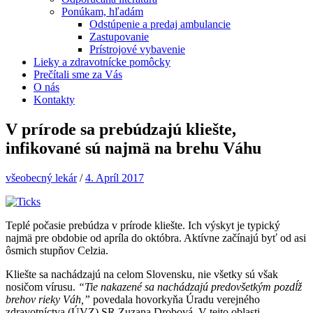
Ponúkam, hľadám
Odstúpenie a predaj ambulancie
Zastupovanie
Prístrojové vybavenie
Lieky a zdravotnícke pomôcky
Prečítali sme za Vás
O nás
Kontakty
V prírode sa prebúdzajú kliešte,
infikované sú najmä na brehu Váhu
všeobecný lekár
/
4. Apríl 2017
Teplé počasie prebúdza v prírode kliešte. Ich výskyt je typický
najmä pre obdobie od apríla do októbra. Aktívne začínajú byť od asi
ôsmich stupňov Celzia.
Kliešte sa nachádzajú na celom Slovensku, nie všetky sú však
nosičom vírusu.
“Tie nakazené sa nachádzajú predovšetkým pozdĺž
brehov rieky Váh,”
povedala hovorkyňa Úradu verejného
zdravotníctva (ÚVZ) SR Zuzana Drobová. V tejto oblasti