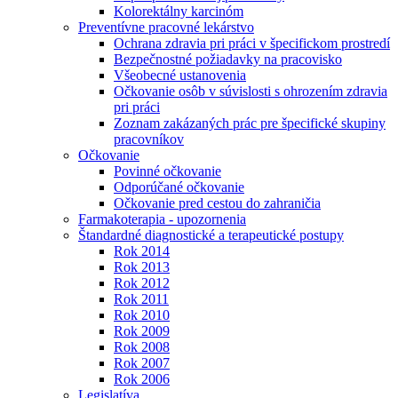
Kolorektálny karcinóm
Preventívne pracovné lekárstvo
Ochrana zdravia pri práci v špecifickom prostredí
Bezpečnostné požiadavky na pracovisko
Všeobecné ustanovenia
Očkovanie osôb v súvislosti s ohrozením zdravia
pri práci
Zoznam zakázaných prác pre špecifické skupiny
pracovníkov
Očkovanie
Povinné očkovanie
Odporúčané očkovanie
Očkovanie pred cestou do zahraničia
Farmakoterapia - upozornenia
Štandardné diagnostické a terapeutické postupy
Rok 2014
Rok 2013
Rok 2012
Rok 2011
Rok 2010
Rok 2009
Rok 2008
Rok 2007
Rok 2006
Legislatíva