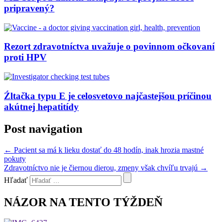
pripravený?
Rezort zdravotníctva uvažuje o povinnom očkovaní
proti HPV
Źltačka typu E je celosvetovo najčastejšou príčinou
akútnej hepatitídy
Post navigation
←
Pacient sa má k lieku dostať do 48 hodín, inak hrozia mastné
pokuty
Zdravotníctvo nie je čiernou dierou, zmeny však chvíľu trvajú
→
Hľadať
NÁZOR NA TENTO TÝŽDEŇ