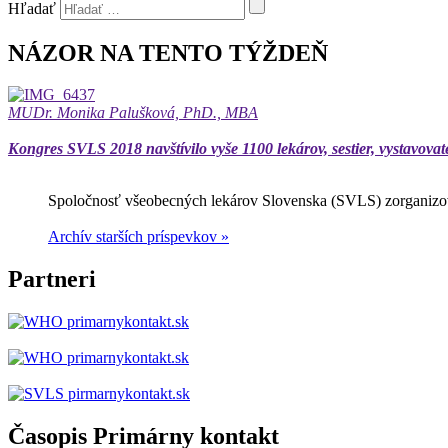
Hľadať
NÁZOR NA TENTO TÝŽDEŇ
MUDr. Monika Palušková, PhD., MBA
Kongres SVLS 2018 navštívilo vyše 1100 lekárov, sestier, vystavovat
Spoločnosť všeobecných lekárov Slovenska (SVLS) zorganizov
Archív starších príspevkov »
Partneri
Časopis Primárny kontakt