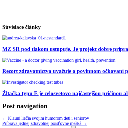
Súvisiace články
MZ SR pod tlakom ustupuje. Je projekt dobre pripr
Rezort zdravotníctva uvažuje o povinnom očkovaní 
Źltačka typu E je celosvetovo najčastejšou príčinou a
Post navigation
←
Klauni liečia svojim humorom deti i seniorov
Príprava jednej zdravotnej poisťovne mešká
→