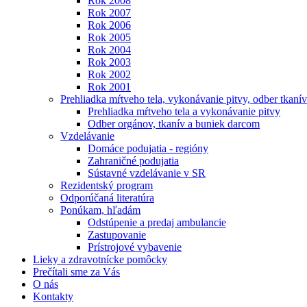
Rok 2008
Rok 2007
Rok 2006
Rok 2005
Rok 2004
Rok 2003
Rok 2002
Rok 2001
Prehliadka mŕtveho tela, vykonávanie pitvy, odber tkanív
Prehliadka mŕtveho tela a vykonávanie pitvy
Odber orgánov, tkanív a buniek darcom
Vzdelávanie
Domáce podujatia - regióny
Zahraničné podujatia
Sústavné vzdelávanie v SR
Rezidentský program
Odporúčaná literatúra
Ponúkam, hľadám
Odstúpenie a predaj ambulancie
Zastupovanie
Prístrojové vybavenie
Lieky a zdravotnícke pomôcky
Prečítali sme za Vás
O nás
Kontakty