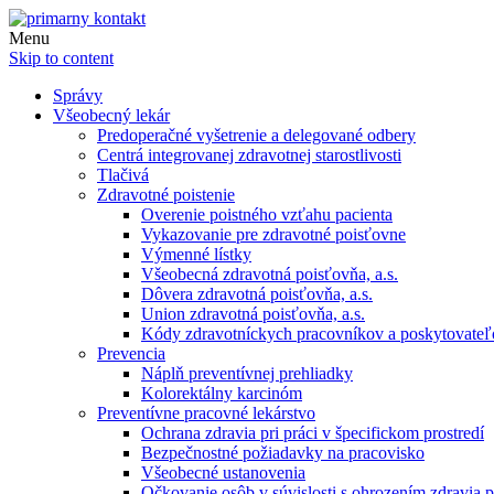
Menu
Skip to content
Správy
Všeobecný lekár
Predoperačné vyšetrenie a delegované odbery
Centrá integrovanej zdravotnej starostlivosti
Tlačivá
Zdravotné poistenie
Overenie poistného vzťahu pacienta
Vykazovanie pre zdravotné poisťovne
Výmenné lístky
Všeobecná zdravotná poisťovňa, a.s.
Dôvera zdravotná poisťovňa, a.s.
Union zdravotná poisťovňa, a.s.
Kódy zdravotníckych pracovníkov a poskytovate
Prevencia
Náplň preventívnej prehliadky
Kolorektálny karcinóm
Preventívne pracovné lekárstvo
Ochrana zdravia pri práci v špecifickom prostredí
Bezpečnostné požiadavky na pracovisko
Všeobecné ustanovenia
Očkovanie osôb v súvislosti s ohrozením zdravia pr