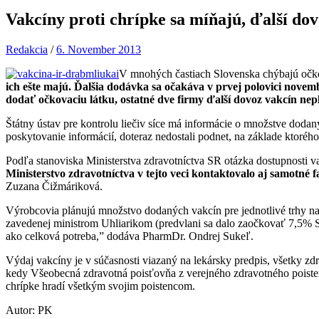
Vakcíny proti chrípke sa míňajú, ďalší d
Redakcia
/
6. November 2013
V mnohých častiach Slovenska chýbajú očkov
ich ešte majú. Ďalšia dodávka sa očakáva v prvej polovici novem
dodať očkovaciu látku, ostatné dve firmy ďalší dovoz vakcín nep
Štátny ústav pre kontrolu liečiv síce má informácie o množstve dodan
poskytovanie informácií, doteraz nedostali podnet, na základe ktorého
Podľa stanoviska Ministerstva zdravotníctva SR otázka dostupnosti va
Ministerstvo zdravotníctva v tejto veci kontaktovalo aj samotné 
Zuzana Čižmáriková.
Výrobcovia plánujú množstvo dodaných vakcín pre jednotlivé trhy n
zavedenej ministrom Uhliarikom (predvlani sa dalo zaočkovať 7,5% S
ako celková potreba,” dodáva PharmDr. Ondrej Sukeľ.
Výdaj vakcíny je v súčasnosti viazaný na lekársky predpis, všetky z
kedy Všeobecná zdravotná poisťovňa z verejného zdravotného poisten
chrípke hradí všetkým svojim poistencom.
Autor: PK