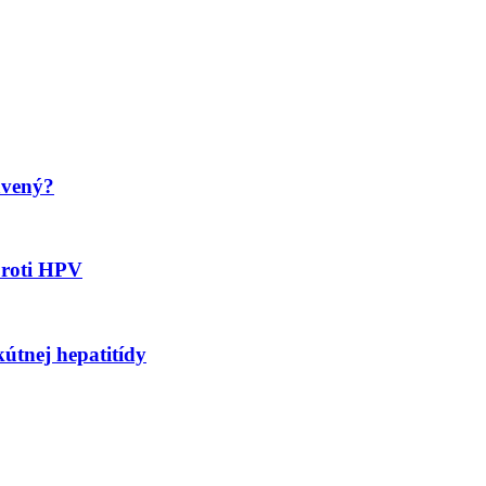
avený?
proti HPV
kútnej hepatitídy