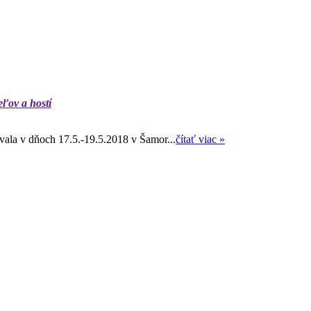
eľov a hostí
ala v dňoch 17.5.-19.5.2018 v Šamor...
čítať viac »