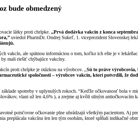
ovoz bude obmedzený
acie látky proti chrípke.
,,Prvá dodávka vakcín z konca septembra 
bra,”
uviedol PharmDr. Ondrej Sukeľ, 1. viceprezident Slovenskej lek
lánujú.
ých vakcín, ale spätnou informáciou o tom, koľko ich ešte je v lekárňa
 by mali riešiť chýbajúce vakcíny.
kcín proti chrípke je otázkou na výrobcov. ,,
Sú to práve výrobcovia,
farmaceutické spoločnosti – výrobcov vakcín, ktorí potvrdili, že d
a základe spotreby v uplynulých rokoch. “Keďže očkovanosť bola v mi
lovákov, vlani už len 4,6% ), a zrejme aj kvôli silným antiočkovacím
dravotné poisťovne očkovanie plne uhrádzajú všetkým pacientom. Aj pre
ia preplácala vakcínu len len tým osobám, ktoré spĺňali indikačné ob