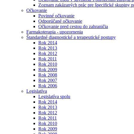
Zoznam zakázaných prác pre špecifické skupiny 
Očkovanie
Povinné očkovanie
Odporúčané očkovanie
Očkovanie pred cestou do zahraničia
Farmakoterapia - upozornenia
Štandardné diagnostické a terapeutické postupy
Rok 2014
Rok 2013
Rok 2012
Rok 2011
Rok 2010
Rok 2009
Rok 2008
Rok 2007
Rok 2006
Legislatíva
Legislatíva spolu
Rok 2014
Rok 2013
Rok 2012
Rok 2011
Rok 2010
Rok 2009