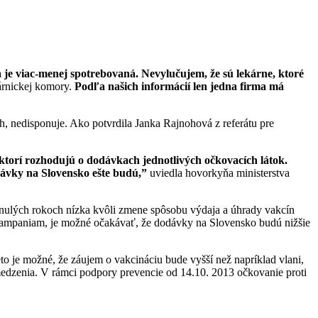
je viac-menej spotrebovaná. Nevylučujem, že sú lekárne, ktoré
árnickej komory.
Podľa našich informácií len jedna firma má
ch, nedisponuje. Ako potvrdila Janka Rajnohová z referátu pre
 ktorí rozhodujú o dodávkach jednotlivých očkovacích látok.
odávky na Slovensko ešte budú,”
uviedla hovorkyňa ministerstva
nulých rokoch nízka kvôli zmene spôsobu výdaja a úhrady vakcín
 kampaniam, je možné očakávať, že dodávky na Slovensko budú nižšie
to je možné, že záujem o vakcináciu bude vyšší než napríklad vlani,
medzenia. V rámci podpory prevencie od 14.10. 2013 očkovanie proti