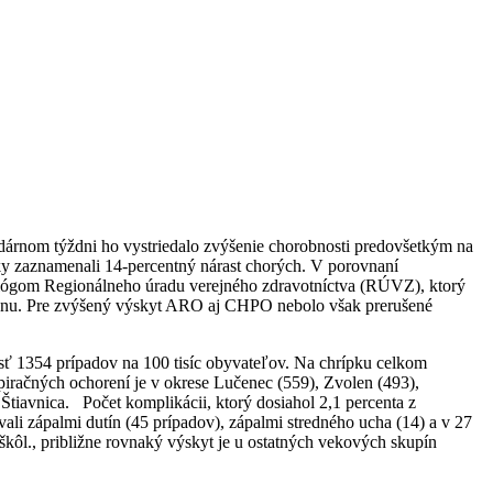
dárnom týždni ho vystriedalo zvýšenie chorobnosti predovšetkým na
ky zaznamenali 14-percentný nárast chorých. V porovnaní
iológom Regionálneho úradu verejného zdravotníctva (RÚVZ), ktorý
regiónu. Pre zvýšený výskyt ARO aj CHPO nebolo však prerušené
sť 1354 prípadov na 100 tisíc obyvateľov. Na chrípku celkom
piračných ochorení je v okrese Lučenec (559), Zvolen (493),
tiavnica. Počet komplikácii, ktorý dosiahol 2,1 percenta z
li zápalmi dutín (45 prípadov), zápalmi stredného ucha (14) a v 27
ôl., približne rovnaký výskyt je u ostatných vekových skupín