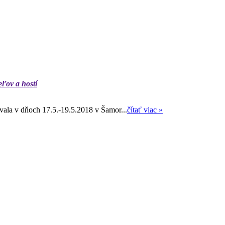
eľov a hostí
ala v dňoch 17.5.-19.5.2018 v Šamor...
čítať viac »