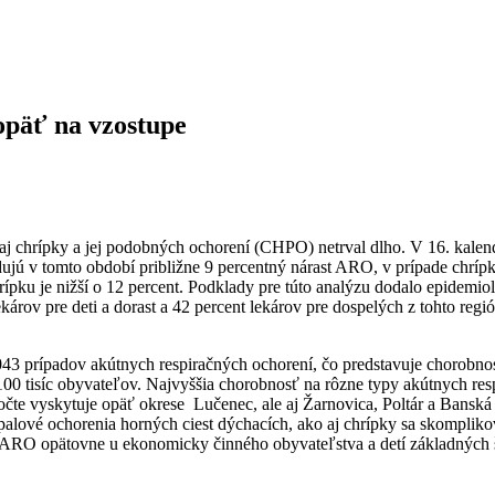
opäť na vzostupe
j chrípky a jej podobných ochorení (CHPO) netrval dlho. V 16. kalen
ujú v tomto období približne 9 percentný nárast ARO, v prípade chríp
rípku je nižší o 12 percent. Podklady pre túto analýzu dodalo epidem
lekárov pre deti a dorast a 42 percent lekárov pre dospelých z tohto 
4043 prípadov akútnych respiračných ochorení, čo predstavuje chorobno
100 tisíc obyvateľov. Najvyššia chorobnosť na rôzne typy akútnych res
te vyskytuje opäť okrese Lučenec, ale aj Žarnovica, Poltár a Banská Š
ové ochorenia horných ciest dýchacích, ako aj chrípky sa skomplikova
 ARO opätovne u ekonomicky činného obyvateľstva a detí základných šk