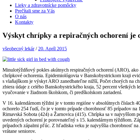
Lieky a zdravotnícke pomôcky
Prečítali sme za Vás
O nás
Kontakty
Výskyt chrípky a repiračných ochorení je 
všeobecný lekár
/
20. Apríl 2015
Minulotýždňový pokles akútnych respiračných ochorení (ARO), ako a
chrípkové ochorenia. Epidemiológovia v Banskobystrickom kraji evid
s vlaňajškom je výskyt ARO zanedbateľne nižší, Počet chorých na ch
zbiera údaje z celého Banskobystrického kraja, 52 percent všetkých 
vyučovanie v žiadnom školskom, či predškolskom zariadení.
V 16. kalendárnom týždni je v tomto regióne v absolútnych číslach 
ochorelo 254 ľudí, čo je v tomto prípade chorobnosť 85 prípadov na 
Rimavská Sobota (424) a Žarnovica (415). Chrípka sa v najvyššom poč
uvedených ochorení je porovnateľný s 15. kalendárnym týždňom. Zápal
prípadoch zápalmi pľúc. Z hľadiska veku je najvyššia chorobnosť na
vrátane seniorov.