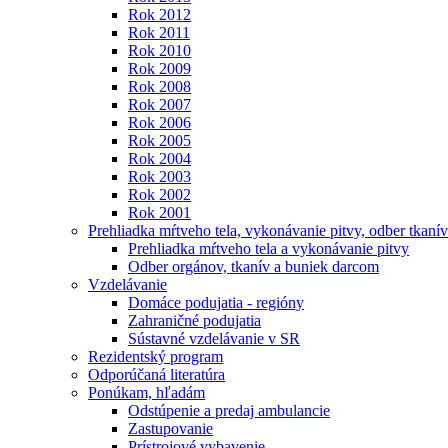
Rok 2012
Rok 2011
Rok 2010
Rok 2009
Rok 2008
Rok 2007
Rok 2006
Rok 2005
Rok 2004
Rok 2003
Rok 2002
Rok 2001
Prehliadka mŕtveho tela, vykonávanie pitvy, odber tkanív
Prehliadka mŕtveho tela a vykonávanie pitvy
Odber orgánov, tkanív a buniek darcom
Vzdelávanie
Domáce podujatia - regióny
Zahraničné podujatia
Sústavné vzdelávanie v SR
Rezidentský program
Odporúčaná literatúra
Ponúkam, hľadám
Odstúpenie a predaj ambulancie
Zastupovanie
Prístrojové vybavenie