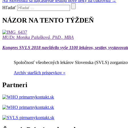
Na Slovensku sa najčastejšie testujú nové lieky na cukrovku
→
Hľadať
NÁZOR NA TENTO TÝŽDEŇ
MUDr. Monika Palušková, PhD., MBA
Kongres SVLS 2018 navštívilo vyše 1100 lekárov, sestier, vystavovat
Spoločnosť všeobecných lekárov Slovenska (SVLS) zorganizov
Archív starších príspevkov »
Partneri