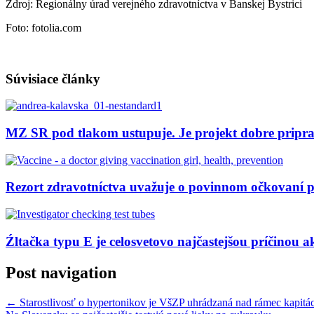
Zdroj: Regionálny úrad verejného zdravotníctva v Banskej Bystrici
Foto: fotolia.com
Súvisiace články
MZ SR pod tlakom ustupuje. Je projekt dobre pripr
Rezort zdravotníctva uvažuje o povinnom očkovaní 
Źltačka typu E je celosvetovo najčastejšou príčinou a
Post navigation
←
Starostlivosť o hypertonikov je VšZP uhrádzaná nad rámec kapitác