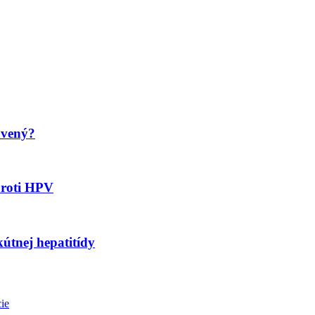
avený?
proti HPV
kútnej hepatitídy
ie