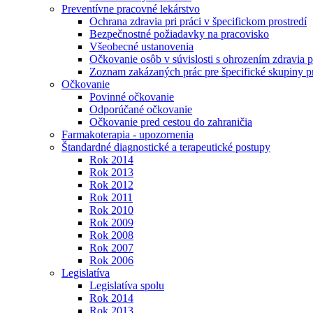
Preventívne pracovné lekárstvo
Ochrana zdravia pri práci v špecifickom prostredí
Bezpečnostné požiadavky na pracovisko
Všeobecné ustanovenia
Očkovanie osôb v súvislosti s ohrozením zdravia pr
Zoznam zakázaných prác pre špecifické skupiny 
Očkovanie
Povinné očkovanie
Odporúčané očkovanie
Očkovanie pred cestou do zahraničia
Farmakoterapia - upozornenia
Štandardné diagnostické a terapeutické postupy
Rok 2014
Rok 2013
Rok 2012
Rok 2011
Rok 2010
Rok 2009
Rok 2008
Rok 2007
Rok 2006
Legislatíva
Legislatíva spolu
Rok 2014
Rok 2013