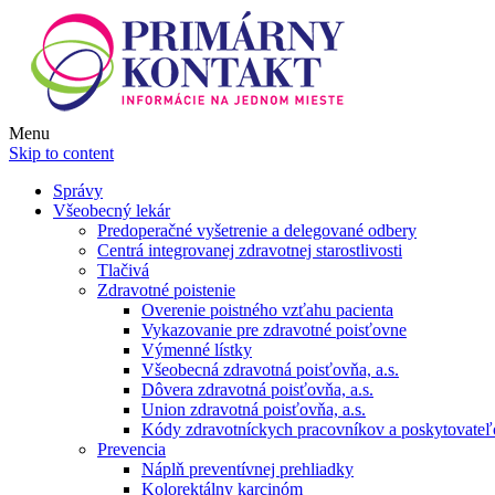
Menu
Skip to content
Správy
Všeobecný lekár
Predoperačné vyšetrenie a delegované odbery
Centrá integrovanej zdravotnej starostlivosti
Tlačivá
Zdravotné poistenie
Overenie poistného vzťahu pacienta
Vykazovanie pre zdravotné poisťovne
Výmenné lístky
Všeobecná zdravotná poisťovňa, a.s.
Dôvera zdravotná poisťovňa, a.s.
Union zdravotná poisťovňa, a.s.
Kódy zdravotníckych pracovníkov a poskytovate
Prevencia
Náplň preventívnej prehliadky
Kolorektálny karcinóm