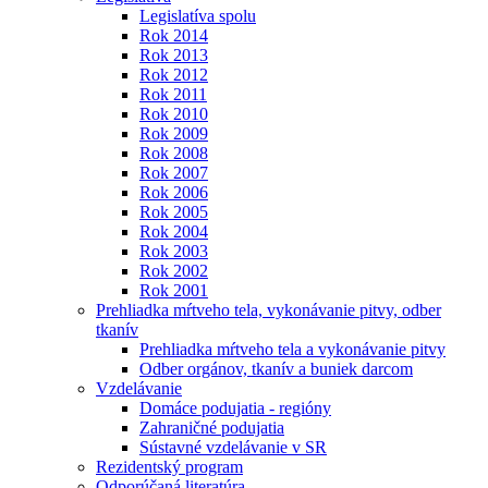
Legislatíva spolu
Rok 2014
Rok 2013
Rok 2012
Rok 2011
Rok 2010
Rok 2009
Rok 2008
Rok 2007
Rok 2006
Rok 2005
Rok 2004
Rok 2003
Rok 2002
Rok 2001
Prehliadka mŕtveho tela, vykonávanie pitvy, odber
tkanív
Prehliadka mŕtveho tela a vykonávanie pitvy
Odber orgánov, tkanív a buniek darcom
Vzdelávanie
Domáce podujatia - regióny
Zahraničné podujatia
Sústavné vzdelávanie v SR
Rezidentský program
Odporúčaná literatúra