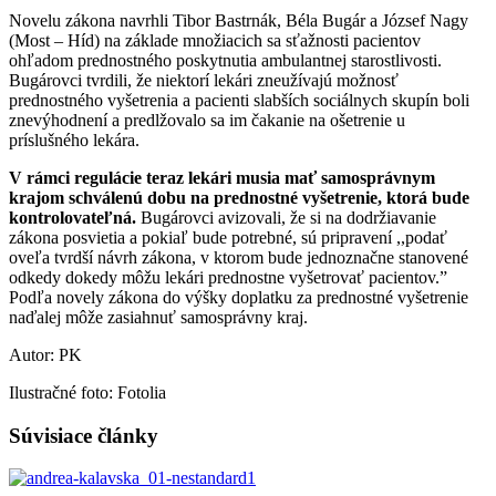
Novelu zákona navrhli Tibor Bastrnák, Béla Bugár a József Nagy
(Most – Híd) na základe množiacich sa sťažnosti pacientov
ohľadom prednostného poskytnutia ambulantnej starostlivosti.
Bugárovci tvrdili, že niektorí lekári zneužívajú možnosť
prednostného vyšetrenia a pacienti slabších sociálnych skupín boli
znevýhodnení a predlžovalo sa im čakanie na ošetrenie u
príslušného lekára.
V rámci regulácie teraz lekári musia mať samosprávnym
krajom schválenú dobu na prednostné vyšetrenie, ktorá bude
kontrolovateľná.
Bugárovci avizovali, že si na dodržiavanie
zákona posvietia a pokiaľ bude potrebné, sú pripravení ,,podať
oveľa tvrdší návrh zákona, v ktorom bude jednoznačne stanovené
odkedy dokedy môžu lekári prednostne vyšetrovať pacientov.”
Podľa novely zákona do výšky doplatku za prednostné vyšetrenie
naďalej môže zasiahnuť samosprávny kraj.
Autor: PK
Ilustračné foto: Fotolia
Súvisiace články