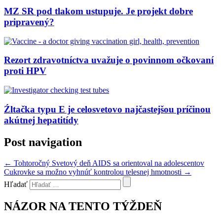
MZ SR pod tlakom ustupuje. Je projekt dobre
pripravený?
Rezort zdravotníctva uvažuje o povinnom očkovaní
proti HPV
Źltačka typu E je celosvetovo najčastejšou príčinou
akútnej hepatitídy
Post navigation
←
Tohtoročný Svetový deň AIDS sa orientoval na adolescentov
Cukrovke sa možno vyhnúť kontrolou telesnej hmotnosti
→
Hľadať
NÁZOR NA TENTO TÝŽDEŇ