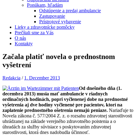
Ponúkam, hľadám
Odstúpenie a predaj ambulancie
Zastupovanie
Prístrojové vybavenie
Lieky a zdravotnícke pomôcky
Prečítali sme za Vás
O nás
Kontakty
Začala platiť novela o prednostnom
vyšetrení
Redakcia
/
1. December 2013
Od dnešného dňa (1.
decembra 2013) musia mať ambulancie v riadnych
ordinačných hodinách, popri vyčlenenej dobe na prednostné
vyšetrenia aj dve hodiny vyčlenené pre pacientov, ktorí na
zaplatenie prednostného ošetrenia nemajú peniaze.
Nariaďuje to
Novela zákona č. 577/2004 Z. z. o rozsahu zdravotnej starostlivosti
uhrádzanej na základe verejného zdravotného poistenia a o
úhradách za služby súvisiace s poskytovaním zdravotnej
starostlivosti, ktorá dnes nadobudla účinnosť.