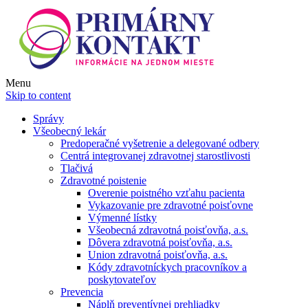
Menu
Skip to content
Správy
Všeobecný lekár
Predoperačné vyšetrenie a delegované odbery
Centrá integrovanej zdravotnej starostlivosti
Tlačivá
Zdravotné poistenie
Overenie poistného vzťahu pacienta
Vykazovanie pre zdravotné poisťovne
Výmenné lístky
Všeobecná zdravotná poisťovňa, a.s.
Dôvera zdravotná poisťovňa, a.s.
Union zdravotná poisťovňa, a.s.
Kódy zdravotníckych pracovníkov a
poskytovateľov
Prevencia
Náplň preventívnej prehliadky