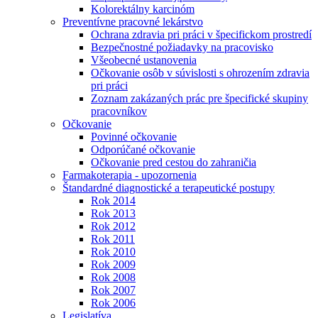
Kolorektálny karcinóm
Preventívne pracovné lekárstvo
Ochrana zdravia pri práci v špecifickom prostredí
Bezpečnostné požiadavky na pracovisko
Všeobecné ustanovenia
Očkovanie osôb v súvislosti s ohrozením zdravia
pri práci
Zoznam zakázaných prác pre špecifické skupiny
pracovníkov
Očkovanie
Povinné očkovanie
Odporúčané očkovanie
Očkovanie pred cestou do zahraničia
Farmakoterapia - upozornenia
Štandardné diagnostické a terapeutické postupy
Rok 2014
Rok 2013
Rok 2012
Rok 2011
Rok 2010
Rok 2009
Rok 2008
Rok 2007
Rok 2006
Legislatíva