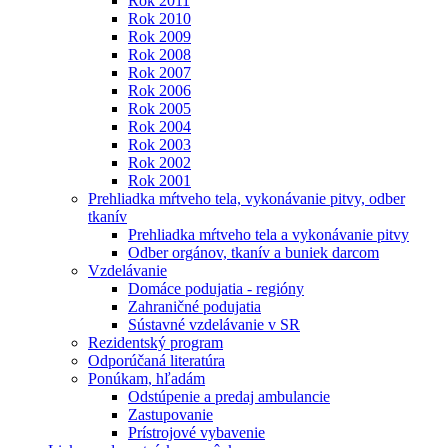
Rok 2011
Rok 2010
Rok 2009
Rok 2008
Rok 2007
Rok 2006
Rok 2005
Rok 2004
Rok 2003
Rok 2002
Rok 2001
Prehliadka mŕtveho tela, vykonávanie pitvy, odber
tkanív
Prehliadka mŕtveho tela a vykonávanie pitvy
Odber orgánov, tkanív a buniek darcom
Vzdelávanie
Domáce podujatia - regióny
Zahraničné podujatia
Sústavné vzdelávanie v SR
Rezidentský program
Odporúčaná literatúra
Ponúkam, hľadám
Odstúpenie a predaj ambulancie
Zastupovanie
Prístrojové vybavenie