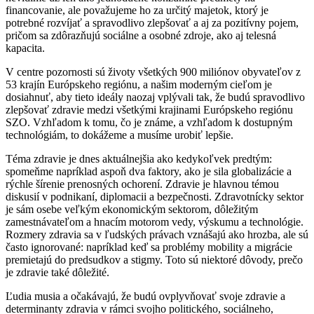
financovanie, ale považujeme ho za určitý majetok, ktorý je
potrebné rozvíjať a spravodlivo zlepšovať a aj za pozitívny pojem,
pričom sa zdôrazňujú sociálne a osobné zdroje, ako aj telesná
kapacita.
V centre pozornosti sú životy všetkých 900 miliónov obyvateľov z
53 krajín Európskeho regiónu, a našim moderným cieľom je
dosiahnuť, aby tieto ideály naozaj vplývali tak, že budú spravodlivo
zlepšovať zdravie medzi všetkými krajinami Európskeho regiónu
SZO. Vzhľadom k tomu, čo je známe, a vzhľadom k dostupným
technológiám, to dokážeme a musíme urobiť lepšie.
Téma zdravie je dnes aktuálnejšia ako kedykoľvek predtým:
spomeňme napríklad aspoň dva faktory, ako je sila globalizácie a
rýchle šírenie prenosných ochorení. Zdravie je hlavnou témou
diskusií v podnikaní, diplomacii a bezpečnosti. Zdravotnícky sektor
je sám osebe veľkým ekonomickým sektorom, dôležitým
zamestnávateľom a hnacím motorom vedy, výskumu a technológie.
Rozmery zdravia sa v ľudských právach vznášajú ako hrozba, ale sú
často ignorované: napríklad keď sa problémy mobility a migrácie
premietajú do predsudkov a stigmy. Toto sú niektoré dôvody, prečo
je zdravie také dôležité.
Ľudia musia a očakávajú, že budú ovplyvňovať svoje zdravie a
determinanty zdravia v rámci svojho politického, sociálneho,