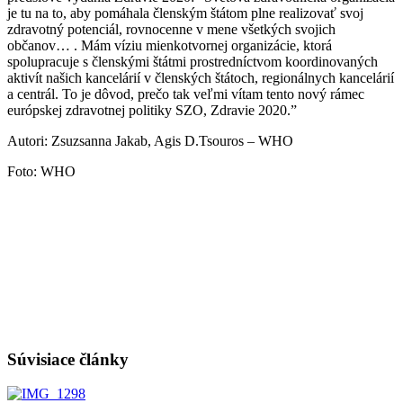
je tu na to, aby pomáhala členským štátom plne realizovať svoj
zdravotný potenciál, rovnocenne v mene všetkých svojich
občanov… . Mám víziu mienkotvornej organizácie, ktorá
spolupracuje s členskými štátmi prostredníctvom koordinovaných
aktivít našich kancelárií v členských štátoch, regionálnych kancelárií
a centrál. To je dôvod, prečo tak veľmi vítam tento nový rámec
európskej zdravotnej politiky SZO, Zdravie 2020.”
Autori: Zsuzsanna Jakab, Agis D.Tsouros – WHO
Foto: WHO
Súvisiace články