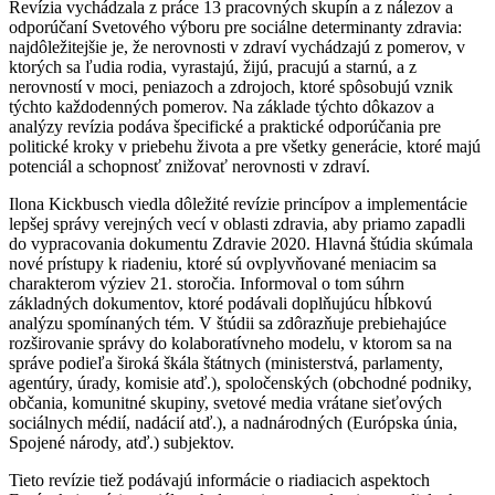
Revízia vychádzala z práce 13 pracovných skupín a z nálezov a
odporúčaní Svetového výboru pre sociálne determinanty zdravia:
najdôležitejšie je, že nerovnosti v zdraví vychádzajú z pomerov, v
ktorých sa ľudia rodia, vyrastajú, žijú, pracujú a starnú, a z
nerovností v moci, peniazoch a zdrojoch, ktoré spôsobujú vznik
týchto každodenných pomerov. Na základe týchto dôkazov a
analýzy revízia podáva špecifické a praktické odporúčania pre
politické kroky v priebehu života a pre všetky generácie, ktoré majú
potenciál a schopnosť znižovať nerovnosti v zdraví.
Ilona Kickbusch viedla dôležité revízie princípov a implementácie
lepšej správy verejných vecí v oblasti zdravia, aby priamo zapadli
do vypracovania dokumentu Zdravie 2020. Hlavná štúdia skúmala
nové prístupy k riadeniu, ktoré sú ovplyvňované meniacim sa
charakterom výziev 21. storočia. Informoval o tom súhrn
základných dokumentov, ktoré podávali doplňujúcu hĺbkovú
analýzu spomínaných tém. V štúdii sa zdôrazňuje prebiehajúce
rozširovanie správy do kolaboratívneho modelu, v ktorom sa na
správe podieľa široká škála štátnych (ministerstvá, parlamenty,
agentúry, úrady, komisie atď.), spoločenských (obchodné podniky,
občania, komunitné skupiny, svetové media vrátane sieťových
sociálnych médií, nadácií atď.), a nadnárodných (Európska únia,
Spojené národy, atď.) subjektov.
Tieto revízie tiež podávajú informácie o riadiacich aspektoch