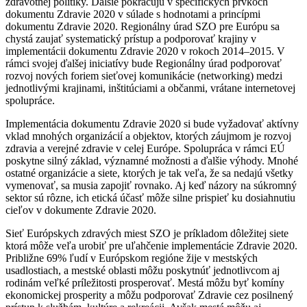
zdravotnej politiky. Ďalšie pokračujú v špecifických prvkoch
dokumentu Zdravie 2020 v súlade s hodnotami a princípmi
dokumentu Zdravie 2020. Regionálny úrad SZO pre Európu sa
chystá zaujať systematický prístup a podporovať krajiny v
implementácii dokumentu Zdravie 2020 v rokoch 2014–2015. V
rámci svojej ďalšej iniciatívy bude Regionálny úrad podporovať
rozvoj nových foriem sieťovej komunikácie (networking) medzi
jednotlivými krajinami, inštitúciami a občanmi, vrátane internetovej
spolupráce.
Implementácia dokumentu Zdravie 2020 si bude vyžadovať aktívny
vklad mnohých organizácií a objektov, ktorých záujmom je rozvoj
zdravia a verejné zdravie v celej Európe. Spolupráca v rámci EÚ
poskytne silný základ, významné možnosti a ďalšie výhody. Mnohé
ostatné organizácie a siete, ktorých je tak veľa, že sa nedajú všetky
vymenovať, sa musia zapojiť rovnako. Aj keď názory na súkromný
sektor sú rôzne, ich etická účasť môže silne prispieť ku dosiahnutiu
cieľov v dokumente Zdravie 2020.
Sieť Európskych zdravých miest SZO je príkladom dôležitej siete
ktorá môže veľa urobiť pre uľahčenie implementácie Zdravie 2020.
Približne 69% ľudí v Európskom regióne žije v mestských
usadlostiach, a mestské oblasti môžu poskytnúť jednotlivcom aj
rodinám veľké príležitosti prosperovať. Mestá môžu byť komíny
ekonomickej prosperity a môžu podporovať Zdravie cez posilnený