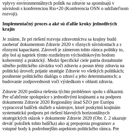
vplyvy environmentálnych politík na zdravie sa spomínajú v
súvislosti s konferenciou Rio+20 (Konferencia OSN o udržateľnom
rozvoji).
Implementačný proces a aké sú ďalšie kroky jednotlivých
krajín
Je známe, že pri riešení rozvoja zdravotníctva sa krajiny budú
zaoberať dokumentom Zdravie 2020 v rôznych súvislostiach a s
rôznymi kapacitami. Zároveň je zámerom tohto rámca politiky to,
aby bol aj napriek týmto rozdielnym východiskovým bodom
koherentný a praktický. Medzi špecifické ciele patria dosiahnutie
silného politického záväzku voči zdraviu a posun témy zdravia na
politickú úroveň; prijatie stratégie Zdravie vo všetkých politikách;
posilnenie politického dialógu o zdraví a jeho determinantoch; a
budovanie zodpovednosti voči výsledkom v oblasti zdravia.
Zdravie 2020 podáva riešenia týchto problémov spolu s dôkazmi.
Pre uľahčenie spolupráce s jednotlivými krajinami a na podporu
dokumentu Zdravie 2020 Regionálny úrad SZO pre Európu
vypracoval balíček služieb a nástrojov, ktoré poskytnú krajinám
systematickú podporu pri riešení hlavných horizontálnych
strategických otázok v dokumente Zdravie 2020 (Obr. č. 2 ukazuje
deväť položiek tohto balíčka) ako aj prepojenia programov a
vstupné body k podrobnejším aspektom politického rámca. Pre