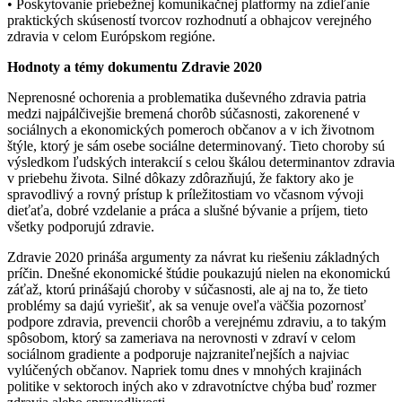
• Poskytovanie priebežnej komunikačnej platformy na zdieľanie
praktických skúseností tvorcov rozhodnutí a obhajcov verejného
zdravia v celom Európskom regióne.
Hodnoty a témy dokumentu Zdravie 2020
Neprenosné ochorenia a problematika duševného zdravia patria
medzi najpálčivejšie bremená chorôb súčasnosti, zakorenené v
sociálnych a ekonomických pomeroch občanov a v ich životnom
štýle, ktorý je sám osebe sociálne determinovaný. Tieto choroby sú
výsledkom ľudských interakcií s celou škálou determinantov zdravia
v priebehu života. Silné dôkazy zdôrazňujú, že faktory ako je
spravodlivý a rovný prístup k príležitostiam vo včasnom vývoji
dieťaťa, dobré vzdelanie a práca a slušné bývanie a príjem, tieto
všetky podporujú zdravie.
Zdravie 2020 prináša argumenty za návrat ku riešeniu základných
príčin. Dnešné ekonomické štúdie poukazujú nielen na ekonomickú
záťaž, ktorú prinášajú choroby v súčasnosti, ale aj na to, že tieto
problémy sa dajú vyriešiť, ak sa venuje oveľa väčšia pozornosť
podpore zdravia, prevencii chorôb a verejnému zdraviu, a to takým
spôsobom, ktorý sa zameriava na nerovnosti v zdraví v celom
sociálnom gradiente a podporuje najzraniteľnejších a najviac
vylúčených občanov. Napriek tomu dnes v mnohých krajinách
politike v sektoroch iných ako v zdravotníctve chýba buď rozmer