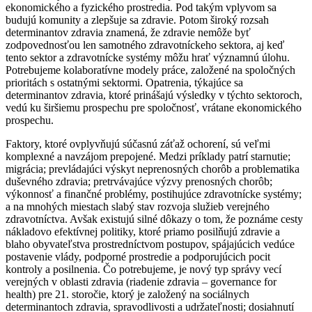
ekonomického a fyzického prostredia. Pod takým vplyvom sa
budujú komunity a zlepšuje sa zdravie. Potom široký rozsah
determinantov zdravia znamená, že zdravie nemôže byť
zodpovednosťou len samotného zdravotníckeho sektora, aj keď
tento sektor a zdravotnícke systémy môžu hrať významnú úlohu.
Potrebujeme kolaboratívne modely práce, založené na spoločných
prioritách s ostatnými sektormi. Opatrenia, týkajúce sa
determinantov zdravia, ktoré prinášajú výsledky v týchto sektoroch,
vedú ku širšiemu prospechu pre spoločnosť, vrátane ekonomického
prospechu.
Faktory, ktoré ovplyvňujú súčasnú záťaž ochorení, sú veľmi
komplexné a navzájom prepojené. Medzi príklady patrí starnutie;
migrácia; prevládajúci výskyt neprenosných chorôb a problematika
duševného zdravia; pretrvávajúce výzvy prenosných chorôb;
výkonnosť a finančné problémy, postihujúce zdravotnícke systémy;
a na mnohých miestach slabý stav rozvoja služieb verejného
zdravotníctva. Avšak existujú silné dôkazy o tom, že poznáme cesty
nákladovo efektívnej politiky, ktoré priamo posilňujú zdravie a
blaho obyvateľstva prostredníctvom postupov, spájajúcich vedúce
postavenie vlády, podporné prostredie a podporujúcich pocit
kontroly a posilnenia. Čo potrebujeme, je nový typ správy vecí
verejných v oblasti zdravia (riadenie zdravia – governance for
health) pre 21. storočie, ktorý je založený na sociálnych
determinantoch zdravia, spravodlivosti a udržateľnosti; dosiahnutí