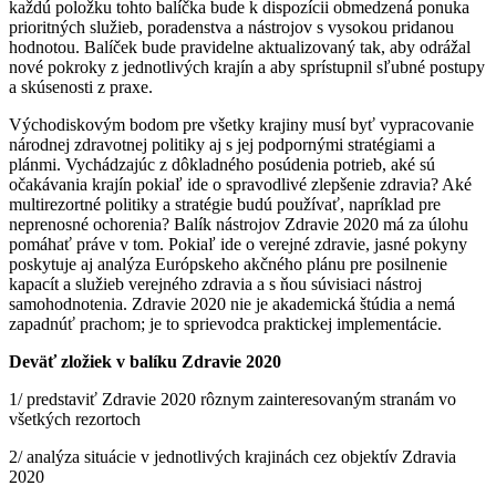
každú položku tohto balíčka bude k dispozícii obmedzená ponuka
prioritných služieb, poradenstva a nástrojov s vysokou pridanou
hodnotou. Balíček bude pravidelne aktualizovaný tak, aby odrážal
nové pokroky z jednotlivých krajín a aby sprístupnil sľubné postupy
a skúsenosti z praxe.
Východiskovým bodom pre všetky krajiny musí byť vypracovanie
národnej zdravotnej politiky aj s jej podpornými stratégiami a
plánmi. Vychádzajúc z dôkladného posúdenia potrieb, aké sú
očakávania krajín pokiaľ ide o spravodlivé zlepšenie zdravia? Aké
multirezortné politiky a stratégie budú používať, napríklad pre
neprenosné ochorenia? Balík nástrojov Zdravie 2020 má za úlohu
pomáhať práve v tom. Pokiaľ ide o verejné zdravie, jasné pokyny
poskytuje aj analýza Európskeho akčného plánu pre posilnenie
kapacít a služieb verejného zdravia a s ňou súvisiaci nástroj
samohodnotenia. Zdravie 2020 nie je akademická štúdia a nemá
zapadnúť prachom; je to sprievodca praktickej implementácie.
Deväť zložiek v balíku Zdravie 2020
1/ predstaviť Zdravie 2020 rôznym zainteresovaným stranám vo
všetkých rezortoch
2/ analýza situácie v jednotlivých krajinách cez objektív Zdravia
2020