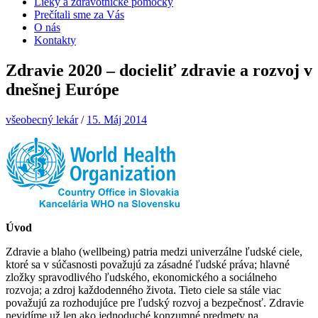
Lieky a zdravotnícke pomôcky
Prečítali sme za Vás
O nás
Kontakty
Zdravie 2020 – docieliť zdravie a rozvoj v
dnešnej Európe
všeobecný lekár
/
15. Máj 2014
Úvod
Zdravie a blaho (wellbeing) patria medzi univerzálne ľudské ciele,
ktoré sa v súčasnosti považujú za zásadné ľudské práva; hlavné
zložky spravodlivého ľudského, ekonomického a sociálneho
rozvoja; a zdroj každodenného života. Tieto ciele sa stále viac
považujú za rozhodujúce pre ľudský rozvoj a bezpečnosť. Zdravie
nevidíme už len ako jednoduché konzumné predmety na