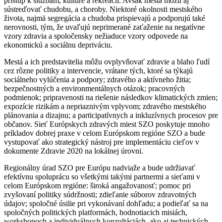
prístup k službám, kultúre a rekreácii. Avšak mestá môžu aj
sústreďovať chudobu, a choroby. Niektoré okolnosti mestského
života, najmä segregácia a chudoba prispievajú a podporujú také
nerovnosti, tým, že uvaľujú neprimerané zaťaženie na negatívne
vzory zdravia a spoločensky nežiaduce vzory odpovede na
ekonomickú a sociálnu depriváciu.
Mestá a ich predstavitelia môžu ovplyvňovať zdravie a blaho ľudí
cez rôzne politiky a intervencie, vrátane tých, ktoré sa týkajú
sociálneho vylúčenia a podpory; zdravého a aktívneho žitia;
bezpečnostných a environmentálnych otázok; pracovných
podmienok; pripravenosti na riešenie následkov klimatických zmien;
expozície rizikám a nepriaznivým vplyvom; zdravého mestského
plánovania a dizajnu; a participatívnych a inkluzívnych procesov pre
občanov. Sieť Európskych zdravých miest SZO poskytuje mnoho
príkladov dobrej praxe v celom Európskom regióne SZO a bude
vystupovať ako strategický nástroj pre implementáciu cieľov v
dokumente Zdravie 2020 na lokálnej úrovni.
Regionálny úrad SZO pre Európu nadviaže a bude udržiavať
efektívnu spoluprácu so všetkými takými partnermi a sieťami v
celom Európskom regióne: široká angažovanosť; pomoc pri
zvyšovaní politiky súdržnosti; zdieľanie súborov zdravotných
údajov; spoločné úsilie pri vykonávaní dohľadu; a podieľať sa na
spoločných politických platformách, hodnotiacich misiách,
workshopoch a individuálnych konzultáciách, ako aj technických