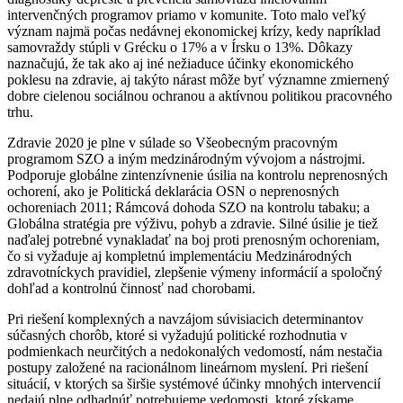
intervenčných programov priamo v komunite. Toto malo veľký
význam najmä počas nedávnej ekonomickej krízy, kedy napríklad
samovraždy stúpli v Grécku o 17% a v Írsku o 13%. Dôkazy
naznačujú, že tak ako aj iné nežiaduce účinky ekonomického
poklesu na zdravie, aj takýto nárast môže byť významne zmiernený
dobre cielenou sociálnou ochranou a aktívnou politikou pracovného
trhu.
Zdravie 2020 je plne v súlade so Všeobecným pracovným
programom SZO a iným medzinárodným vývojom a nástrojmi.
Podporuje globálne zintenzívnenie úsilia na kontrolu neprenosných
ochorení, ako je Politická deklarácia OSN o neprenosných
ochoreniach 2011; Rámcová dohoda SZO na kontrolu tabaku; a
Globálna stratégia pre výživu, pohyb a zdravie. Silné úsilie je tiež
naďalej potrebné vynakladať na boj proti prenosným ochoreniam,
čo si vyžaduje aj kompletnú implementáciu Medzinárodných
zdravotníckych pravidiel, zlepšenie výmeny informácií a spoločný
dohľad a kontrolnú činnosť nad chorobami.
Pri riešení komplexných a navzájom súvisiacich determinantov
súčasných chorôb, ktoré si vyžadujú politické rozhodnutia v
podmienkach neurčitých a nedokonalých vedomostí, nám nestačia
postupy založené na racionálnom lineárnom myslení. Pri riešení
situácií, v ktorých sa širšie systémové účinky mnohých intervencií
nedajú plne odhadnúť potrebujeme vedomosti, ktoré získame