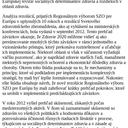
Európskej revízie sociálnych determinantov zdravia a rozdieloch v
oblasti zdravia.
Analýza rezolúcií, prijatých Regionálnym výborom SZO pre
Európu v uplynulých 10 rokoch a rezolúcií Svetového
zdravotníckeho zhromaždenia, ako aj vyhlásení na ministerských
konferenciách, bola vydaná v septembri 2012. Tento prehľad
záväzkov ukazuje, že Zdravie 2020 môžeme vidieť aj ako
prerámcovanie mnohých týchto záväzkov v rámci jednotného a
vizionárskeho prístupu, ktorý prekonáva roztrieštenosť a uľahčuje
ich implementáciu. Niektoré oblasti si však v súčasnosti vyžadujú
väčšiu pozornosť, ako je napríklad zdravie starších ľudí, manažment
niektorých neprenosných ochorení a ekonomické dôsledky zdravia a
choroby. Okrem toho štúdia poukazuje na to, že mechanizmy a
princípy, ktoré sú podkladom pre implementáciu komplexných
stratégií, by mali byť lepšie formulované a rozpracované. Nakoniec
ešte štúdia obsahuje návrh, že nové rezolúcie Regionálneho výboru
SZO pre Európu by mali zahrňovať krátky prehľad pokrokov, ktoré
sa urobili v implementácii predchádzajúcich záväzkov.
V roku 2012 vyšiel prehľad skúseností, získaných počas
medzirezortných aktivít. V ňom sú zaznamenané skúsenosti so
zdravím vo všetkých politikách a hodnotenia dôkazov a
porovnávania účinnosti rôznych riadiacich štruktúr v procese,
týkajúcom sa sociálnych determinantov zdravia a v zásade aj