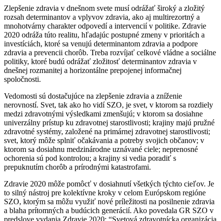
Zlepšenie zdravia v dnešnom svete musí odrážať široký a zložitý
rozsah determinantov a vplyvov zdravia, ako aj multirezortný a
mnohotvárny charakter odpovedí a intervencií v politike. Zdravie
2020 odráža túto realitu, hľadajúc postupné zmeny v prioritách a
investíciách, ktoré sa venujú determinantom zdravia a podpore
zdravia a prevencii chorôb. Treba rozvíjať celkové vládne a sociálne
politiky, ktoré budú odrážať zložitosť determinantov zdravia v
dnešnej rozmanitej a horizontálne prepojenej informačnej
spoločnosti.
Vedomosti sú dostačujúce na zlepšenie zdravia a zníženie
nerovností. Svet, tak ako ho vidí SZO, je svet, v ktorom sa rozdiely
medzi zdravotnými výsledkami zmenšujú; v ktorom sa dosiahne
univerzálny prístup ku zdravotnej starostlivosti; krajiny majú pružné
zdravotné systémy, založené na primárnej zdravotnej starostlivosti;
svet, ktorý môže splniť očakávania a potreby svojich občanov; v
ktorom sa dosiahnu medzinárodne uznávané ciele; neprenosné
ochorenia sú pod kontrolou; a krajiny si vedia poradiť s
prepuknutím chorôb a prírodnými katastrofami.
Zdravie 2020 môže pomôcť v dosiahnutí všetkých týchto cieľov. Je
to silný nástroj pre kolektívne kroky v celom Európskom regióne
SZO, ktorým sa môžu využiť nové príležitosti na posilnenie zdravia
a blaha prítomných a budúcich generácií. Ako povedala GR SZO v
predslove vydania Zdravie 2020: “Svetová zdravotnícka organizácia