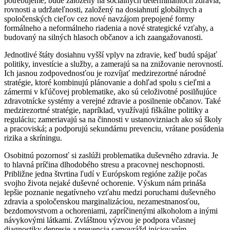
potrebujeme, bude založený na sociálnych determinantoch zdravia,
rovnosti a udržateľnosti, založený na dosiahnutí globálnych a
spoločenských cieľov cez nové navzájom prepojené formy
formálneho a neformálneho riadenia a nové strategické vzťahy, a
budovaný na silných hlasoch občanov a ich zaangažovanosti.
Jednotlivé štáty dosiahnu vyšší vplyv na zdravie, keď budú spájať
politiky, investície a služby, a zamerajú sa na znižovanie nerovností.
Ich jasnou zodpovednosťou je rozvíjať medzirezortné národné
stratégie, ktoré kombinujú plánovanie a dohľad spolu s cieľmi a
zámermi v kľúčovej problematike, ako sú celoživotné posilňujúce
zdravotnícke systémy a verejné zdravie a posilnenie občanov. Také
medzirezortné stratégie, napríklad, využívajú fiškálne politiky a
reguláciu; zameriavajú sa na činnosti v ustanovizniach ako sú školy
a pracoviská; a podporujú sekundárnu prevenciu, vrátane posúdenia
rizika a skríningu.
Osobitnú pozornosť si zaslúži problematika duševného zdravia. Je
to hlavná príčina dlhodobého stresu a pracovnej neschopnosti.
Približne jedna štvrtina ľudí v Európskom regióne zažije počas
svojho života nejaké duševné ochorenie. Výskum nám prináša
lepšie poznanie negatívneho vzťahu medzi poruchami duševného
zdravia a spoločenskou marginalizáciou, nezamestnanosťou,
bezdomovstvom a ochoreniami, zapríčinenými alkoholom a inými
návykovými látkami. Zvláštnou výzvou je podpora včasnej
diagnostiky depresie a prevencia samovrážd iniciovaním