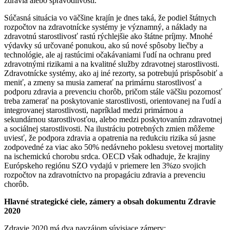
zdravia alebo spravodlivosti.
Súčasná situácia vo väčšine krajín je dnes taká, že podiel štátnych
rozpočtov na zdravotnícke systémy je významný, a náklady na
zdravotnú starostlivosť rastú rýchlejšie ako štátne príjmy. Mnohé
výdavky sú určované ponukou, ako sú nové spôsoby liečby a
technológie, ale aj rastúcimi očakávaniami ľudí na ochranu pred
zdravotnými rizikami a na kvalitné služby zdravotnej starostlivosti.
Zdravotnícke systémy, ako aj iné rezorty, sa potrebujú prispôsobiť a
meniť, a zmeny sa musia zamerať na primárnu starostlivosť a
podporu zdravia a prevenciu chorôb, pričom stále väčšiu pozornosť
treba zamerať na poskytovanie starostlivosti, orientovanej na ľudí a
integrovanej starostlivosti, napríklad medzi primárnou a
sekundárnou starostlivosťou, alebo medzi poskytovaním zdravotnej
a sociálnej starostlivosti. Na ilustráciu potrebných zmien môžeme
uviesť, že podpora zdravia a opatrenia na redukciu rizika sú jasne
zodpovedné za viac ako 50% nedávneho poklesu svetovej mortality
na ischemickú chorobu srdca. OECD však odhaduje, že krajiny
Európskeho regiónu SZO vydajú v priemere len 3%zo svojich
rozpočtov na zdravotníctvo na propagáciu zdravia a prevenciu
chorôb.
Hlavné strategické ciele, zámery a obsah dokumentu Zdravie
2020
Zdravie 2020 má dva navzájom súvisiace zámery: