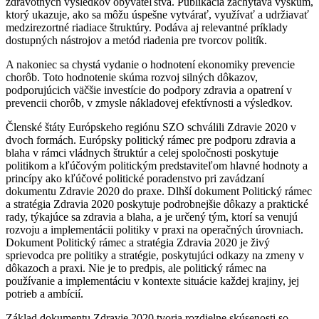
zdravotných výsledkov obyvateľstva. Publikácia zachytáva výskum,
ktorý ukazuje, ako sa môžu úspešne vytvárať, využívať a udržiavať
medzirezortné riadiace štruktúry. Podáva aj relevantné príklady
dostupných nástrojov a metód riadenia pre tvorcov politík.
A nakoniec sa chystá vydanie o hodnotení ekonomiky prevencie
chorôb. Toto hodnotenie skúma rozvoj silných dôkazov,
podporujúcich väčšie investície do podpory zdravia a opatrení v
prevencii chorôb, v zmysle nákladovej efektívnosti a výsledkov.
Členské štáty Európskeho regiónu SZO schválili Zdravie 2020 v
dvoch formách. Európsky politický rámec pre podporu zdravia a
blaha v rámci vládnych štruktúr a celej spoločnosti poskytuje
politikom a kľúčovým politickým predstaviteľom hlavné hodnoty a
princípy ako kľúčové politické poradenstvo pri zavádzaní
dokumentu Zdravie 2020 do praxe. Dlhší dokument Politický rámec
a stratégia Zdravia 2020 poskytuje podrobnejšie dôkazy a praktické
rady, týkajúce sa zdravia a blaha, a je určený tým, ktorí sa venujú
rozvoju a implementácii politiky v praxi na operačných úrovniach.
Dokument Politický rámec a stratégia Zdravia 2020 je živý
sprievodca pre politiky a stratégie, poskytujúci odkazy na zmeny v
dôkazoch a praxi. Nie je to predpis, ale politický rámec na
používanie a implementáciu v kontexte situácie každej krajiny, jej
potrieb a ambícií.
Základ dokumentu Zdravie 2020 tvoria rozdielne skúsenosti so