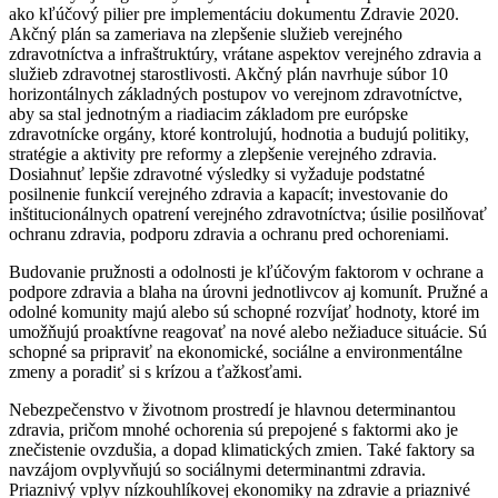
ako kľúčový pilier pre implementáciu dokumentu Zdravie 2020.
Akčný plán sa zameriava na zlepšenie služieb verejného
zdravotníctva a infraštruktúry, vrátane aspektov verejného zdravia a
služieb zdravotnej starostlivosti. Akčný plán navrhuje súbor 10
horizontálnych základných postupov vo verejnom zdravotníctve,
aby sa stal jednotným a riadiacim základom pre európske
zdravotnícke orgány, ktoré kontrolujú, hodnotia a budujú politiky,
stratégie a aktivity pre reformy a zlepšenie verejného zdravia.
Dosiahnuť lepšie zdravotné výsledky si vyžaduje podstatné
posilnenie funkcií verejného zdravia a kapacít; investovanie do
inštitucionálnych opatrení verejného zdravotníctva; úsilie posilňovať
ochranu zdravia, podporu zdravia a ochranu pred ochoreniami.
Budovanie pružnosti a odolnosti je kľúčovým faktorom v ochrane a
podpore zdravia a blaha na úrovni jednotlivcov aj komunít. Pružné a
odolné komunity majú alebo sú schopné rozvíjať hodnoty, ktoré im
umožňujú proaktívne reagovať na nové alebo nežiaduce situácie. Sú
schopné sa pripraviť na ekonomické, sociálne a environmentálne
zmeny a poradiť si s krízou a ťažkosťami.
Nebezpečenstvo v životnom prostredí je hlavnou determinantou
zdravia, pričom mnohé ochorenia sú prepojené s faktormi ako je
znečistenie ovzdušia, a dopad klimatických zmien. Také faktory sa
navzájom ovplyvňujú so sociálnymi determinantmi zdravia.
Priaznivý vplyv nízkouhlíkovej ekonomiky na zdravie a priaznivé