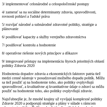
3/ implementovať celonárodné a celospoločenské postupy
4/ zamerať sa na sociálne determinanty zdravia, spravodlivosti,
rovnosti pohlaví a ľudské práva
5/ rozvíjať národné a subnárodné zdravotné politiky, stratégie a
plánovanie
6/ posilňovať kapacity a služby verejného zdravotníctva
7/ posilňovať kontrolu a hodnotenie
8/ operatívne riešenie nových princípov a dôkazov
9/ integrované prístupy na implementáciu štyroch prioritných oblastí
politiky Zdravia 2020
Hodnotenia dopadov zdravia a ekonomických faktorov patria tiež
medzi cenné nástroje v posudzovaní možného dopadu politík. Môžu
sa tiež použiť aj na hodnotenie toho, ako politiky ovplyvňujú
spravodlivosť, a kvalitatívne aj kvantitatívne údaje o zdraví sa môžu
použiť na hodnotenie toho, ako politiky ovplyvňujú zdravie.
Najsľubnejšie je, že mnohé krajiny už vyvíjajú komplexné politiky
Zdravie 2020 a podporujú stratégie a plány v súlade s rámcom