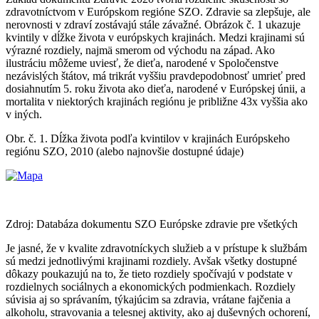
zdravotníctvom v Európskom regióne SZO. Zdravie sa zlepšuje, ale
nerovnosti v zdraví zostávajú stále závažné. Obrázok č. 1 ukazuje
kvintily v dĺžke života v európskych krajinách. Medzi krajinami sú
výrazné rozdiely, najmä smerom od východu na západ. Ako
ilustráciu môžeme uviesť, že dieťa, narodené v Spoločenstve
nezávislých štátov, má trikrát vyššiu pravdepodobnosť umrieť pred
dosiahnutím 5. roku života ako dieťa, narodené v Európskej únii, a
mortalita v niektorých krajinách regiónu je približne 43x vyššia ako
v iných.
Obr. č. 1. Dĺžka života podľa kvintilov v krajinách Európskeho
regiónu SZO, 2010 (alebo najnovšie dostupné údaje)
Zdroj: Databáza dokumentu SZO Európske zdravie pre všetkých
Je jasné, že v kvalite zdravotníckych služieb a v prístupe k službám
sú medzi jednotlivými krajinami rozdiely. Avšak všetky dostupné
dôkazy poukazujú na to, že tieto rozdiely spočívajú v podstate v
rozdielnych sociálnych a ekonomických podmienkach. Rozdiely
súvisia aj so správaním, týkajúcim sa zdravia, vrátane fajčenia a
alkoholu, stravovania a telesnej aktivity, ako aj duševných ochorení,