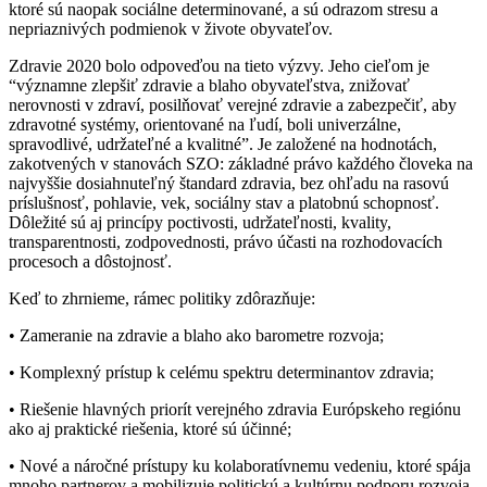
ktoré sú naopak sociálne determinované, a sú odrazom stresu a
nepriaznivých podmienok v živote obyvateľov.
Zdravie 2020 bolo odpoveďou na tieto výzvy. Jeho cieľom je
“významne zlepšiť zdravie a blaho obyvateľstva, znižovať
nerovnosti v zdraví, posilňovať verejné zdravie a zabezpečiť, aby
zdravotné systémy, orientované na ľudí, boli univerzálne,
spravodlivé, udržateľné a kvalitné”. Je založené na hodnotách,
zakotvených v stanovách SZO: základné právo každého človeka na
najvyššie dosiahnuteľný štandard zdravia, bez ohľadu na rasovú
príslušnosť, pohlavie, vek, sociálny stav a platobnú schopnosť.
Dôležité sú aj princípy poctivosti, udržateľnosti, kvality,
transparentnosti, zodpovednosti, právo účasti na rozhodovacích
procesoch a dôstojnosť.
Keď to zhrnieme, rámec politiky zdôrazňuje:
• Zameranie na zdravie a blaho ako barometre rozvoja;
• Komplexný prístup k celému spektru determinantov zdravia;
• Riešenie hlavných priorít verejného zdravia Európskeho regiónu
ako aj praktické riešenia, ktoré sú účinné;
• Nové a náročné prístupy ku kolaboratívnemu vedeniu, ktoré spája
mnoho partnerov a mobilizuje politickú a kultúrnu podporu rozvoja