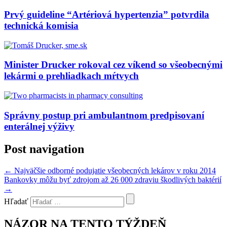
Prvý guideline “Artériová hypertenzia” potvrdila
technická komisia
Minister Drucker rokoval cez víkend so všeobecnými
lekármi o prehliadkach mŕtvych
Správny postup pri ambulantnom predpisovaní
enterálnej výživy
Post navigation
←
Najväčšie odborné podujatie všeobecných lekárov v roku 2014
Bankovky môžu byť zdrojom až 26 000 zdraviu škodlivých baktérií
→
Hľadať
NÁZOR NA TENTO TÝŽDEŇ