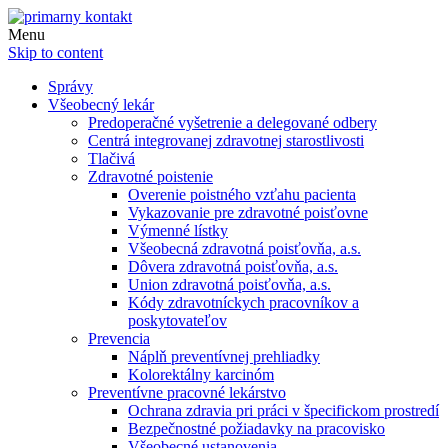
Menu
Skip to content
Správy
Všeobecný lekár
Predoperačné vyšetrenie a delegované odbery
Centrá integrovanej zdravotnej starostlivosti
Tlačivá
Zdravotné poistenie
Overenie poistného vzťahu pacienta
Vykazovanie pre zdravotné poisťovne
Výmenné lístky
Všeobecná zdravotná poisťovňa, a.s.
Dôvera zdravotná poisťovňa, a.s.
Union zdravotná poisťovňa, a.s.
Kódy zdravotníckych pracovníkov a
poskytovateľov
Prevencia
Náplň preventívnej prehliadky
Kolorektálny karcinóm
Preventívne pracovné lekárstvo
Ochrana zdravia pri práci v špecifickom prostredí
Bezpečnostné požiadavky na pracovisko
Všeobecné ustanovenia