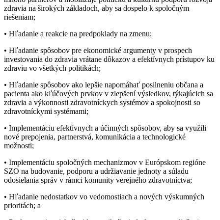
zdravia na širokých základoch, aby sa dospelo k spoločným
riešeniam;
• Hľadanie a reakcie na predpoklady na zmenu;
• Hľadanie spôsobov pre ekonomické argumenty v prospech
investovania do zdravia vrátane dôkazov a efektívnych prístupov ku
zdraviu vo všetkých politikách;
• Hľadanie spôsobov ako lepšie napomáhať posilneniu občana a
pacienta ako kľúčových prvkov v zlepšení výsledkov, týkajúcich sa
zdravia a výkonnosti zdravotníckych systémov a spokojnosti so
zdravotníckymi systémami;
• Implementáciu efektívnych a účinných spôsobov, aby sa využili
nové prepojenia, partnerstvá, komunikácia a technologické
možnosti;
• Implementáciu spoločných mechanizmov v Európskom regióne
SZO na budovanie, podporu a udržiavanie jednoty a súladu
odosielania správ v rámci komunity verejného zdravotníctva;
• Hľadanie nedostatkov vo vedomostiach a nových výskumných
prioritách; a