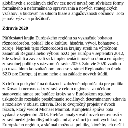
globálnych a sociálnych cieľov cez nové navzájom súvisiace formy
formálneho a neformálneho spravovania a nových strategických
vzťahov; a budovať na silnom hlase a angažovanosti občanov. Toto
je naša výzva a príležitosť.
Zdravie 2020
Päťdesiattri krajín Európskeho regiónu sa vyznačuje bohatou
rôznorodosťou, pokiaľ ide o kultúru, históriu, vývoj, bohatstvo a
zdroje. Napriek tejto rôznorodosti sa krajiny stretli na výročnom
zasadnutí Regionálneho výboru SZO pre Európu v septembri 2012,
kde schválili a zaviazali sa k implementácii nového rámca európskej
zdravotnej politiky s názvom Zdravie 2020. Zdravie 2020 vzniklo
po rozsiahlom konzultačnom procese v rámci Regionálneho úradu
SZO pre Európu aj mimo neho a na základe nových štúdií.
S cieľom poskytnúť na dôkazoch založené odporúčania pre politiku
znižovania nerovností v zdraví v celom regióne a za účelom
stanovenia rámca pre budúce kroky sa v Európskom regióne
uskutočnilo rozsiahle preskúmanie sociálnych determinantov zdravia
a rozdielov v oblasti zdravia. Bol to dvojročný projekt v dvoch
fázach, ktorý viedol Michael Marmot. Kompletná správa bola
vydaná v septembri 2013. Prehľad analyzoval úroveň nerovností v
zdraví medzi jednotlivými krajinami aj v rámci jednotlivých krajín
Európskeho regiónu, a skúmal možnosti politiky, ktoré by ich riešili.