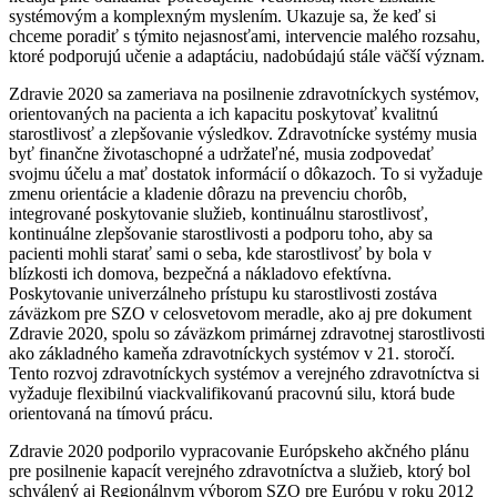
systémovým a komplexným myslením. Ukazuje sa, že keď si
chceme poradiť s týmito nejasnosťami, intervencie malého rozsahu,
ktoré podporujú učenie a adaptáciu, nadobúdajú stále väčší význam.
Zdravie 2020 sa zameriava na posilnenie zdravotníckych systémov,
orientovaných na pacienta a ich kapacitu poskytovať kvalitnú
starostlivosť a zlepšovanie výsledkov. Zdravotnícke systémy musia
byť finančne životaschopné a udržateľné, musia zodpovedať
svojmu účelu a mať dostatok informácií o dôkazoch. To si vyžaduje
zmenu orientácie a kladenie dôrazu na prevenciu chorôb,
integrované poskytovanie služieb, kontinuálnu starostlivosť,
kontinuálne zlepšovanie starostlivosti a podporu toho, aby sa
pacienti mohli starať sami o seba, kde starostlivosť by bola v
blízkosti ich domova, bezpečná a nákladovo efektívna.
Poskytovanie univerzálneho prístupu ku starostlivosti zostáva
záväzkom pre SZO v celosvetovom meradle, ako aj pre dokument
Zdravie 2020, spolu so záväzkom primárnej zdravotnej starostlivosti
ako základného kameňa zdravotníckych systémov v 21. storočí.
Tento rozvoj zdravotníckych systémov a verejného zdravotníctva si
vyžaduje flexibilnú viackvalifikovanú pracovnú silu, ktorá bude
orientovaná na tímovú prácu.
Zdravie 2020 podporilo vypracovanie Európskeho akčného plánu
pre posilnenie kapacít verejného zdravotníctva a služieb, ktorý bol
schválený aj Regionálnym výborom SZO pre Európu v roku 2012