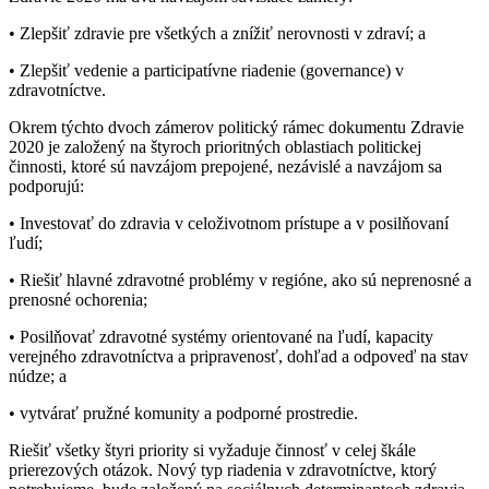
• Zlepšiť zdravie pre všetkých a znížiť nerovnosti v zdraví; a
• Zlepšiť vedenie a participatívne riadenie (governance) v
zdravotníctve.
Okrem týchto dvoch zámerov politický rámec dokumentu Zdravie
2020 je založený na štyroch prioritných oblastiach politickej
činnosti, ktoré sú navzájom prepojené, nezávislé a navzájom sa
podporujú:
• Investovať do zdravia v celoživotnom prístupe a v posilňovaní
ľudí;
• Riešiť hlavné zdravotné problémy v regióne, ako sú neprenosné a
prenosné ochorenia;
• Posilňovať zdravotné systémy orientované na ľudí, kapacity
verejného zdravotníctva a pripravenosť, dohľad a odpoveď na stav
núdze; a
• vytvárať pružné komunity a podporné prostredie.
Riešiť všetky štyri priority si vyžaduje činnosť v celej škále
prierezových otázok. Nový typ riadenia v zdravotníctve, ktorý