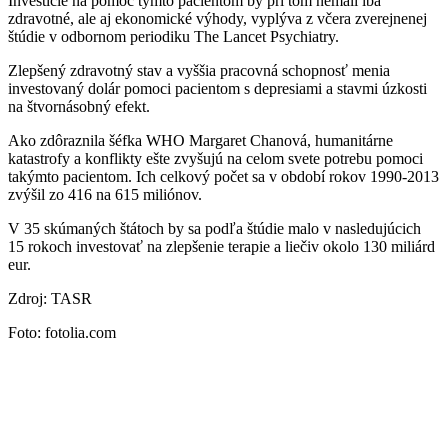
Investície na pomoc týmto pacientom by pri tom nemali iba
zdravotné, ale aj ekonomické výhody, vyplýva z včera zverejnenej
štúdie v odbornom periodiku The Lancet Psychiatry.
Zlepšený zdravotný stav a vyššia pracovná schopnosť menia
investovaný dolár pomoci pacientom s depresiami a stavmi úzkosti
na štvornásobný efekt.
Ako zdôraznila šéfka WHO Margaret Chanová, humanitárne
katastrofy a konflikty ešte zvyšujú na celom svete potrebu pomoci
takýmto pacientom. Ich celkový počet sa v období rokov 1990-2013
zvýšil zo 416 na 615 miliónov.
V 35 skúmaných štátoch by sa podľa štúdie malo v nasledujúcich
15 rokoch investovať na zlepšenie terapie a liečiv okolo 130 miliárd
eur.
Zdroj: TASR
Foto: fotolia.com