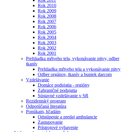
Rok 2011
Rok 2010
Rok 2009
Rok 2008
Rok 2007
Rok 2006
Rok 2005
Rok 2004
Rok 2003
Rok 2002
Rok 2001
Prehliadka mŕtveho tela, vykonávanie pitvy, odber
tkanív
Prehliadka mŕtveho tela a vykonávanie pitvy
Odber orgánov, tkanív a buniek darcom
Vzdelávanie
Domáce podujatia - regióny
Zahraničné podujatia
Sústavné vzdelávanie v SR
Rezidentský program
Odporúčaná literatúra
Ponúkam, hľadám
Odstúpenie a predaj ambulancie
Zastupovanie
Prístrojové vybavenie