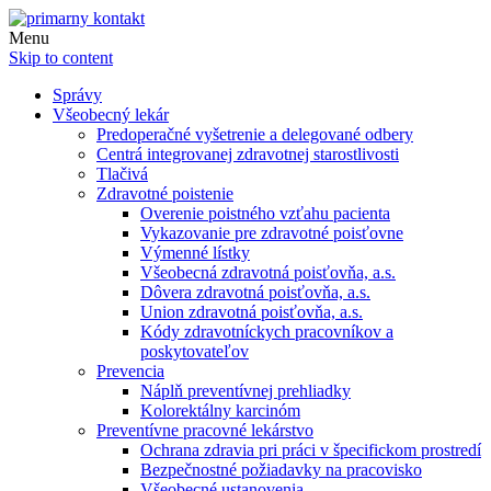
Menu
Skip to content
Správy
Všeobecný lekár
Predoperačné vyšetrenie a delegované odbery
Centrá integrovanej zdravotnej starostlivosti
Tlačivá
Zdravotné poistenie
Overenie poistného vzťahu pacienta
Vykazovanie pre zdravotné poisťovne
Výmenné lístky
Všeobecná zdravotná poisťovňa, a.s.
Dôvera zdravotná poisťovňa, a.s.
Union zdravotná poisťovňa, a.s.
Kódy zdravotníckych pracovníkov a
poskytovateľov
Prevencia
Náplň preventívnej prehliadky
Kolorektálny karcinóm
Preventívne pracovné lekárstvo
Ochrana zdravia pri práci v špecifickom prostredí
Bezpečnostné požiadavky na pracovisko
Všeobecné ustanovenia