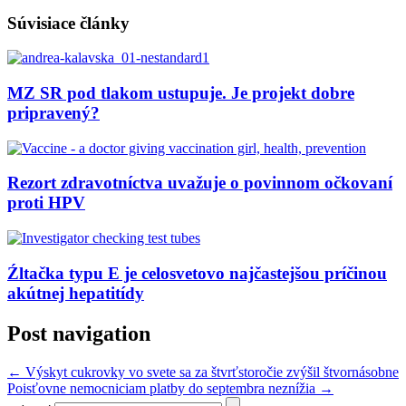
Súvisiace články
MZ SR pod tlakom ustupuje. Je projekt dobre
pripravený?
Rezort zdravotníctva uvažuje o povinnom očkovaní
proti HPV
Źltačka typu E je celosvetovo najčastejšou príčinou
akútnej hepatitídy
Post navigation
←
Výskyt cukrovky vo svete sa za štvrťstoročie zvýšil štvornásobne
Poisťovne nemocniciam platby do septembra neznížia
→