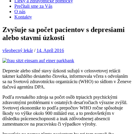
Lieky a zdravotnícke pomôcky
Prečítali sme za Vás
O nás
Kontakty
Zvyšuje sa počet pacientov s depresiami
alebo stavmi úzkosti
všeobecný lekár
/
14. Apríl 2016
Depresie alebo silné stavy úzkosti sužujú v celosvetovej relácii
takmer každého desiateho človeka, informovala včera s odvolaním
sa na Svetovú zdravotnícku organizáciu (WHO) so sídlom v Ženeve
tlačová agentúra DPA.
Podľa rovnakého zdroja sa počet osôb trpiacich psychickými
zdravotnými problémami v ostatných desaťročiach výrazne zvýšil.
Svetovej ekonomike to podľa prepočtov WHO ročne spôsobuje
škody vo výške okolo 900 miliárd eur, a to predovšetkým v
dôsledku práceneschopnosti a inak zdôvodnenej absencii
zamestnancov na pracovisku či výpadkov výroby.