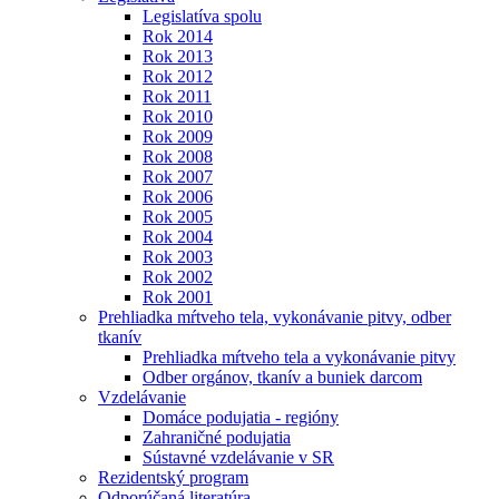
Legislatíva spolu
Rok 2014
Rok 2013
Rok 2012
Rok 2011
Rok 2010
Rok 2009
Rok 2008
Rok 2007
Rok 2006
Rok 2005
Rok 2004
Rok 2003
Rok 2002
Rok 2001
Prehliadka mŕtveho tela, vykonávanie pitvy, odber
tkanív
Prehliadka mŕtveho tela a vykonávanie pitvy
Odber orgánov, tkanív a buniek darcom
Vzdelávanie
Domáce podujatia - regióny
Zahraničné podujatia
Sústavné vzdelávanie v SR
Rezidentský program
Odporúčaná literatúra