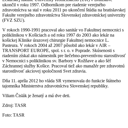
ukončil v roku 1997. Odborníkom pre riadenie verejného
zdravotníctva sa stal v roku 2011 po ukončení štúdia na bratislavskej
Fakulte verejného zdravotníctva Slovenskej zdravotníckej univerzity
(FVZ SZU).
V rokoch 1990-1991 pracoval ako sanitár vo Fakultnej nemocnici s
poliklinikou v Košiciach a od roku 1997 do 2003 ako lekár na
košickej Klinike úrazovej chirurgie Fakultnej nemocnice L.
Pasteura. V rokoch 2004 až 2007 pôsobil ako lekár v AIR –
TRANSPORT EUROPE, spol. s r. o. v Poprade. Skúsenosti s
riadením získal ako námestník pre liečebno-preventívnu starostlivosť
v Nemocnici s poliklinikou sv. Barbory v Rožňave a ako šéf
Záchrannej služby Košice. Pracoval tiež ako manažér pre zdravotnú
starostlivosť akciovej spoločnosti Svet zdravia.
Dňa 11. apríla 2012 ho vláda SR vymenovala do funkcie štátneho
tajomníka Ministerstva zdravotníctva Slovenskej republiky.
Viliam Čislák je ženatý a má dve deti.
Zdroj: TASR
Foto: TASR