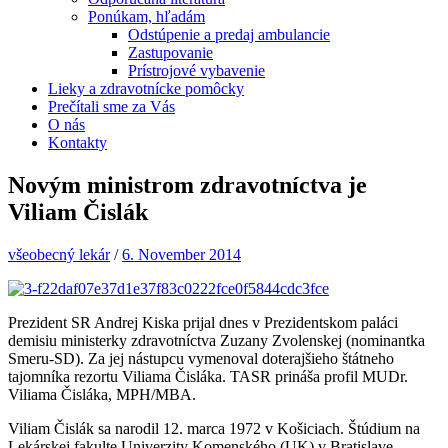
Ponúkam, hľadám
Odstúpenie a predaj ambulancie
Zastupovanie
Prístrojové vybavenie
Lieky a zdravotnícke pomôcky
Prečítali sme za Vás
O nás
Kontakty
Novým ministrom zdravotníctva je
Viliam Čislák
všeobecný lekár
/
6. November 2014
Prezident SR Andrej Kiska prijal dnes v Prezidentskom paláci
demisiu ministerky zdravotníctva Zuzany Zvolenskej (nominantka
Smeru-SD). Za jej nástupcu vymenoval doterajšieho štátneho
tajomníka rezortu Viliama Čisláka. TASR prináša profil MUDr.
Viliama Čisláka, MPH/MBA.
Viliam Čislák sa narodil 12. marca 1972 v Košiciach. Štúdium na
Lekárskej fakulte Univerzity Komenského (UK) v Bratislave