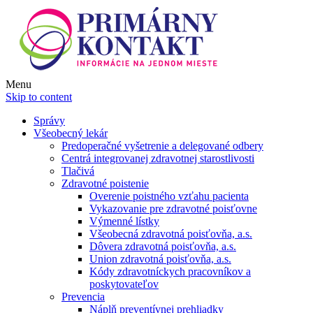
Menu
Skip to content
Správy
Všeobecný lekár
Predoperačné vyšetrenie a delegované odbery
Centrá integrovanej zdravotnej starostlivosti
Tlačivá
Zdravotné poistenie
Overenie poistného vzťahu pacienta
Vykazovanie pre zdravotné poisťovne
Výmenné lístky
Všeobecná zdravotná poisťovňa, a.s.
Dôvera zdravotná poisťovňa, a.s.
Union zdravotná poisťovňa, a.s.
Kódy zdravotníckych pracovníkov a
poskytovateľov
Prevencia
Náplň preventívnej prehliadky