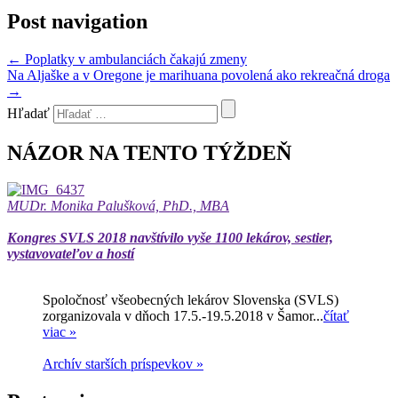
Post navigation
←
Poplatky v ambulanciách čakajú zmeny
Na Aljaške a v Oregone je marihuana povolená ako rekreačná droga
→
Hľadať
NÁZOR NA TENTO TÝŽDEŇ
MUDr. Monika Palušková, PhD., MBA
Kongres SVLS 2018 navštívilo vyše 1100 lekárov, sestier,
vystavovateľov a hostí
Spoločnosť všeobecných lekárov Slovenska (SVLS)
zorganizovala v dňoch 17.5.-19.5.2018 v Šamor...
čítať
viac »
Archív starších príspevkov »