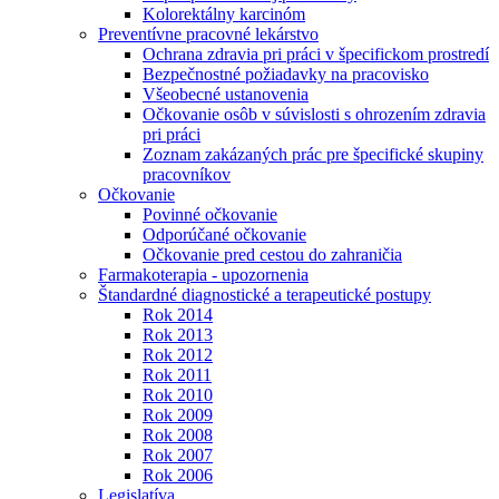
Kolorektálny karcinóm
Preventívne pracovné lekárstvo
Ochrana zdravia pri práci v špecifickom prostredí
Bezpečnostné požiadavky na pracovisko
Všeobecné ustanovenia
Očkovanie osôb v súvislosti s ohrozením zdravia
pri práci
Zoznam zakázaných prác pre špecifické skupiny
pracovníkov
Očkovanie
Povinné očkovanie
Odporúčané očkovanie
Očkovanie pred cestou do zahraničia
Farmakoterapia - upozornenia
Štandardné diagnostické a terapeutické postupy
Rok 2014
Rok 2013
Rok 2012
Rok 2011
Rok 2010
Rok 2009
Rok 2008
Rok 2007
Rok 2006
Legislatíva