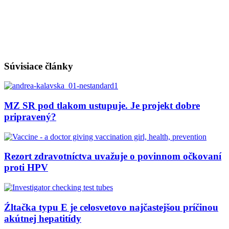
Súvisiace články
MZ SR pod tlakom ustupuje. Je projekt dobre
pripravený?
Rezort zdravotníctva uvažuje o povinnom očkovaní
proti HPV
Źltačka typu E je celosvetovo najčastejšou príčinou
akútnej hepatitídy