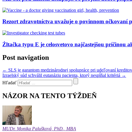
Rezort zdravotníctva uvažuje o povinnom očkovaní 
Źltačka typu E je celosvetovo najčastejšou príčinou a
Post navigation
←
SLS je garantom medzinárodnej spolupráce pri udeľovaní kredito
Izraelský súd schválil eutanáziu pacienta, ktorý nespĺňal kritériá
→
Hľadať
NÁZOR NA TENTO TÝŽDEŇ
MUDr. Monika Palušková, PhD., MBA