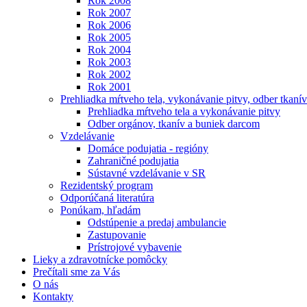
Rok 2008
Rok 2007
Rok 2006
Rok 2005
Rok 2004
Rok 2003
Rok 2002
Rok 2001
Prehliadka mŕtveho tela, vykonávanie pitvy, odber tkanív
Prehliadka mŕtveho tela a vykonávanie pitvy
Odber orgánov, tkanív a buniek darcom
Vzdelávanie
Domáce podujatia - regióny
Zahraničné podujatia
Sústavné vzdelávanie v SR
Rezidentský program
Odporúčaná literatúra
Ponúkam, hľadám
Odstúpenie a predaj ambulancie
Zastupovanie
Prístrojové vybavenie
Lieky a zdravotnícke pomôcky
Prečítali sme za Vás
O nás
Kontakty