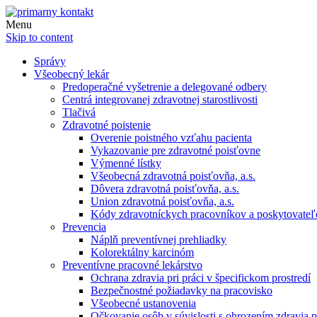
Menu
Skip to content
Správy
Všeobecný lekár
Predoperačné vyšetrenie a delegované odbery
Centrá integrovanej zdravotnej starostlivosti
Tlačivá
Zdravotné poistenie
Overenie poistného vzťahu pacienta
Vykazovanie pre zdravotné poisťovne
Výmenné lístky
Všeobecná zdravotná poisťovňa, a.s.
Dôvera zdravotná poisťovňa, a.s.
Union zdravotná poisťovňa, a.s.
Kódy zdravotníckych pracovníkov a poskytovate
Prevencia
Náplň preventívnej prehliadky
Kolorektálny karcinóm
Preventívne pracovné lekárstvo
Ochrana zdravia pri práci v špecifickom prostredí
Bezpečnostné požiadavky na pracovisko
Všeobecné ustanovenia
Očkovanie osôb v súvislosti s ohrozením zdravia pr