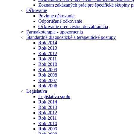
Zoznam zakázaných prác pre špecifické skupiny 
Očkovanie
Povinné očkovanie
Odporúčané očkovanie
Očkovanie pred cestou do zahraničia
Farmakoterapia - upozornenia
Štandardné diagnostické a terapeutické postupy
Rok 2014
Rok 2013
Rok 2012
Rok 2011
Rok 2010
Rok 2009
Rok 2008
Rok 2007
Rok 2006
Legislatíva
Legislatíva spolu
Rok 2014
Rok 2013
Rok 2012
Rok 2011
Rok 2010
Rok 2009