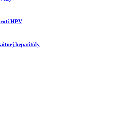
proti HPV
kútnej hepatitídy
v