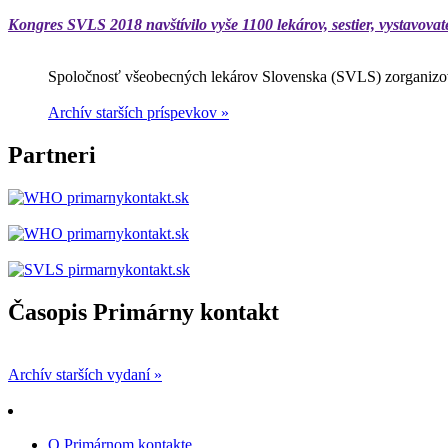
Kongres SVLS 2018 navštívilo vyše 1100 lekárov, sestier, vystavovat
Spoločnosť všeobecných lekárov Slovenska (SVLS) zorganizov
Archív starších príspevkov »
Partneri
Časopis Primárny kontakt
Archív starších vydaní »
O Primárnom kontakte