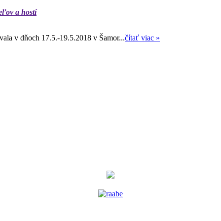
eľov a hostí
ala v dňoch 17.5.-19.5.2018 v Šamor...
čítať viac »