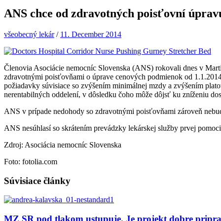
ANS chce od zdravotných poisťovní úpra
všeobecný lekár
/
11. December 2014
Členovia Asociácie nemocníc Slovenska (ANS) rokovali dnes v Martine
zdravotnými poisťovňami o úprave cenových podmienok od 1.1.2014.
požiadavky súvisiace so zvýšením minimálnej mzdy a zvýšením platov
nerentabilných oddelení, v dôsledku čoho môže dôjsť ku zníženiu dostu
ANS v prípade nedohody so zdravotnými poisťovňami zároveň nebud
ANS nesúhlasí so skrátením prevádzky lekárskej služby prvej pomoci
Zdroj: Asociácia nemocníc Slovenska
Foto: fotolia.com
Súvisiace články
MZ SR pod tlakom ustupuje. Je projekt dobre pripr