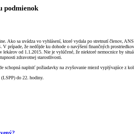
vu podmienok
. Ako sa uvádza vo vyhlásení, ktoré vydala po stretnutí členov, ANS v
 V prípade, že nedôjde ku dohode o navýšení finančných prostriedk
 lekárov od 1.1.2015. Nie je vylúčené, že niektoré nemocnice by situ
pnosti zdravotnej starostlivosti.
e schopná naplniť požiadavky na zvyšovanie miezd vyplývajúce z ko
 (LSPP) do 22. hodiny.
avený?