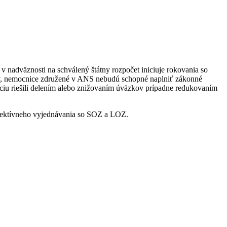
 nadväznosti na schválený štátny rozpočet iniciuje rokovania so
ov, nemocnice združené v ANS nebudú schopné naplniť zákonné
áciu riešili delením alebo znižovaním úväzkov prípadne redukovaním
lektívneho vyjednávania so SOZ a LOZ.