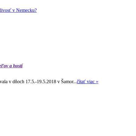
stlivosť v Nemecku?
eľov a hostí
ala v dňoch 17.5.-19.5.2018 v Šamor...
čítať viac »