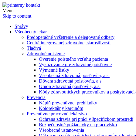
Menu
Skip to content
Správy
Všeobecný lekár
Predoperačné vyšetrenie a delegované odbery
Centrá integrovanej zdravotnej starostlivosti
Tlačivá
Zdravotné poistenie
Overenie poistného vzťahu pacienta
Vykazovanie pre zdravotné poisťovne
Výmenné lístky
Všeobecná zdravotná poisťovňa, a.s.
Dôvera zdravotná poisťovňa, a.s.
Union zdravotná poisťovňa, a.s.
Kódy zdravotníckych pracovníkov a poskytovate
Prevencia
Náplň preventívnej prehliadky
Kolorektálny karcinóm
Preventívne pracovné lekárstvo
Ochrana zdravia pri práci v špecifickom prostredí
Bezpečnostné požiadavky na pracovisko
Všeobecné ustanovenia
Očkovanie osôb v súvislosti s ohrozením zdravia pr