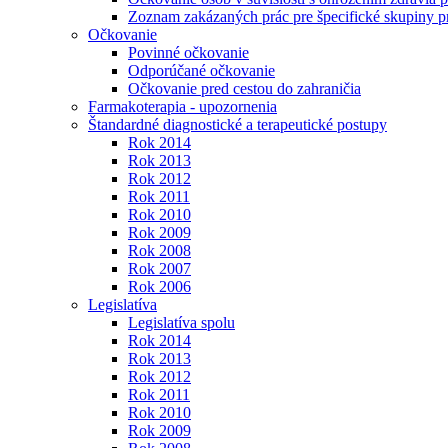
Zoznam zakázaných prác pre špecifické skupiny 
Očkovanie
Povinné očkovanie
Odporúčané očkovanie
Očkovanie pred cestou do zahraničia
Farmakoterapia - upozornenia
Štandardné diagnostické a terapeutické postupy
Rok 2014
Rok 2013
Rok 2012
Rok 2011
Rok 2010
Rok 2009
Rok 2008
Rok 2007
Rok 2006
Legislatíva
Legislatíva spolu
Rok 2014
Rok 2013
Rok 2012
Rok 2011
Rok 2010
Rok 2009