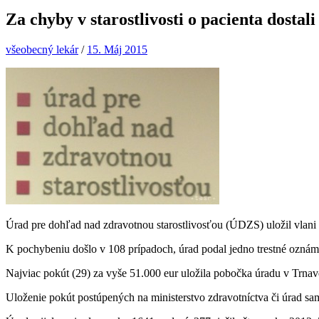
Za chyby v starostlivosti o pacienta dostal
všeobecný lekár
/
15. Máj 2015
Úrad pre dohľad nad zdravotnou starostlivosťou (ÚDZS) uložil vlani 
K pochybeniu došlo v 108 prípadoch, úrad podal jedno trestné oznám
Najviac pokút (29) za vyše 51.000 eur uložila pobočka úradu v Trnave
Uloženie pokút postúpených na ministerstvo zdravotníctva či úrad sa