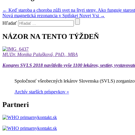
←
Keď staroba a choroba zúži svet na štyri steny. Ako funguje staro
Nová magnetická rezonancia v Spišskej Novej Vsi
→
Hľadať
NÁZOR NA TENTO TÝŽDEŇ
MUDr. Monika Palušková, PhD., MBA
Kongres SVLS 2018 navštívilo vyše 1100 lekárov, sestier, vystavovat
Spoločnosť všeobecných lekárov Slovenska (SVLS) zorganizov
Archív starších príspevkov »
Partneri