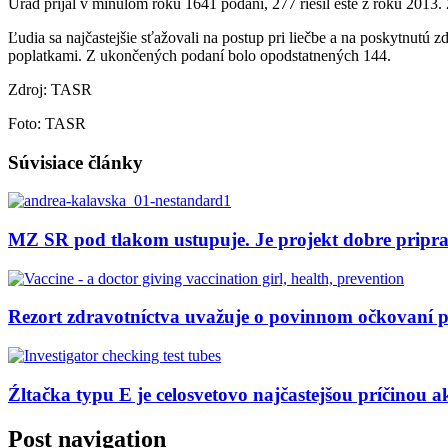
Úrad prijal v minulom roku 1641 podaní, 277 riešil ešte z roku 2013.
Ľudia sa najčastejšie sťažovali na postup pri liečbe a na poskytnutú z
poplatkami. Z ukončených podaní bolo opodstatnených 144.
Zdroj: TASR
Foto: TASR
Súvisiace články
MZ SR pod tlakom ustupuje. Je projekt dobre pripr
Rezort zdravotníctva uvažuje o povinnom očkovaní 
Źltačka typu E je celosvetovo najčastejšou príčinou a
Post navigation