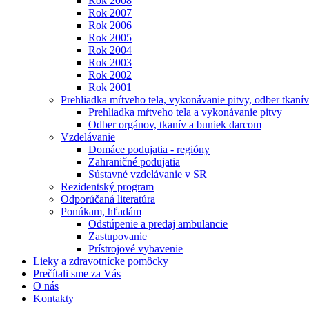
Rok 2008
Rok 2007
Rok 2006
Rok 2005
Rok 2004
Rok 2003
Rok 2002
Rok 2001
Prehliadka mŕtveho tela, vykonávanie pitvy, odber tkanív
Prehliadka mŕtveho tela a vykonávanie pitvy
Odber orgánov, tkanív a buniek darcom
Vzdelávanie
Domáce podujatia - regióny
Zahraničné podujatia
Sústavné vzdelávanie v SR
Rezidentský program
Odporúčaná literatúra
Ponúkam, hľadám
Odstúpenie a predaj ambulancie
Zastupovanie
Prístrojové vybavenie
Lieky a zdravotnícke pomôcky
Prečítali sme za Vás
O nás
Kontakty