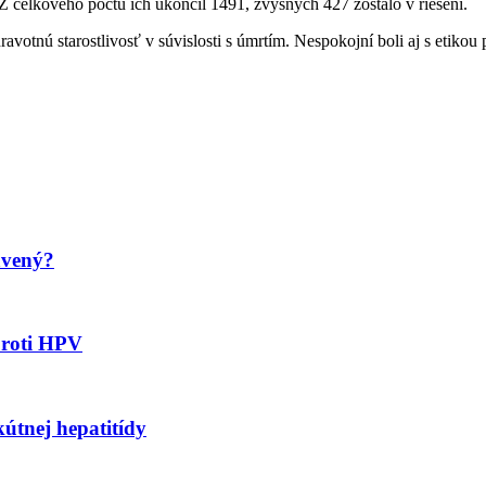
 Z celkového počtu ich ukončil 1491, zvyšných 427 zostalo v riešení.
dravotnú starostlivosť v súvislosti s úmrtím. Nespokojní boli aj s etik
avený?
proti HPV
kútnej hepatitídy