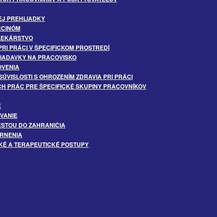
EJ PREHLIADKY
RCINÓM
LEKÁRSTVO
RI PRÁCI V ŠPECIFICKOM PROSTREDÍ
IADAVKY NA PRACOVISKO
OVENIA
SÚVISLOSTI S OHROZENÍM ZDRAVIA PRI PRÁCI
H PRÁC PRE ŠPECIFICKÉ SKUPINY PRACOVNÍKOV
E
VANIE
ESTOU DO ZAHRANIČIA
ORNENIA
KÉ A TERAPEUTICKÉ POSTUPY