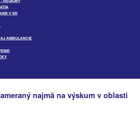
- REGIÓNY
ATIA
NIE V SR
A
DAJ AMBULANCIE
VENIE
CKY
ameraný najmä na výskum v oblasti