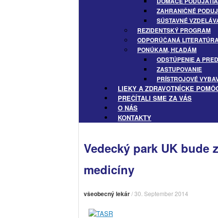
DOMÁCE PODUJATIA 
ZAHRANIČNÉ PODUJ
SÚSTAVNÉ VZDELÁVA
REZIDENTSKÝ PROGRAM
ODPORÚČANÁ LITERATÚR
PONÚKAM, HĽADÁM
ODSTÚPENIE A PRE
ZASTUPOVANIE
PRÍSTROJOVÉ VYBA
LIEKY A ZDRAVOTNÍCKE POMÔ
PREČÍTALI SME ZA VÁS
O NÁS
KONTAKTY
Vedecký park UK bude z
medicíny
všeobecný lekár
/
30. September 2014