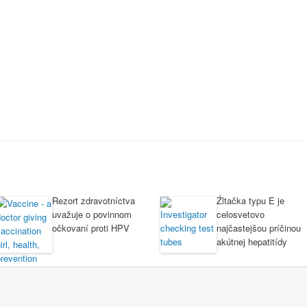
Rezort zdravotníctva
Źltačka typu E je
uvažuje o povinnom
celosvetovo
očkovaní proti HPV
najčastejšou príčinou
akútnej hepatitídy