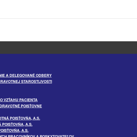
IE A DELEGOVANÉ ODBERY
RAVOTNEJ STAROSTLIVOSTI
O VZŤAHU PACIENTA
ZDRAVOTNÉ POISŤOVNE
NÁ POISŤOVŇA, A.S.
POISŤOVŇA, A.S.
OISŤOVŇA, A.S.
YCH PRACOVNÍKOV A POSKYTOVATEĽOV