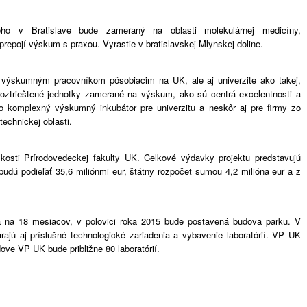
ho v Bratislave bude zameraný na oblasti molekulárnej medicíny,
prepojí výskum s praxou. Vyrastie v bratislavskej Mlynskej doline.
ä výskumným pracovníkom pôsobiacim na UK, ale aj univerzite ako takej,
oztrieštené jednotky zamerané na výskum, ako sú centrá excelentnosti a
 komplexný výskumný inkubátor pre univerzitu a neskôr aj pre firmy zo
echnickej oblasti.
zkosti Prírodovedeckej fakulty UK. Celkové výdavky projektu predstavujú
budú podieľať 35,6 miliónmi eur, štátny rozpočet sumou 4,2 milióna eur a z
á na 18 mesiacov, v polovici roka 2015 bude postavená budova parku. V
ajú aj príslušné technologické zariadenia a vybavenie laboratórií. VP UK
ve VP UK bude približne 80 laboratórií.