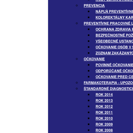
PREVENCIA
NÁPLŇ PREVENTÍVN
KOLOREKTÁLNY KA
PREVENTÍVNE PRACOVNÉ 
OCHRANA ZDRAVIA P
BEZPEČNOSTNÉ POŽ
VŠEOBECNÉ USTAN
OČKOVANIE OSÔB V 
ZOZNAM ZAKÁZANÝC
OČKOVANIE
POVINNÉ OČKOVANI
ODPORÚČANÉ OČKO
OČKOVANIE PRED C
FARMAKOTERAPIA - UPOZ
ŠTANDARDNÉ DIAGNOSTIC
ROK 2014
ROK 2013
ROK 2012
ROK 2011
ROK 2010
ROK 2009
ROK 2008