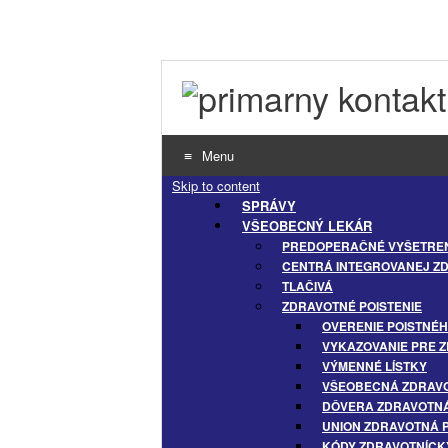
Menu
Skip to content
SPRÁVY
VŠEOBECNÝ LEKÁR
PREDOPERAČNÉ VYŠETREN
CENTRÁ INTEGROVANEJ ZD
TLAČIVÁ
ZDRAVOTNÉ POISTENIE
OVERENIE POISTNÉH
VYKAZOVANIE PRE 
VÝMENNÉ LÍSTKY
VŠEOBECNÁ ZDRAVOT
DÔVERA ZDRAVOTNÁ 
UNION ZDRAVOTNÁ P
KÓDY ZDRAVOTNÍCK