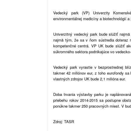
Vedecký park (VP) Univerzity Komenské
environmentálnej medicíny a biotechnológií a 
Univerzitný vedecký park bude slúžiť najm
najmä tým, že sa v ňom sústredia doteraz r
kompetenčné centrá. VP UK bude slúžiť ako
súkromného sektora podnikajúce vo vedecko-t
Vedecký park vyrastie v bezprostrednej blí
takmer 42 miliónov eur, z toho eurofondy sa 
vlastných zdrojov UK bude 2,1 milióna eur.
Doba trvania výstavby parku je naplánovan
priebehu rokov 2014-2015 sa postupne obstar
ponúkne takmer 250 pracovných miest. V budo
Zdroj: TASR