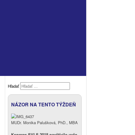
Hľadať
NÁZOR NA TENTO TÝŽDEŇ
MUDr. Monika Palušková, PhD., MBA
Kongres SVLS 2018 navštívilo vyše