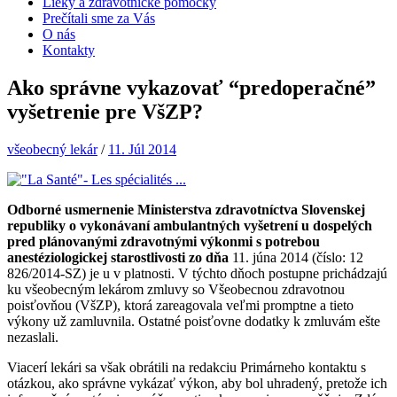
Lieky a zdravotnícke pomôcky
Prečítali sme za Vás
O nás
Kontakty
Ako správne vykazovať “predoperačné”
vyšetrenie pre VšZP?
všeobecný lekár
/
11. Júl 2014
Odborné usmernenie Ministerstva zdravotníctva Slovenskej
republiky o vykonávaní ambulantných vyšetrení u dospelých
pred plánovanými zdravotnými výkonmi s potrebou
anestéziologickej starostlivosti zo dňa
11. júna 2014 (číslo: 12
826/2014-SZ) je u v platnosti. V týchto dňoch postupne prichádzajú
ku všeobecným lekárom zmluvy so Všeobecnou zdravotnou
poisťovňou (VšZP), ktorá zareagovala veľmi promptne a tieto
výkony už zamluvnila. Ostatné poisťovne dodatky k zmluvám ešte
nezaslali.
Viacerí lekári sa však obrátili na redakciu Primárneho kontaktu s
otázkou, ako správne vykázať výkon, aby bol uhradený, pretože ich