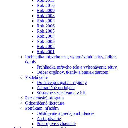
Rok 2011
Rok 2010
Rok 2009
Rok 2008
Rok 2007
Rok 2006
Rok 2005
Rok 2004
Rok 2003
Rok 2002
Rok 2001
Prehliadka mŕtveho tela, vykonávanie pitvy, odber
tkanív
Prehliadka mŕtveho tela a vykonávanie pitvy
Odber orgánov, tkanív a buniek darcom
Vzdelávanie
Domáce podujatia - regióny
Zahraničné podujatia
Sústavné vzdelávanie v SR
Rezidentský program
Odporúčaná literatúra
Ponúkam, hľadám
Odstúpenie a predaj ambulancie
Zastupovanie
Prístrojové vybavenie