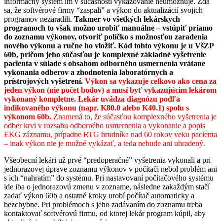
informačný systém im v súčasnosti vykazovanie neumožňuje. Zdá
sa, že softvérové firmy “zaspali” a výkon do aktualizácií svojich
programov nezaradili.
Takmer vo všetkých lekárskych
programoch to však možno urobiť manuálne – vstúpiť priamo
do zoznamu výkonov, otvoriť políčko s možnosťou zaradenia
nového výkonu a ručne ho vložiť.
Kód tohto výkonu je u VšZP
60b, pričom jeho súčasťou je komplexné základné vyšetrenie
pacienta v súlade s obsahom odborného usmernenia vrátane
vykonania odberov a zhodnotenia laboratórnych a
prístrojových vyšetrení.
Výkon sa vykazuje celkovo ako cena za
jeden výkon (nie počet bodov) a musí byť vykazujúcim lekárom
vykonaný kompletne. Lekár uvádza diagnózu podľa
indikovaného výkonu (napr. K80.0 alebo K40.1) spolu s
výkonom 60b.
Znamená to, že súčasťou komplexného vyšetrenia je
odber krvi v rozsahu odborného usmernenia a vykonanie a popis
EKG záznamu, prípadne RTG hrudníka nad 60 rokov veku pacienta
– inak výkon nie je možné vykázať, a teda nebude ani uhradený.
Všeobecní lekári už prvé “predoperačné” vyšetrenia vykonali a pri
jednorazovej úprave zoznamu výkonov v počítači nebol problém ani
s ich “nahratím” do systému. Pri nastavovaní počítačového systému
ide iba o jednorazovú zmenu v zozname, následne zakaždým stačí
zadať výkon 60b a ostatné kroky urobí počítač automaticky a
bezchybne. Pri problémoch s jeho zadávaním do zoznamu treba
kontaktovať softvérovú firmu, od ktorej lekár program kúpil, aby