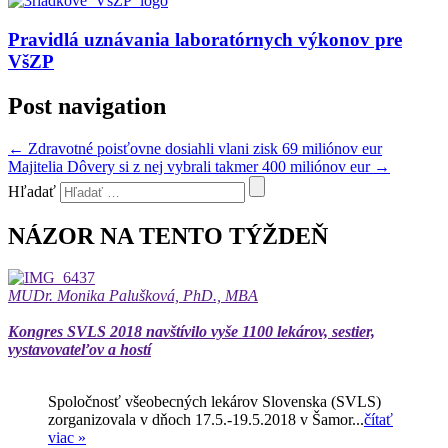
Pravidlá uznávania laboratórnych výkonov pre
VšZP
Post navigation
←
Zdravotné poisťovne dosiahli vlani zisk 69 miliónov eur
Majitelia Dôvery si z nej vybrali takmer 400 miliónov eur
→
Hľadať
NÁZOR NA TENTO TÝŽDEŇ
MUDr. Monika Palušková, PhD., MBA
Kongres SVLS 2018 navštívilo vyše 1100 lekárov, sestier,
vystavovateľov a hostí
Spoločnosť všeobecných lekárov Slovenska (SVLS)
zorganizovala v dňoch 17.5.-19.5.2018 v Šamor...
čítať
viac »