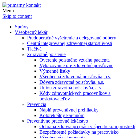
Menu
Skip to content
Správy
Všeobecný lekár
Predoperačné vyšetrenie a delegované odbery
Centrá integrovanej zdravotnej starostlivosti
Tlačivá
Zdravotné poistenie
Overenie poistného vzťahu pacienta
Vykazovanie pre zdravotné poisťovne
Výmenné lístky
Všeobecná zdravotná poisťovňa, a.s.
Dôvera zdravotná poisťovňa, a.s.
Union zdravotná poisťovňa, a.s.
Kódy zdravotníckych pracovníkov a
poskytovateľov
Prevencia
Náplň preventívnej prehliadky
Kolorektálny karcinóm
Preventívne pracovné lekárstvo
Ochrana zdravia pri práci v špecifickom prostredí
Bezpečnostné požiadavky na pracovisko
Všeobecné ustanovenia