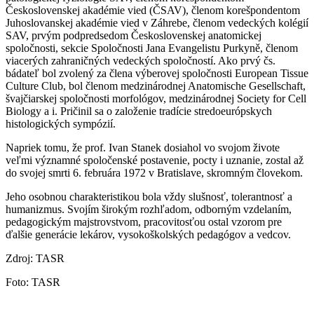
Československej akadémie vied (ČSAV), členom korešpondentom
Juhoslovanskej akadémie vied v Záhrebe, členom vedeckých kolégií
SAV, prvým podpredsedom Československej anatomickej
spoločnosti, sekcie Spoločnosti Jana Evangelistu Purkyně, členom
viacerých zahraničných vedeckých spoločností. Ako prvý čs.
bádateľ bol zvolený za člena výberovej spoločnosti European Tissue
Culture Club, bol členom medzinárodnej Anatomische Gesellschaft,
švajčiarskej spoločnosti morfológov, medzinárodnej Society for Cell
Biology a i. Pričinil sa o založenie tradície stredoeurópskych
histologických sympózií.
Napriek tomu, že prof. Ivan Stanek dosiahol vo svojom živote
veľmi významné spoločenské postavenie, pocty i uznanie, zostal až
do svojej smrti 6. februára 1972 v Bratislave, skromným človekom.
Jeho osobnou charakteristikou bola vždy slušnosť, tolerantnosť a
humanizmus. Svojím širokým rozhľadom, odborným vzdelaním,
pedagogickým majstrovstvom, pracovitosťou ostal vzorom pre
ďalšie generácie lekárov, vysokoškolských pedagógov a vedcov.
Zdroj: TASR
Foto: TASR