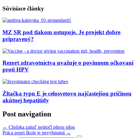
Súvisiace články
MZ SR pod tlakom ustupuje. Je projekt dobre
pripravený?
Rezort zdravotníctva uvažuje o povinnom očkovaní
proti HPV
Źltačka typu E je celosvetovo najčastejšou príčinou
akútnej hepatitídy
Post navigation
←
Chrípka zatiaľ neútočí plnou silou
Práca popri škole je nevyhnutná
→