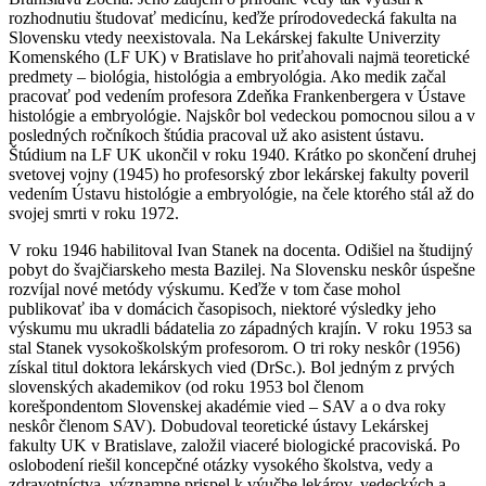
rozhodnutiu študovať medicínu, keďže prírodovedecká fakulta na
Slovensku vtedy neexistovala. Na Lekárskej fakulte Univerzity
Komenského (LF UK) v Bratislave ho priťahovali najmä teoretické
predmety – biológia, histológia a embryológia. Ako medik začal
pracovať pod vedením profesora Zdeňka Frankenbergera v Ústave
histológie a embryológie. Najskôr bol vedeckou pomocnou silou a v
posledných ročníkoch štúdia pracoval už ako asistent ústavu.
Štúdium na LF UK ukončil v roku 1940. Krátko po skončení druhej
svetovej vojny (1945) ho profesorský zbor lekárskej fakulty poveril
vedením Ústavu histológie a embryológie, na čele ktorého stál až do
svojej smrti v roku 1972.
V roku 1946 habilitoval Ivan Stanek na docenta. Odišiel na študijný
pobyt do švajčiarskeho mesta Bazilej. Na Slovensku neskôr úspešne
rozvíjal nové metódy výskumu. Keďže v tom čase mohol
publikovať iba v domácich časopisoch, niektoré výsledky jeho
výskumu mu ukradli bádatelia zo západných krajín. V roku 1953 sa
stal Stanek vysokoškolským profesorom. O tri roky neskôr (1956)
získal titul doktora lekárskych vied (DrSc.). Bol jedným z prvých
slovenských akademikov (od roku 1953 bol členom
korešpondentom Slovenskej akadémie vied – SAV a o dva roky
neskôr členom SAV). Dobudoval teoretické ústavy Lekárskej
fakulty UK v Bratislave, založil viaceré biologické pracoviská. Po
oslobodení riešil koncepčné otázky vysokého školstva, vedy a
zdravotníctva, významne prispel k výučbe lekárov, vedeckých a