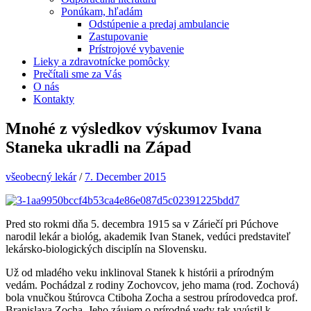
Ponúkam, hľadám
Odstúpenie a predaj ambulancie
Zastupovanie
Prístrojové vybavenie
Lieky a zdravotnícke pomôcky
Prečítali sme za Vás
O nás
Kontakty
Mnohé z výsledkov výskumov Ivana
Staneka ukradli na Západ
všeobecný lekár
/
7. December 2015
Pred sto rokmi dňa 5. decembra 1915 sa v Záriečí pri Púchove
narodil lekár a biológ, akademik Ivan Stanek, vedúci predstaviteľ
lekársko-biologických disciplín na Slovensku.
Už od mladého veku inklinoval Stanek k histórii a prírodným
vedám. Pochádzal z rodiny Zochovcov, jeho mama (rod. Zochová)
bola vnučkou štúrovca Ctiboha Zocha a sestrou prírodovedca prof.
Branislava Zocha. Jeho záujem o prírodné vedy tak vyústil k