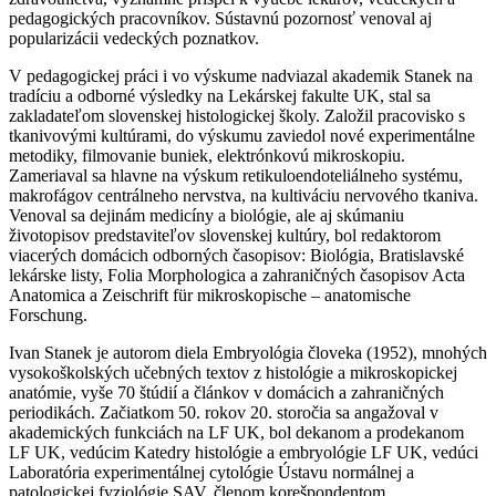
pedagogických pracovníkov. Sústavnú pozornosť venoval aj
popularizácii vedeckých poznatkov.
V pedagogickej práci i vo výskume nadviazal akademik Stanek na
tradíciu a odborné výsledky na Lekárskej fakulte UK, stal sa
zakladateľom slovenskej histologickej školy. Založil pracovisko s
tkanivovými kultúrami, do výskumu zaviedol nové experimentálne
metodiky, filmovanie buniek, elektrónkovú mikroskopiu.
Zameriaval sa hlavne na výskum retikuloendoteliálneho systému,
makrofágov centrálneho nervstva, na kultiváciu nervového tkaniva.
Venoval sa dejinám medicíny a biológie, ale aj skúmaniu
životopisov predstaviteľov slovenskej kultúry, bol redaktorom
viacerých domácich odborných časopisov: Biológia, Bratislavské
lekárske listy, Folia Morphologica a zahraničných časopisov Acta
Anatomica a Zeischrift für mikroskopische – anatomische
Forschung.
Ivan Stanek je autorom diela Embryológia človeka (1952), mnohých
vysokoškolských učebných textov z histológie a mikroskopickej
anatómie, vyše 70 štúdií a článkov v domácich a zahraničných
periodikách. Začiatkom 50. rokov 20. storočia sa angažoval v
akademických funkciách na LF UK, bol dekanom a prodekanom
LF UK, vedúcim Katedry histológie a embryológie LF UK, vedúci
Laboratória experimentálnej cytológie Ústavu normálnej a
patologickej fyziológie SAV, členom korešpondentom