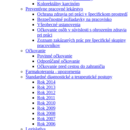
Kolorektálny karcinóm
Preventívne pracovné lekárstvo
Ochrana zdravia pri práci v špecifickom prostredí
Bezpečnostné požiadavky na pracovisko
Všeobecné ustanovenia
Očkovanie osôb v súvislosti s ohrozením zdravia
pri práci
Zoznam zakázaných prác pre špecifické skupiny
pracovníkov
Očkovanie
Povinné očkovanie
Odporúčané očkovanie
Očkovanie pred cestou do zahraničia
Farmakoterapia - upozornenia
Štandardné diagnostické a terapeutické postupy
Rok 2014
Rok 2013
Rok 2012
Rok 2011
Rok 2010
Rok 2009
Rok 2008
Rok 2007
Rok 2006
Legislatíva