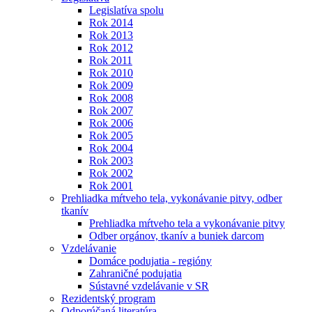
Legislatíva spolu
Rok 2014
Rok 2013
Rok 2012
Rok 2011
Rok 2010
Rok 2009
Rok 2008
Rok 2007
Rok 2006
Rok 2005
Rok 2004
Rok 2003
Rok 2002
Rok 2001
Prehliadka mŕtveho tela, vykonávanie pitvy, odber
tkanív
Prehliadka mŕtveho tela a vykonávanie pitvy
Odber orgánov, tkanív a buniek darcom
Vzdelávanie
Domáce podujatia - regióny
Zahraničné podujatia
Sústavné vzdelávanie v SR
Rezidentský program
Odporúčaná literatúra