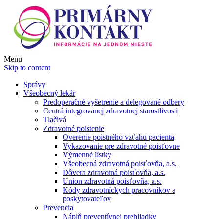
Menu
Skip to content
Správy
Všeobecný lekár
Predoperačné vyšetrenie a delegované odbery
Centrá integrovanej zdravotnej starostlivosti
Tlačivá
Zdravotné poistenie
Overenie poistného vzťahu pacienta
Vykazovanie pre zdravotné poisťovne
Výmenné lístky
Všeobecná zdravotná poisťovňa, a.s.
Dôvera zdravotná poisťovňa, a.s.
Union zdravotná poisťovňa, a.s.
Kódy zdravotníckych pracovníkov a
poskytovateľov
Prevencia
Náplň preventívnej prehliadky