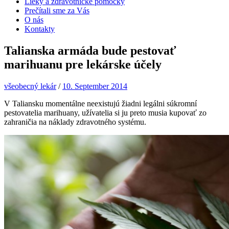
Lieky a zdravotnícke pomôcky
Prečítali sme za Vás
O nás
Kontakty
Talianska armáda bude pestovať
marihuanu pre lekárske účely
všeobecný lekár
/
10. September 2014
V Taliansku momentálne neexistujú žiadni legálni súkromní
pestovatelia marihuany, užívatelia si ju preto musia kupovať zo
zahraničia na náklady zdravotného systému.