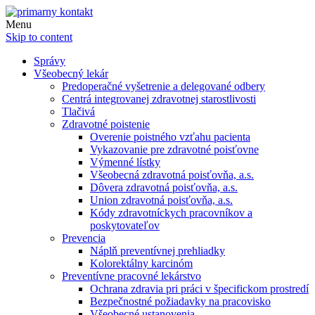
Menu
Skip to content
Správy
Všeobecný lekár
Predoperačné vyšetrenie a delegované odbery
Centrá integrovanej zdravotnej starostlivosti
Tlačivá
Zdravotné poistenie
Overenie poistného vzťahu pacienta
Vykazovanie pre zdravotné poisťovne
Výmenné lístky
Všeobecná zdravotná poisťovňa, a.s.
Dôvera zdravotná poisťovňa, a.s.
Union zdravotná poisťovňa, a.s.
Kódy zdravotníckych pracovníkov a
poskytovateľov
Prevencia
Náplň preventívnej prehliadky
Kolorektálny karcinóm
Preventívne pracovné lekárstvo
Ochrana zdravia pri práci v špecifickom prostredí
Bezpečnostné požiadavky na pracovisko
Všeobecné ustanovenia