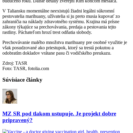
budúceho roku. Ďalšie detaily zverejní Rím koncom mesiaca.
V Taliansku momentálne neexistujú žiadni legálni súkromní
pestovatelia marihuany, užívatelia si ju preto musia kupovať zo
zahraničia na náklady zdravotného systému. Krajina má prísne
zákony týkajúce sa prechovávania, predaja a pestovania tejto
rastliny. Páchateľom hrozí trest odňatia slobody.
Prechovávanie malého množstva marihuany pre osobné využitie je
však posudzované ako priestupok, ktorý sa trestá pokutou a
odobratím dokladov vrátane pasu či vodičského preukazu.
Zdroj: TASR
Foto: TASR, fotolia.com
Súvisiace články
MZ SR pod tlakom ustupuje. Je projekt dobre
pripravený?