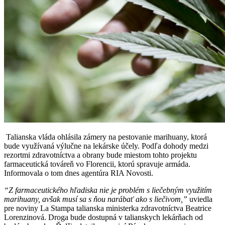
Talianska vláda ohlásila zámery na pestovanie marihuany, ktorá
bude využívaná výlučne na lekárske účely. Podľa dohody medzi
rezortmi zdravotníctva a obrany bude miestom tohto projektu
farmaceutická továreň vo Florencii, ktorú spravuje armáda.
Informovala o tom dnes agentúra RIA Novosti.
“Z farmaceutického hľadiska nie je problém s liečebným využitím
marihuany, avšak musí sa s ňou narábať ako s liečivom,”
uviedla
pre noviny La Stampa talianska ministerka zdravotníctva Beatrice
Lorenzinová. Droga bude dostupná v talianskych lekárňach od