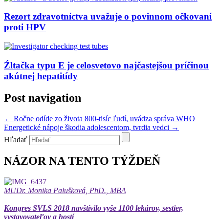
Rezort zdravotníctva uvažuje o povinnom očkovaní
proti HPV
Źltačka typu E je celosvetovo najčastejšou príčinou
akútnej hepatitídy
Post navigation
←
Ročne odíde zo života 800-tisíc ľudí, uvádza správa WHO
Energetické nápoje škodia adolescentom, tvrdia vedci
→
Hľadať
NÁZOR NA TENTO TÝŽDEŇ
MUDr. Monika Palušková, PhD., MBA
Kongres SVLS 2018 navštívilo vyše 1100 lekárov, sestier,
vystavovateľov a hostí