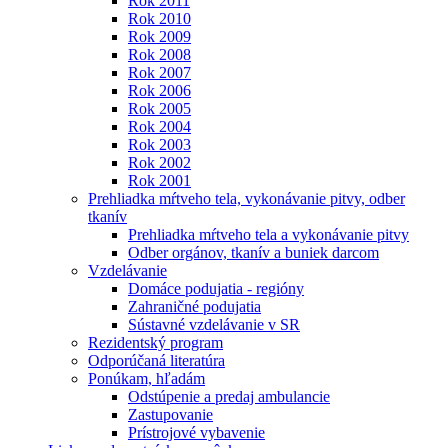
Rok 2011
Rok 2010
Rok 2009
Rok 2008
Rok 2007
Rok 2006
Rok 2005
Rok 2004
Rok 2003
Rok 2002
Rok 2001
Prehliadka mŕtveho tela, vykonávanie pitvy, odber
tkanív
Prehliadka mŕtveho tela a vykonávanie pitvy
Odber orgánov, tkanív a buniek darcom
Vzdelávanie
Domáce podujatia - regióny
Zahraničné podujatia
Sústavné vzdelávanie v SR
Rezidentský program
Odporúčaná literatúra
Ponúkam, hľadám
Odstúpenie a predaj ambulancie
Zastupovanie
Prístrojové vybavenie