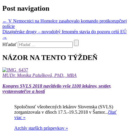
Post navigation
←
V Nemocnici na Homolce zasahovalo komando protikorupčnej
polície
Dizajnérske drogy – novodobý fenomén stavia do pozoru celú EÚ
→
Hľadať
NÁZOR NA TENTO TÝŽDEŇ
MUDr. Monika Palušková, PhD., MBA
Kongres SVLS 2018 navštívilo vyše 1100 lekárov, sestier,
vystavovateľov a hostí
Spoločnosť všeobecných lekárov Slovenska (SVLS)
zorganizovala v dňoch 17.5.-19.5.2018 v Šamor...
čítať
viac »
Archív starších príspevkov »