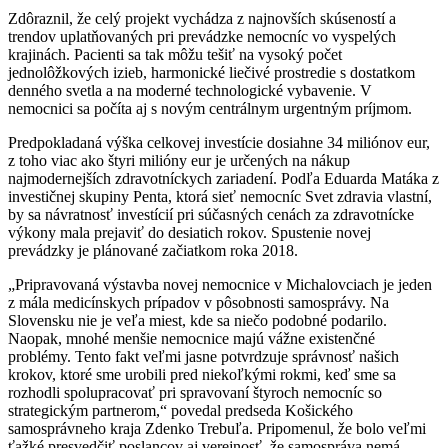
Zdôraznil, že celý projekt vychádza z najnovších skúseností a
trendov uplatňovaných pri prevádzke nemocníc vo vyspelých
krajinách. Pacienti sa tak môžu tešiť na vysoký počet
jednolôžkových izieb, harmonické liečivé prostredie s dostatkom
denného svetla a na moderné technologické vybavenie. V
nemocnici sa počíta aj s novým centrálnym urgentným príjmom.
Predpokladaná výška celkovej investície dosiahne 34 miliónov eur,
z toho viac ako štyri milióny eur je určených na nákup
najmodernejších zdravotníckych zariadení. Podľa Eduarda Matáka z
investičnej skupiny Penta, ktorá sieť nemocníc Svet zdravia vlastní,
by sa návratnosť investícií pri súčasných cenách za zdravotnícke
výkony mala prejaviť do desiatich rokov. Spustenie novej
prevádzky je plánované začiatkom roka 2018.
„Pripravovaná výstavba novej nemocnice v Michalovciach je jeden
z mála medicínskych prípadov v pôsobnosti samosprávy. Na
Slovensku nie je veľa miest, kde sa niečo podobné podarilo.
Naopak, mnohé menšie nemocnice majú vážne existenčné
problémy. Tento fakt veľmi jasne potvrdzuje správnosť našich
krokov, ktoré sme urobili pred niekoľkými rokmi, keď sme sa
rozhodli spolupracovať pri spravovaní štyroch nemocníc so
strategickým partnerom,“ povedal predseda Košického
samosprávneho kraja Zdenko Trebuľa. Pripomenul, že bolo veľmi
ťažké presvedčiť poslancov aj verejnosť, že samospráva nemá