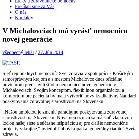
Lieky a zdravotnícke pomôcky
Prečítali sme za Vás
O nás
Kontakty
V Michalovciach má vyrásť nemocnica
novej generácie
všeobecný lekár
/
27. Jún 2014
Sieť regionálnych nemocníc Svet zdravia v spolupráci s Košickým
samosprávnym krajom a s mestom Michalovce dnes oficiálne
novinárom predstavili štúdiu nemocnice novej generácie v
Michalovciach. Svojím konceptom, flexibilnou organizáciou a
komfortom pre pacienta by mala vytvoriť nový kvalitatívny štandard
poskytovania zdravotnej starostlivosti na Slovensku.
„Našou ambíciou je zmeniť paradigmu poskytovania zdravotnej
starostlivosti na Slovensku. Nová nemocnica sa má stať vlajkovou
loďou našej siete a súčasne inšpiráciou aj pre ďalšie nemocničné
projekty v krajine,“ uviedol Ľuboš Lopatka, generálny riaditeľ Sveta
zdravia.