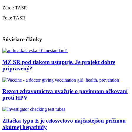
Zdroj: TASR
Foto: TASR
Súvisiace články
MZ SR pod tlakom ustupuje. Je projekt dobre
pripravený?
Rezort zdravotníctva uvažuje o povinnom očkovaní
proti HPV
Źltačka typu E je celosvetovo najčastejšou príčinou
akútnej hepatitídy