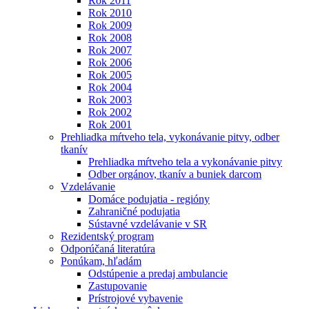
Rok 2011
Rok 2010
Rok 2009
Rok 2008
Rok 2007
Rok 2006
Rok 2005
Rok 2004
Rok 2003
Rok 2002
Rok 2001
Prehliadka mŕtveho tela, vykonávanie pitvy, odber
tkanív
Prehliadka mŕtveho tela a vykonávanie pitvy
Odber orgánov, tkanív a buniek darcom
Vzdelávanie
Domáce podujatia - regióny
Zahraničné podujatia
Sústavné vzdelávanie v SR
Rezidentský program
Odporúčaná literatúra
Ponúkam, hľadám
Odstúpenie a predaj ambulancie
Zastupovanie
Prístrojové vybavenie