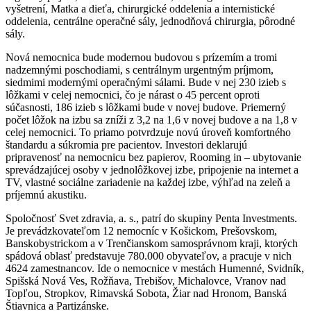
vyšetrení, Matka a dieťa, chirurgické oddelenia a internistické
oddelenia, centrálne operačné sály, jednodňová chirurgia, pôrodné
sály.
Nová nemocnica bude modernou budovou s prízemím a tromi
nadzemnými poschodiami, s centrálnym urgentným príjmom,
siedmimi modernými operačnými sálami. Bude v nej 230 izieb s
lôžkami v celej nemocnici, čo je nárast o 45 percent oproti
súčasnosti, 186 izieb s lôžkami bude v novej budove. Priemerný
počet lôžok na izbu sa zníži z 3,2 na 1,6 v novej budove a na 1,8 v
celej nemocnici. To priamo potvrdzuje novú úroveň komfortného
štandardu a súkromia pre pacientov. Investori deklarujú
pripravenosť na nemocnicu bez papierov, Rooming in – ubytovanie
sprevádzajúcej osoby v jednolôžkovej izbe, pripojenie na internet a
TV, vlastné sociálne zariadenie na každej izbe, výhľad na zeleň a
príjemnú akustiku.
Spoločnosť Svet zdravia, a. s., patrí do skupiny Penta Investments.
Je prevádzkovateľom 12 nemocníc v Košickom, Prešovskom,
Banskobystrickom a v Trenčianskom samosprávnom kraji, ktorých
spádová oblasť predstavuje 780.000 obyvateľov, a pracuje v nich
4624 zamestnancov. Ide o nemocnice v mestách Humenné, Svidník,
Spišská Nová Ves, Rožňava, Trebišov, Michalovce, Vranov nad
Topľou, Stropkov, Rimavská Sobota, Žiar nad Hronom, Banská
Štiavnica a Partizánske.