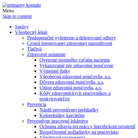
Menu
Skip to content
Správy
Všeobecný lekár
Predoperačné vyšetrenie a delegované odbery
Centrá integrovanej zdravotnej starostlivosti
Tlačivá
Zdravotné poistenie
Overenie poistného vzťahu pacienta
Vykazovanie pre zdravotné poisťovne
Výmenné lístky
Všeobecná zdravotná poisťovňa, a.s.
Dôvera zdravotná poisťovňa, a.s.
Union zdravotná poisťovňa, a.s.
Kódy zdravotníckych pracovníkov a
poskytovateľov
Prevencia
Náplň preventívnej prehliadky
Kolorektálny karcinóm
Preventívne pracovné lekárstvo
Ochrana zdravia pri práci v špecifickom prostredí
Bezpečnostné požiadavky na pracovisko
Všeobecné ustanovenia