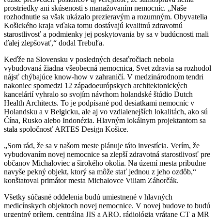
prostriedky ani skúsenosti s manažovaním nemocníc. „Naše
rozhodnutie sa však ukázalo prezieravým a rozumným. Obyvatelia
Košického kraja vďaka tomu dostávajú kvalitnú zdravotnú
starostlivosť a podmienky jej poskytovania by sa v budúcnosti mali
ďalej zlepšovať,“ dodal Trebuľa.
Keďže na Slovensku v posledných desaťročiach nebola
vybudovaná žiadna všeobecná nemocnica, Svet zdravia sa rozhodol
nájsť chýbajúce know-how v zahraničí. V medzinárodnom tendri
nakoniec spomedzi 12 západoeurópskych architektonických
kancelárií vyhralo so svojím návrhom holandské štúdio Dutch
Health Architects. To je podpísané pod desiatkami nemocníc v
Holandsku a v Belgicku, ale aj vo vzdialenejších lokalitách, ako sú
Čína, Rusko alebo Indonézia. Hlavným lokálnym projektantom sa
stala spoločnosť ARTES Design Košice.
„Som rád, že sa v našom meste plánuje táto investícia. Verím, že
vybudovaním novej nemocnice sa zlepší zdravotná starostlivosť pre
občanov Michaloviec a širokého okolia. Na území mesta pribudne
navyše pekný objekt, ktorý sa môže stať jednou z jeho ozdôb,“
konštatoval primátor mesta Michalovce Viliam Záhorčák.
Všetky súčasné oddelenia budú umiestnené v hlavných
medicínskych objektoch novej nemocnice. V novej budove to budú
urgentný príjem, centrálna JIS a ARO, rádiológia vrátane CT a MR