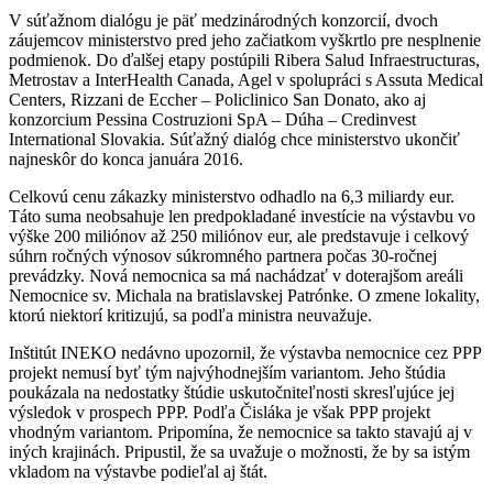
V súťažnom dialógu je päť medzinárodných konzorcií, dvoch
záujemcov ministerstvo pred jeho začiatkom vyškrtlo pre nesplnenie
podmienok. Do ďalšej etapy postúpili Ribera Salud Infraestructuras,
Metrostav a InterHealth Canada, Agel v spolupráci s Assuta Medical
Centers, Rizzani de Eccher – Policlinico San Donato, ako aj
konzorcium Pessina Costruzioni SpA – Dúha – Credinvest
International Slovakia. Súťažný dialóg chce ministerstvo ukončiť
najneskôr do konca januára 2016.
Celkovú cenu zákazky ministerstvo odhadlo na 6,3 miliardy eur.
Táto suma neobsahuje len predpokladané investície na výstavbu vo
výške 200 miliónov až 250 miliónov eur, ale predstavuje i celkový
súhrn ročných výnosov súkromného partnera počas 30-ročnej
prevádzky. Nová nemocnica sa má nachádzať v doterajšom areáli
Nemocnice sv. Michala na bratislavskej Patrónke. O zmene lokality,
ktorú niektorí kritizujú, sa podľa ministra neuvažuje.
Inštitút INEKO nedávno upozornil, že výstavba nemocnice cez PPP
projekt nemusí byť tým najvýhodnejším variantom. Jeho štúdia
poukázala na nedostatky štúdie uskutočniteľnosti skresľujúce jej
výsledok v prospech PPP. Podľa Čisláka je však PPP projekt
vhodným variantom. Pripomína, že nemocnice sa takto stavajú aj v
iných krajinách. Pripustil, že sa uvažuje o možnosti, že by sa istým
vkladom na výstavbe podieľal aj štát.