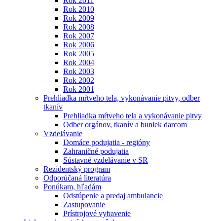
Rok 2011
Rok 2010
Rok 2009
Rok 2008
Rok 2007
Rok 2006
Rok 2005
Rok 2004
Rok 2003
Rok 2002
Rok 2001
Prehliadka mŕtveho tela, vykonávanie pitvy, odber
tkanív
Prehliadka mŕtveho tela a vykonávanie pitvy
Odber orgánov, tkanív a buniek darcom
Vzdelávanie
Domáce podujatia - regióny
Zahraničné podujatia
Sústavné vzdelávanie v SR
Rezidentský program
Odporúčaná literatúra
Ponúkam, hľadám
Odstúpenie a predaj ambulancie
Zastupovanie
Prístrojové vybavenie