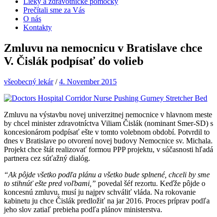
Lieky a zdravotnícke pomôcky
Prečítali sme za Vás
O nás
Kontakty
Zmluvu na nemocnicu v Bratislave chce
V. Čislák podpísať do volieb
všeobecný lekár
/
4. November 2015
Zmluvu na výstavbu novej univerzitnej nemocnice v hlavnom meste
by chcel minister zdravotníctva Viliam Čislák (nominant Smer-SD) s
koncesionárom podpísať ešte v tomto volebnom období. Potvrdil to
dnes v Bratislave po otvorení novej budovy Nemocnice sv. Michala.
Projekt chce štát realizovať formou PPP projektu, v súčasnosti hľadá
partnera cez súťažný dialóg.
“Ak pôjde všetko podľa plánu a všetko bude splnené, chceli by sme
to stihnúť ešte pred voľbami,”
povedal šéf rezortu. Keďže pôjde o
koncesnú zmluvu, musí ju najprv schváliť vláda. Na rokovanie
kabinetu ju chce Čislák predložiť na jar 2016. Proces príprav podľa
jeho slov zatiaľ prebieha podľa plánov ministerstva.