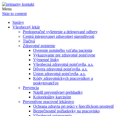
Menu
Skip to content
Správy
Všeobecný lekár
Predoperačné vyšetrenie a delegované odbery
Centrá integrovanej zdravotnej starostlivosti
Tlačivá
Zdravotné poistenie
Overenie poistného vzťahu pacienta
Vykazovanie pre zdravotné poisťovne
Výmenné lístky
Všeobecná zdravotná poisťovňa, a.s.
Dôvera zdravotná poisťovňa, a.s.
Union zdravotná poisťovňa, a.s.
Kódy zdravotníckych pracovníkov a
poskytovateľov
Prevencia
Náplň preventívnej prehliadky
Kolorektálny karcinóm
Preventívne pracovné lekárstvo
Ochrana zdravia pri práci v špecifickom prostredí
Bezpečnostné požiadavky na pracovisko
Všeobecné ustanovenia