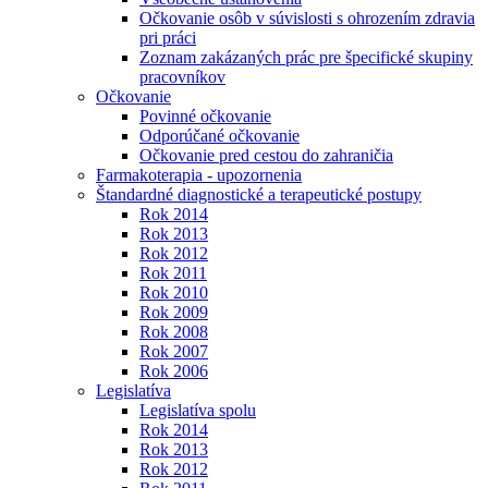
Očkovanie osôb v súvislosti s ohrozením zdravia
pri práci
Zoznam zakázaných prác pre špecifické skupiny
pracovníkov
Očkovanie
Povinné očkovanie
Odporúčané očkovanie
Očkovanie pred cestou do zahraničia
Farmakoterapia - upozornenia
Štandardné diagnostické a terapeutické postupy
Rok 2014
Rok 2013
Rok 2012
Rok 2011
Rok 2010
Rok 2009
Rok 2008
Rok 2007
Rok 2006
Legislatíva
Legislatíva spolu
Rok 2014
Rok 2013
Rok 2012