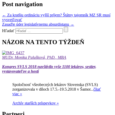
Post navigation
←
Za kratšiu ordináciu vyšší príjem? Štátny tajomník MZ SR musí
vysvetľovať
Zasaďte úder legislatívnemu absurdistanu
→
Hľadať
NÁZOR NA TENTO TÝŽDEŇ
MUDr. Monika Palušková, PhD., MBA
Kongres SVLS 2018 navštívilo vyše 1100 lekárov, sestier,
vystavovateľov a hostí
Spoločnosť všeobecných lekárov Slovenska (SVLS)
zorganizovala v dňoch 17.5.-19.5.2018 v Šamor...
čítať
viac »
Archív starších príspevkov »
Partneri